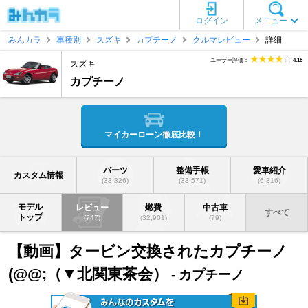
ログイン
メニュー
みんカラ
車種別
スズキ
カプチーノ
クルマレビュー
詳細
ユーザー評価：
4.18
スズキ
カプチーノ
マイカーローン徹底比較！
パーツ
整備手帳
愛車紹介
カスタム情報
(33,826)
(33,571)
(6,316)
モデル
レビュー
燃費
中古車
すべて
トップ
(747)
(32,901)
(79)
【動画】タービン交換されたカプチーノ
(@@;（▼北関東茶会）
- カプチーノ