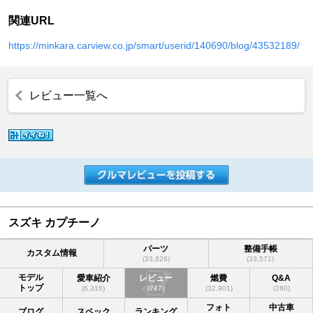
関連URL
https://minkara.carview.co.jp/smart/userid/140690/blog/43532189/
レビュー一覧へ
スズキ カプチーノ
パーツ
整備手帳
カスタム情報
(33,826)
(33,571)
モデル
愛車紹介
レビュー
燃費
Q&A
トップ
(6,316)
(747)
(32,901)
(280)
フォト
中古車
ブログ
スペック
ランキング