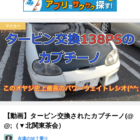
マイカー
【動画】タービン交換されたカプチーノ(@
@;（▼北関東茶会）
永遠のＭＴ乗り