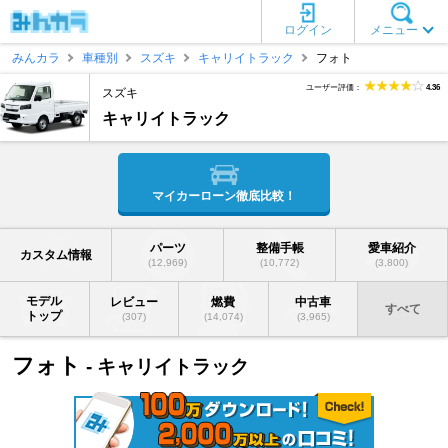
ログイン
メニュー
みんカラ
車種別
スズキ
キャリイトラック
フォト
ユーザー評価：
4.36
スズキ
キャリイトラック
マイカーローン徹底比較！
パーツ
整備手帳
愛車紹介
カスタム情報
(12,969)
(10,772)
(3,800)
モデル
レビュー
燃費
中古車
すべて
トップ
(307)
(14,074)
(3,965)
フォト
- キャリイトラック