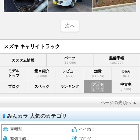
次へ
スズキ キャリイトラック
パーツ
整備手帳
カスタム情報
(12,969)
(10,772)
モデル
愛車紹介
レビュー
燃費
Q&A
トップ
(3,800)
(307)
(14,074)
(67)
フォト
中古車
ブログ
スペック
ランキング
(2,902)
(3,965)
ページの先頭へ ▲
みんカラ 人気のカテゴリ
車種別
イイね！
整備手帳
ブログ