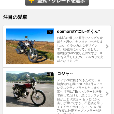
注目の愛車
doimoriの"コレダくん"
5
+
お財布に優しい原付でノンビリ遊
ぼうと思い、ヤフオクでポチりま
した。 クラシカルなデザイン
で、結構気に入っていました。
最終的に60cc化したのですが、K
90を入手したため、メルカリで売
却となりました。
ロジャ～
5
+
ディオZXに飽きてきたので、自
賠責切れを機に2015年7月末にコ
レダスクランブラーをヤフオクで
落札 本当はYBかハスラーを格安
で探してたけど、急にコレスクに
目が止まり決定ｗ もうとにかく
走りが遅いですが、不思議と乗っ
ててイライラはしないですｗ 201
7年夏に純正アップマフラーが詰