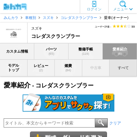
ログイン
メニュー
みんカラ
車種別
スズキ
コレダスクランブラー
愛車(オーナー)
ユーザー評価：
3.5
スズキ
コレダスクランブラー
パーツ
整備手帳
愛車紹介
カスタム情報
(65)
(119)
(6)
モデル
レビュー
燃費
中古車
すべて
トップ
(2)
(84)
愛車紹介
- コレダスクランブラー
クリア