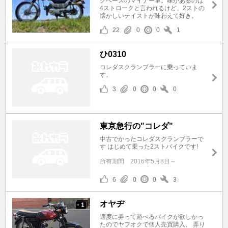
クベースのマイナー車。味があるのは
4ストロークと言われるけど、2ストの
懐かしいテイストが味わえて好き。
22
0
0
1
ひ0310
コレダスクランブラーに乗っていま
す。
3
0
0
0
東京急行の"コレダ"
中古でかったコレダスクランブラーで
す はじめて乗った2ストバイクです!
所有期間
2016年5月8日～
6
0
0
3
オヤヂ
1
+
適度に弄って遊べるバイクが欲しかっ
たのでヤフオクで個人売買購入。 弄り