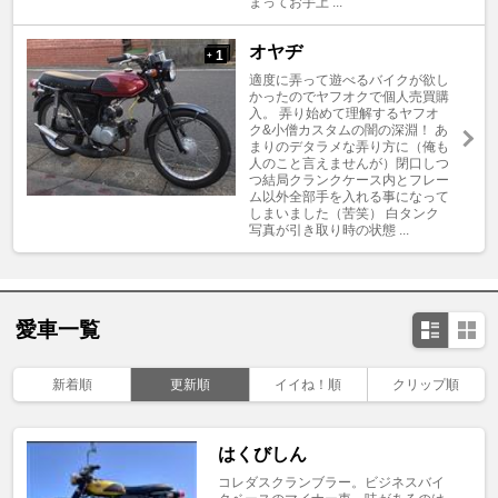
まってお手上 ...
オヤヂ
1
+
適度に弄って遊べるバイクが欲し
かったのでヤフオクで個人売買購
入。 弄り始めて理解するヤフオ
ク&小僧カスタムの闇の深淵！ あ
まりのデタラメな弄り方に（俺も
人のこと言えませんが）閉口しつ
つ結局クランクケース内とフレー
ム以外全部手を入れる事になって
しまいました（苦笑） 白タンク
写真が引き取り時の状態 ...
愛車一覧
新着順
更新順
イイね！順
クリップ順
はくびしん
コレダスクランブラー。ビジネスバイ