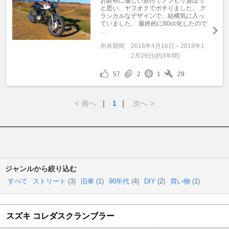
お財布に優しい原付でノンビリ遊ぼう
と思い、ヤフオクでポチりました。 ク
ラシカルなデザインで、結構気に入っ
ていました。 最終的に60cc化したので
...
所有期間
2016年4月16日～2018年1
2月29日(約3年間)
57
2
1
29
<
前へ
｜
1
｜
次へ
>
ジャンルから絞り込む
すべて
ストリート (
3
)
旧車 (
1
)
90年代 (
4
)
DIY (
2
)
買い物 (
1
)
スズキ コレダスクランブラー