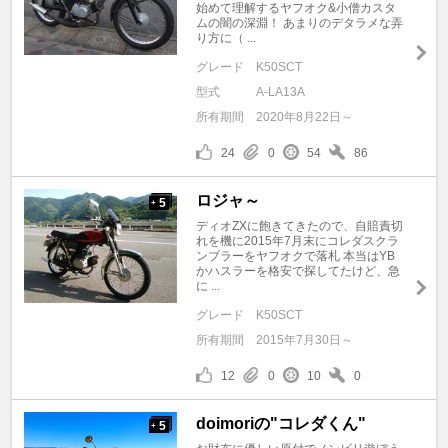
始めて理解するヤフオク&小僧カスタ
ムの闇の深淵！ あまりのデタラメな弄
り方に（ ...
グレード
K50SCT
型式
A-LA13A
所有期間
2020年8月22日～
24
0
54
86
ロジャ～
5
+
ディオZXに飽きてきたので、自賠責切
れを機に2015年7月末にコレダスクラ
ンブラーをヤフオクで落札 本当はYB
かハスラーを格安で探してたけど、急
に ...
グレード
K50SCT
所有期間
2015年7月30日～
12
0
10
0
doimoriの"コレダくん"
5
+