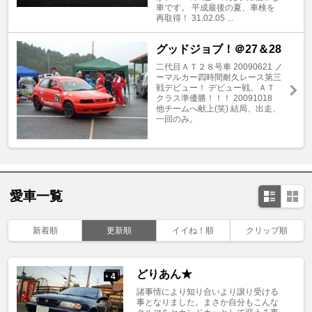
車です。 平成最後の夏、車検を
再取得！ 31.02.05 ...
グッドジョブ！＠27＆28
二代目ＡＴ２８号車 20090621 ノ
ーマルカー四時間耐久レース第三
戦デビュー！ デビュー戦、ＡＴ
クラス準優勝！！！ 20091018
他チームへ献上(笑) 結局、出走、
一回のみ。
愛車一覧
新着順
更新順
イイね！順
クリップ順
どりあん★
4
+
諸事情により知り合いより譲り受ける
事となりました。まさか自分もこんな