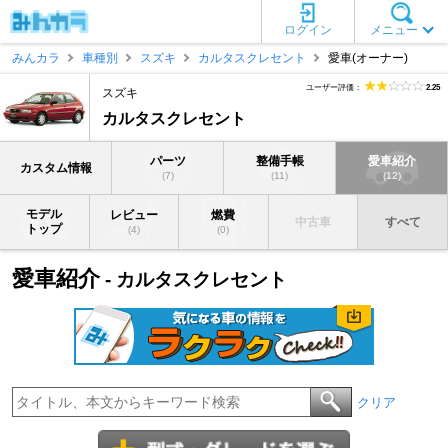
ログイン
メニュー
みんカラ
車種別
スズキ
カルタスクレセント
愛車(オーナー)
ユーザー評価：
2.25
スズキ
カルタスクレセント
パーツ
整備手帳
愛車紹介
カスタム情報
(7)
(11)
(12)
モデル
レビュー
燃費
中古車
すべて
トップ
(4)
(0)
愛車紹介
- カルタスクレセント
クリア