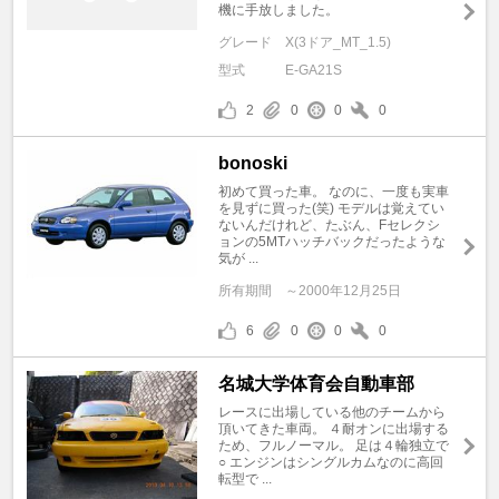
機に手放しました。
グレード
X(3ドア_MT_1.5)
型式
E-GA21S
2
0
0
0
bonoski
初めて買った車。 なのに、一度も実車
を見ずに買った(笑) モデルは覚えてい
ないんだけれど、たぶん、Fセレクシ
ョンの5MTハッチバックだったような
気が ...
所有期間
～2000年12月25日
6
0
0
0
名城大学体育会自動車部
レースに出場している他のチームから
頂いてきた車両。 ４耐オンに出場する
ため、フルノーマル。 足は４輪独立で
○ エンジンはシングルカムなのに高回
転型で ...