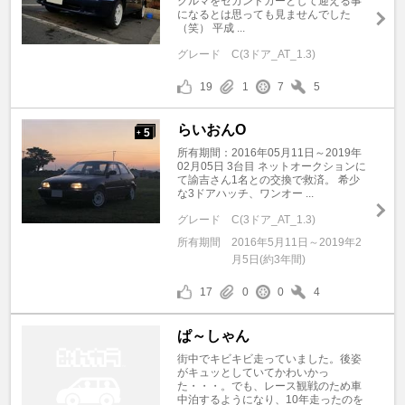
クルマをセカンドカーとして迎える事
になるとは思っても見ませんでした
（笑） 平成 ...
グレード
C(3ドア_AT_1.3)
19
1
7
5
らいおんO
5
+
所有期間：2016年05月11日～2019年
02月05日 3台目 ネットオークションに
て諭吉さん1名との交換で救済。 希少
な3ドアハッチ、ワンオー ...
グレード
C(3ドア_AT_1.3)
所有期間
2016年5月11日～2019年2
月5日(約3年間)
17
0
0
4
ぱ～しゃん
街中でキビキビ走っていました。後姿
がキュッとしていてかわいかっ
た・・・。でも、レース観戦のため車
中泊するようになり、10年走ったのを