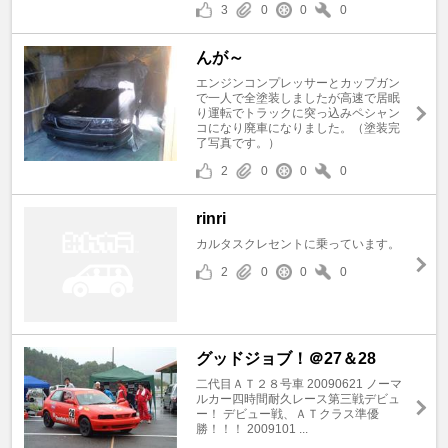
3
0
0
0
んが～
エンジンコンプレッサーとカップガン
で一人で全塗装しましたが高速で居眠
り運転でトラックに突っ込みペシャン
コになり廃車になりました。（塗装完
了写真です。）
2
0
0
0
rinri
カルタスクレセントに乗っています。
2
0
0
0
グッドジョブ！＠27＆28
二代目ＡＴ２８号車 20090621 ノーマ
ルカー四時間耐久レース第三戦デビュ
ー！ デビュー戦、ＡＴクラス準優
勝！！！ 2009101 ...