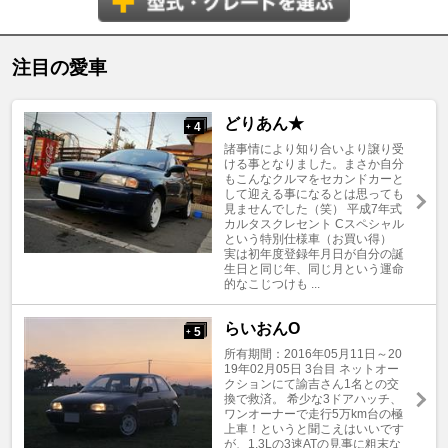
注目の愛車
どりあん★
4
+
諸事情により知り合いより譲り受
ける事となりました。まさか自分
もこんなクルマをセカンドカーと
して迎える事になるとは思っても
見ませんでした（笑） 平成7年式
カルタスクレセント Cスペシャル
という特別仕様車（お買い得）
実は初年度登録年月日が自分の誕
生日と同じ年、同じ月という運命
的なこじつけも ...
らいおんO
5
+
所有期間：2016年05月11日～20
19年02月05日 3台目 ネットオー
クションにて諭吉さん1名との交
換で救済。 希少な3ドアハッチ、
ワンオーナーで走行5万km台の極
上車！というと聞こえはいいです
が、1.3Lの3速ATの見事に粗末な