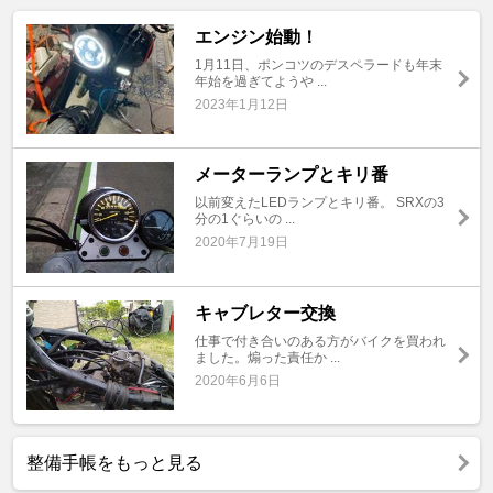
エンジン始動！
1月11日、ポンコツのデスペラードも年末
年始を過ぎてようや ...
2023年1月12日
メーターランプとキリ番
以前変えたLEDランプとキリ番。 SRXの3
分の1ぐらいの ...
2020年7月19日
キャブレター交換
仕事で付き合いのある方がバイクを買われ
ました。煽った責任か ...
2020年6月6日
整備手帳をもっと見る