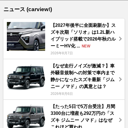
ニュース (carview!)
【2027年後半に全面刷新か】ス
ズキ次期「ソリオ」は1.2L新ハ
イブリッド搭載で2026年秋のル
ーミーHV化 ...
NEW
2026年8月7日
【なぜ走行ノイズが激減？】車
外騒音規制への対策で車内まで
静かになったスズキ最新「ジム
ニー ノマド」の真意とは？
2026年8月6日
【たった5日で5万台受注】月間
3300台に増産も292万円の「ス
ズキ ジムニー ノマド」はなぜ
これほど買われ ...