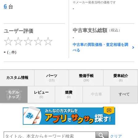
※メーカー発表当時の価格です
6
台
-
中古車支払総額
（税込）
ユーザー評価
-
中古車の買取価格・査定相場を調
べる
-
(
-
件)
パーツ
整備手帳
愛車紹介
カスタム情報
(15)
(39)
(6)
モデル
レビュー
燃費
中古車
すべて
トップ
(0)
(0)
クリア