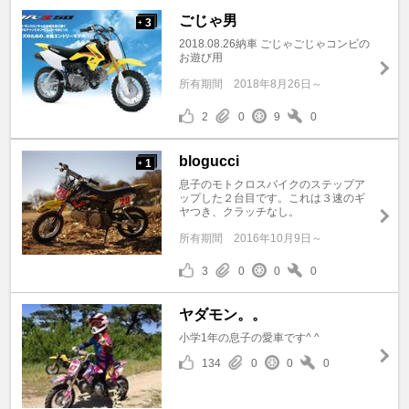
ごじゃ男
3
+
2018.08.26納車 ごじゃごじゃコンビの
お遊び用
所有期間
2018年8月26日～
2
0
9
0
blogucci
1
+
息子のモトクロスバイクのステップア
ップした２台目です。これは３速のギ
ヤつき、クラッチなし。
所有期間
2016年10月9日～
3
0
0
0
ヤダモン。。
小学1年の息子の愛車です^ ^
134
0
0
0