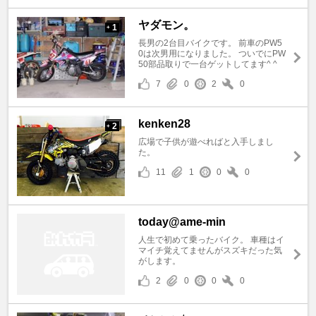
ヤダモン。
1
+
長男の2台目バイクです。 前車のPW5
0は次男用になりました。 ついでにPW
50部品取りで一台ゲットしてます^ ^
7
0
2
0
kenken28
2
+
広場で子供が遊べればと入手しまし
た。
11
1
0
0
today@ame-min
人生で初めて乗ったバイク。 車種はイ
マイチ覚えてませんがスズキだった気
がします。
2
0
0
0