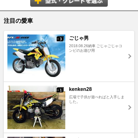
注目の愛車
ごじゃ男
3
+
2018.08.26納車 ごじゃごじゃコ
ンビのお遊び用
kenken28
1
+
広場で子供が遊べればと入手しま
した。