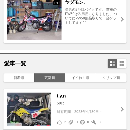
ヤダモン。
1
+
長男の2台目バイクです。 前車の
PW50は次男用になりました。 つ
いでにPW50部品取りで一台ゲッ
トしてます^ ^
愛車一覧
新着順
更新順
イイね！順
クリップ順
t.y.n
50cc
所有期間
2023年4月30日～
2
0
0
3