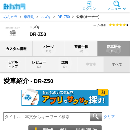
ログイン
メニュー
みんカラ
車種別
スズキ
DR-Z50
愛車(オーナー)
ユーザー評価：
5
スズキ
DR-Z50
パーツ
整備手帳
愛車紹介
カスタム情報
(11)
(3)
(12)
モデル
レビュー
燃費
中古車
すべて
トップ
(1)
(0)
愛車紹介
- DR-Z50
クリア