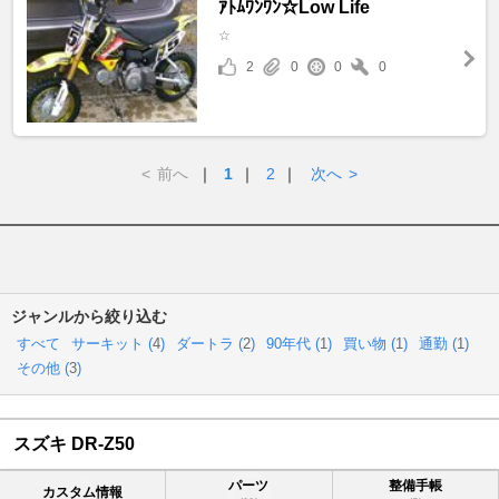
ｱﾄﾑﾜﾝﾜﾝ☆Low Life
☆
2
0
0
0
<
前へ
｜
1
｜
2
｜
次へ
>
ジャンルから絞り込む
すべて
サーキット (
4
)
ダートラ (
2
)
90年代 (
1
)
買い物 (
1
)
通勤 (
1
)
その他 (
3
)
スズキ DR-Z50
パーツ
整備手帳
カスタム情報