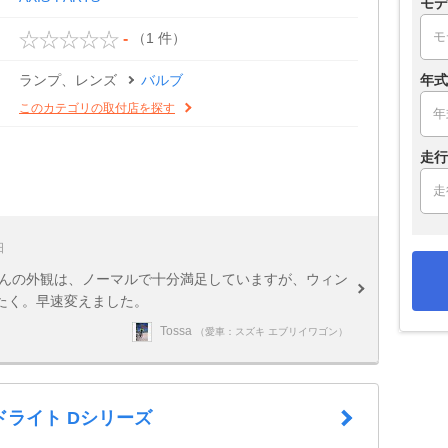
モデ
（1 件）
-
ランプ、レンズ
バルブ
年式
このカテゴリの取付店を探す
走行
日
さんの外観は、ノーマルで十分満足していますが、ウィン
たく。早速変えました。
Tossa
（愛車：スズキ エブリイワゴン）
ドライト Dシリーズ