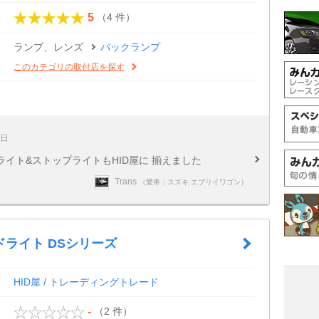
（4 件）
5
ランプ、レンズ
バックランプ
このカテゴリの取付店を探す
7日
イト&ストップライトもHID屋に 揃えました
Trans
（愛車：スズキ エブリイワゴン）
ドライト DSシリーズ
HID屋 / トレーディングトレード
（2 件）
-