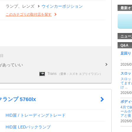
ランプ、レンズ
ウインカーポジション
最新オ
このカテゴリの取付店を探す
ニュー
Q&A
足回り
7日
.
感があっていい
2026/0
スロッ
Trans
（愛車：スズキ エブリイワゴン）
スロッ
てます
け ...
2026/0
ランプ 5760lx
ボディ
4月で
ールホ
HID屋 / トレーディングトレード
アと後 .
2026/0
HID屋 LEDバックランプ