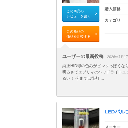
購入価格
この商品の
レビューを書く
カテゴリ
この商品の
価格を比較する
ユーザーの最新投稿
2026年7月1
純正HID球の色みがピンクっぽくなり
明るさでエブリィのヘッドライトユ
るい！ 今までは街灯 ...
LEDバルブ
メーカー