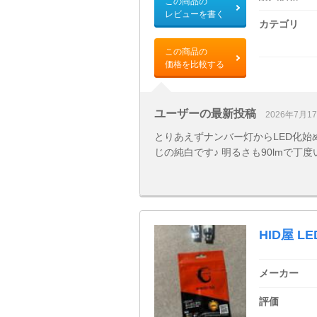
この商品の
レビューを書く
カテゴリ
この商品の
価格を比較する
ユーザーの最新投稿
2026年7月1
とりあえずナンバー灯からLED化始
じの純白です♪ 明るさも90lmで丁
HID屋 L
メーカー
評価