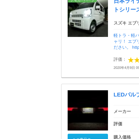
日本ライティ
デモカーパーツ
トシリー
スズキ エブ
軽トラ・軽バ
ャリ！ エ
ださい。 https:
評価：
2020年4月9日 09
LEDバルブ
メーカー
評価
購入価格