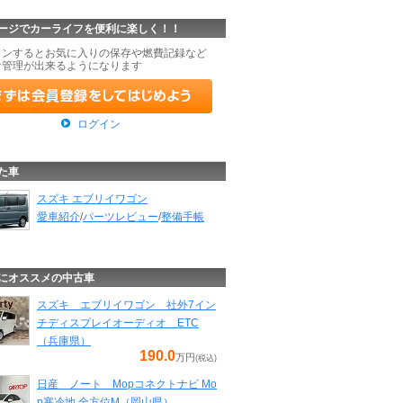
ージでカーライフを便利に楽しく！！
インするとお気に入りの保存や燃費記録など
な管理が出来るようになります
ログイン
た車
スズキ エブリイワゴン
愛車紹介
/
パーツレビュー
/
整備手帳
にオススメの中古車
スズキ エブリイワゴン 社外7イン
チディスプレイオーディオ ETC
（兵庫県）
190.0
万円
(税込)
日産 ノート Mopコネクトナビ Mo
p寒冷地 全方位M（岡山県）