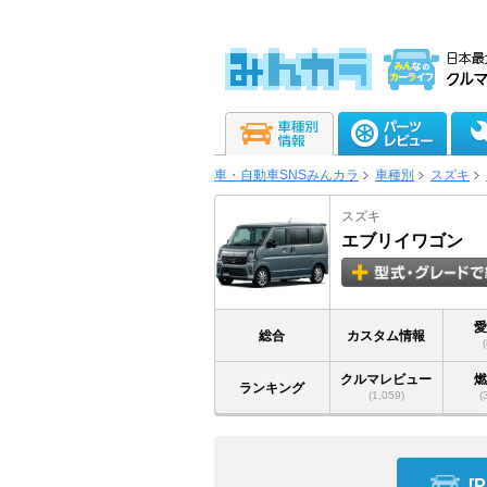
車・自動車SNSみんカラ
車種別
スズキ
スズキ
エブリイワゴン
総合
カスタム情報
クルマレビュー
ランキング
(1,059)
(
[