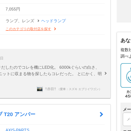
7,055円
ランプ、レンズ
ヘッドランプ
このカテゴリの取付店を探す
あな
複数
調べ
7日
だしたのでコレを機にLED化。 6000kぐらいの白さ、
ニットに収まる物を探したらコレだった。 とにかく、明
†赤目†
（愛車：スズキ エブリイワゴン）
メー
 T20 アンバー
AXIS-PARTS