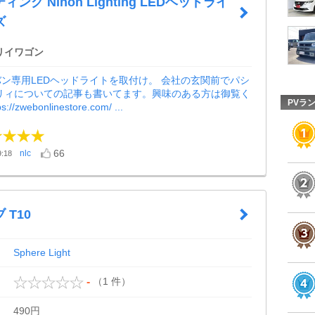
ング Nihon Lighting LEDヘッドライ
ズ
リイワゴン
ン専用LEDヘッドライトを取付け。 会社の玄関前でパシ
ブリィについての記事も書いてます。興味のある方は御覧く
PVラ
//zwebonlinestore.com/ ...
66
nlc
:18
 T10
Sphere Light
（1 件）
-
490円