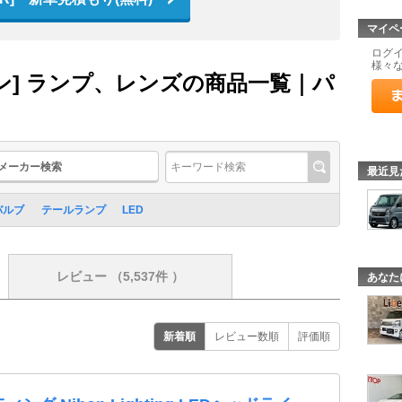
マイペ
ログ
様々
ン] ランプ、レンズの商品一覧｜パ
メーカー検索
最近見
バルブ
テールランプ
LED
レビュー
（5,537件 ）
あなた
新着順
レビュー数順
評価順