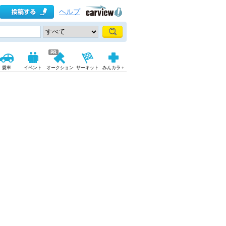
ヘルプ
愛車
イベント
オークション
サーキット
みんカラ＋