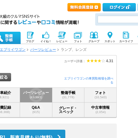
ブログ
イイね！
レビュー
フォト
グループ
スポット
カーライフ
エブリイワゴン
パーツレビュー
ランプ、レンズ
4.31
ユーザー評価：
エブリイワゴンの車買取相場を調べ
る
愛車紹介
パーツレビュー
整備手帳
フォト
(8,921)
(43,993)
(31,778)
(10,543)
燃費記録
Q&A
中古車情報
グレード・
スペック
38,368)
(915)
(2,054)
PR] 新車見積もり(無料)