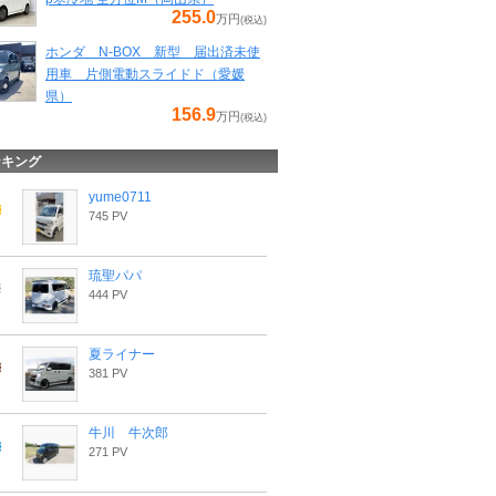
255.0
万円
(税込)
ホンダ N-BOX 新型 届出済未使
用車 片側電動スライドド（愛媛
県）
156.9
万円
(税込)
ンキング
yume0711
745 PV
琉聖パパ
444 PV
夏ライナー
381 PV
牛川 牛次郎
271 PV