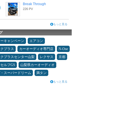
Break Through
226 PV
もっと見る
グ
ターキャンペーン
エアコン
ックプラス
カーオーディオ専門店
N-One
ックプラスセンター山梨
レクサス
京都
セルフGS
山梨県カーオーディオ
ダ・スーパードリーム
満タン
もっと見る