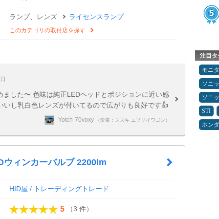
ランプ、レンズ
ライセンスランプ
このカテゴリの取付店を探す
注目タ
モニ
7日
ソニ
めました〜 色味は純正LEDヘッドとポジションに近い感
ソニ
度いいし乳白色レンズが付いてるので広がりも良好です👍
STI
Yotch-70voxy
（愛車：スズキ エブリイワゴン）
ホン
EDウィンカーバルブ 2200lm
HID屋 / トレーディングトレード
（3 件）
5