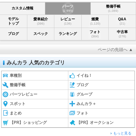
パーツ
整備手帳
カスタム情報
(2,555)
(1,089)
モデル
愛車紹介
レビュー
燃費
Q&A
トップ
(396)
(136)
(1,120)
(21)
フォト
中古車
ブログ
スペック
ランキング
(364)
(276)
ページの先頭へ ▲
みんカラ 人気のカテゴリ
車種別
イイね！
整備手帳
ブログ
パーツレビュー
グループ
スポット
みんカラ＋
まとめ
フォト
【PR】ショッピング
【PR】オークション
もっと見る