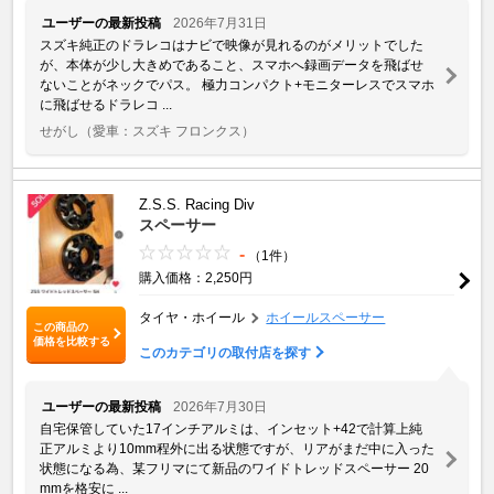
ユーザーの最新投稿
2026年7月31日
スズキ純正のドラレコはナビで映像が見れるのがメリットでした
が、本体が少し大きめであること、スマホへ録画データを飛ばせ
ないことがネックでパス。 極力コンパクト+モニターレスでスマホ
に飛ばせるドラレコ ...
せがし
（愛車：スズキ フロンクス）
Z.S.S. Racing Div
スペーサー
-
（1件）
購入価格：2,250円
タイヤ・ホイール
ホイールスペーサー
この商品の
価格を比較する
このカテゴリの取付店を探す
ユーザーの最新投稿
2026年7月30日
自宅保管していた17インチアルミは、インセット+42で計算上純
正アルミより10mm程外に出る状態ですが、リアがまだ中に入った
状態になる為、某フリマにて新品のワイドトレッドスペーサー 20
mmを格安に ...