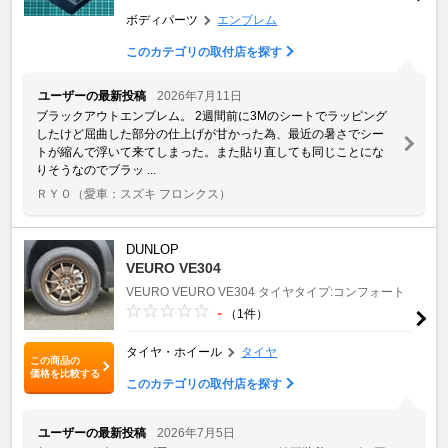
ボディパーツ
エンブレム
このカテゴリの取付店を探す
ユーザーの最新投稿
2026年7月11日
ブラックアウトエンブレム。 2週間前に3Mのシートでラッピング
したけど屈曲した部分の仕上げが甘かった為、最近の暑さでシー
トが縮んで浮いて来てしまった。また貼り直しても同じことにな
りそうなのでブラッ ...
ＲＹ０
（愛車：スズキ フロンクス）
DUNLOP
VEURO VE304
VEURO
VEURO VE304
タイヤタイプ:コンフォート
-
（1件）
タイヤ・ホイール
タイヤ
この商品の
価格を比較する
このカテゴリの取付店を探す
ユーザーの最新投稿
2026年7月5日