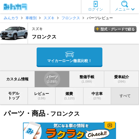
ログイン
メニュー
みんカラ
車種別
スズキ
フロンクス
パーツレビュー
スズキ
型式・グレードで絞る
フロンクス
マイカーローン徹底比較！
パーツ
整備手帳
愛車紹介
カスタム情報
(2,555)
(1,089)
(396)
モデル
レビュー
燃費
中古車
すべて
トップ
(136)
(1,120)
(276)
パーツ・商品
- フロンクス