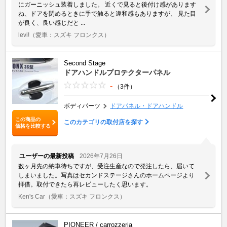
にガーニッシュ装着しました。 近くで見ると後付け感があります
ね、ドアを閉めるときに手で触ると違和感もありますが、 見た目
が良く、良い感じだと ...
levi!
（愛車：スズキ フロンクス）
Second Stage
ドアハンドルプロテクターパネル
-
（3件）
ボディパーツ
ドアパネル・ドアハンドル
この商品の
このカテゴリの取付店を探す
価格を比較する
ユーザーの最新投稿
2026年7月26日
数ヶ月先の納車待ちですが、受注生産なので発注したら、届いて
しまいました。写真はセカンドステージさんのホームページより
拝借。取付できたら再レビューしたく思います。
Ken's Car
（愛車：スズキ フロンクス）
PIONEER / carrozzeria