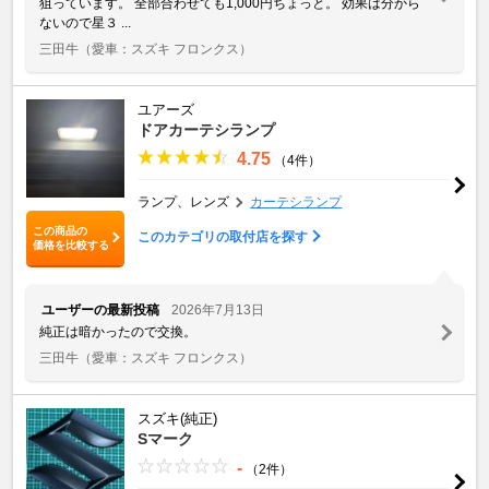
狙っています。 全部合わせても1,000円ちょっと。 効果は分から
ないので星３ ...
三田牛
（愛車：スズキ フロンクス）
ユアーズ
ドアカーテシランプ
4.75
（4件）
ランプ、レンズ
カーテシランプ
この商品の
このカテゴリの取付店を探す
価格を比較する
ユーザーの最新投稿
2026年7月13日
純正は暗かったので交換。
三田牛
（愛車：スズキ フロンクス）
スズキ(純正)
Sマーク
-
（2件）