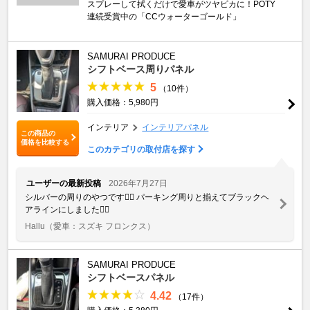
スプレーして拭くだけで愛車がツヤピカに！POTY
連続受賞中の「CCウォーターゴールド」
SAMURAI PRODUCE
シフトベース周りパネル
5
（10件）
購入価格：5,980円
インテリア
インテリアパネル
この商品の
価格を比較する
このカテゴリの取付店を探す
ユーザーの最新投稿
2026年7月27日
シルバーの周りのやつです👌🏻 パーキング周りと揃えてブラックヘ
アラインにしました👌🏻
Hallu
（愛車：スズキ フロンクス）
SAMURAI PRODUCE
シフトベースパネル
4.42
（17件）