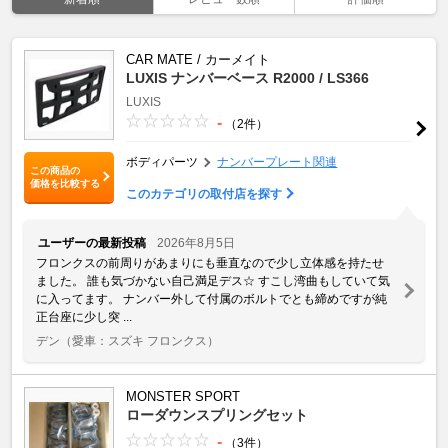
CAR MATE / カーメイト
LUXIS ナンバーベース R2000 / LS366
LUXIS
-
（2件）
ボディパーツ
ナンバープレート関連
この商品の
価格を比較する
このカテゴリの取付店を探す
ユーザーの最新投稿
2026年8月5日
フロンクスの前周りがあまりにも垂直なので少し立体感を持たせ
ました。 誰も気づかない自己満足デス‪☆ すこし湾曲もしていて気
に入ってます。 ナンバー外して付属のボルトでとも締めですが純
正台座に少し突 ...
デン
（愛車：スズキ フロンクス）
MONSTER SPORT
ローダウンスプリングセット
-
（3件）