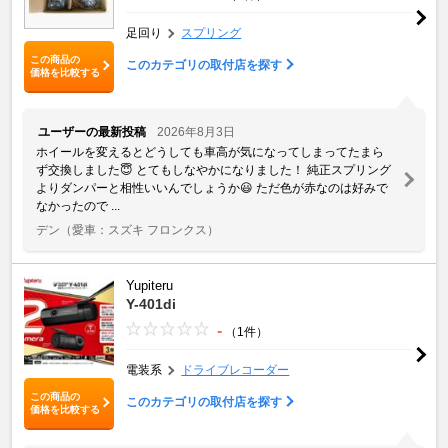
足回り
スプリング
この商品の
このカテゴリの取付店を探す
価格を比較する
ユーザーの最新投稿
2026年8月3日
ホイールを変えるとどうしても車高が気になってしまってたまら
ず交換しました😇 とてもしなやかになりました！ 純正スプリング
よりダンパーと相性いいんでしょうか😃 ただ色が赤なのは好みで
なかったので ...
デン
（愛車：スズキ フロンクス）
Yupiteru
Y-401di
-
（1件）
電装系
ドライブレコーダー
この商品の
このカテゴリの取付店を探す
価格を比較する