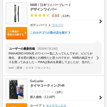
NWB / 日本ワイパーブレード
デザインワイパー
4.64
（11件）
ボディパーツ
ワイパー
この商品の
このカテゴリの取付店を探す
価格を比較する
ユーザーの最新投稿
2026年7月19日
PIAA AERO VOGUE のワイパー気に入ってたんですが、ビビリが
発生。 多分窓の撥水との相性だと思うのですが、NWBの純正サイ
ズを買ってみました～ PIAAは長めを装着してましたが、念のた ...
levi!
（愛車：スズキ フロンクス）
SurLuster
タイヤコーティング+R
-
（1件）
購入価格：2,118円
カーケア
タイヤワックス