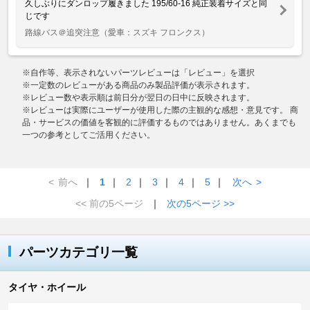
久しぶりにダンロップ履きました 195/60-16 純正装着サイズと同
じです
路線バス＠追突注意
（愛車：スズキ フロンクス）
※自作等、表示されないパーツレビューは「レビュー」を選択
※一定数のレビューがある商品のみ製品評価が表示されます。
※レビュー数や表示順は前日分が翌日の日中に反映されます。
※レビューは実際にユーザーが使用した際の主観的な感想・意見です。 商
品・サービスの価値を客観的に評価するものではありません。あくまでも
一つの参考としてご活用ください。
<
前へ
｜
1
｜
2
｜
3
｜
4
｜
5
｜
次へ
>
<< 前の5ページ
｜
次の5ページ >>
パーツカテゴリ一覧
タイヤ・ホイール