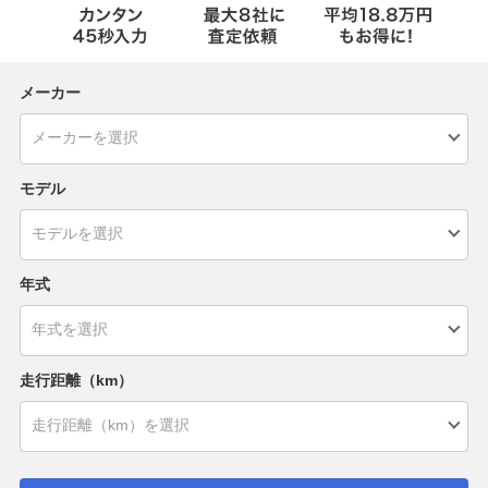
メーカー
モデル
年式
走行距離（km）