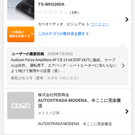
TS-WH1000A
-
（1件）
カーオーディオ、ビジュアル
ウーファー
この商品の
このカテゴリの取付店を探す
価格を比較する
ユーザーの最新投稿
2026年7月20日
Audison Forza Amplifiers AF C8.14 bit DSP OUTに接続。 ケーブ
ルは自作。 運転席下、エアバッグ・シートヒーターに当たらない
よう傾けて無理やり設置（笑） ...
爆龍少佐２号
（愛車：スズキ フロンクス）
株式会社阿部商会
AUTOSTRADA MODENA、今ここに完全復
活
オススメ記事
AUTOSTRADA MODENA、今ここに完全復活