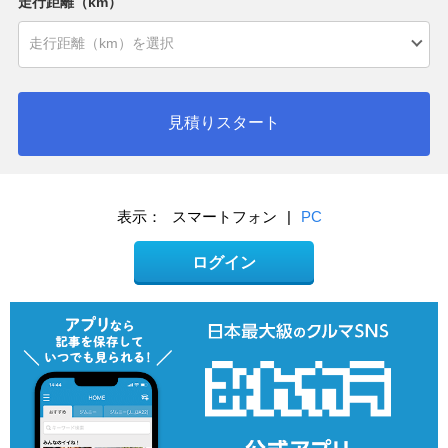
走行距離（km）
見積りスタート
表示：
スマートフォン
|
PC
ログイン