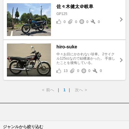
佐々木健太＠岐阜
GP125
0
0
0
0
hiro-suke
中々お目にかかれない珍車。 2サイク
ル125ccなので結構速かった。 手放し
たことを後悔している。
13
0
0
0
<
前へ
｜
1
｜
次へ
>
ジャンルから絞り込む