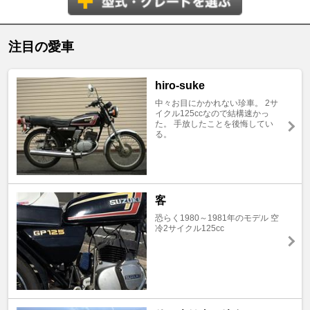
注目の愛車
hiro-suke
中々お目にかかれない珍車。 2サ
イクル125ccなので結構速かっ
た。 手放したことを後悔してい
る。
客
恐らく1980～1981年のモデル 空
冷2サイクル125cc