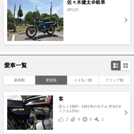
佐々木健太＠岐阜
GP125
愛車一覧
新着順
更新順
イイね！順
クリップ順
客
恐らく1980～1981年のモデル 空冷2サ
イクル125cc
2
0
0
1