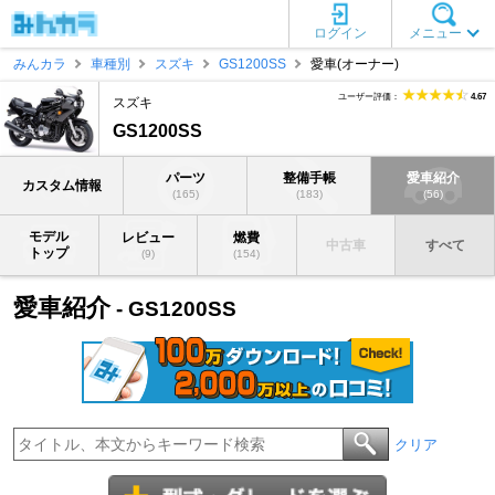
ログイン
メニュー
みんカラ
車種別
スズキ
GS1200SS
愛車(オーナー)
ユーザー評価：
4.67
スズキ
GS1200SS
パーツ
整備手帳
愛車紹介
カスタム情報
(165)
(183)
(56)
モデル
レビュー
燃費
中古車
すべて
トップ
(9)
(154)
愛車紹介
- GS1200SS
クリア