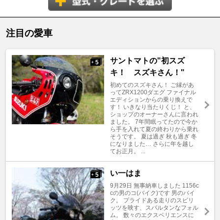
注目の愛車
サントマトの"初スズ
5
+
キ！ スズキさん！"
初めてのスズキさん！ ご縁があ
ってZRX1200ダエグ ファイナル
エディションからの乗り換えで
す！ いきなり当たりくじ！ と、
ショップのオーナーさんに言われ
ました。 7年間眠ってたので今か
ら手を入れて夏の終わりから乗れ
そうです。 夏は過ぎ 秋も過ぎ 冬
になりました… さらに年を越し
てお正月。 ...
い一はま
5
+
9月29日 無事納車しました 1156c
cの男のコ(バイク)です 男のバイ
ク。 プライドある走りのスピリ
ッツを映す、スパルタンなフォル
ム。 数々のエクスペリエンスに