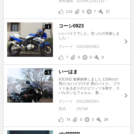
所有期間
2015年12月11日～
113
0
7
27
コーシ0923
1
+
いいバイクでした。売ったの失敗しま
した‥
グレード
GS1200SSK1
7
0
0
0
い一はま
5
+
9月29日 無事納車しました 1156ccの
男のコ(バイク)です 男のバイク。 プラ
イドある走りのスピリッツを映す、ス
パルタンなフォルム。 数 ...
グレード
GS1200SSK1
型式
GV78A
74
0
3
29
alu********