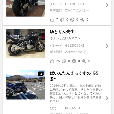
グレード
GS1200SSK1
所有期間
2020年11月1日～
7
0
0
0
ゆとりん先生
ちょっとだけカスタム
グレード
GS1200SSK1
所有期間
2015年2月21日～
25
0
0
0
ぱいんたんえっくすの"GS
4
+
君"
2014年10月に購入。 車を納車した時
に発見。そして乗車。そしたら自分の
体形にぴったりくるじゃないですか。
あと、自分の欲しい装備が全部装着さ
れてい ...
型式
BC-GV78A