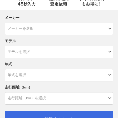
メーカー
モデル
年式
走行距離（km）