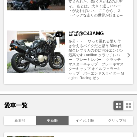
支えられた、鉄(くろがね)のボデ
ィ。 あとは、大きく逞しいハー
トがあればいい。 ここから、ス
トイックな走りの世界が始まる─
── ...
ぱぱ@C43AMG
5
+
多分・・・ やっと乗れる限り付
き合えるバイクだと思う 80年代
耐久レプリカの姿に油冷エンジン
最高です♪ antlion クラッチレバ
ー ブレーキレバー クラッチ
マスターキャップ ブレーキマス
ターキャップ オイルフェラーキ
ャップ バーエンドスライダー M
agical Racing ゼッ ...
愛車一覧
新着順
更新順
イイね！順
クリップ順