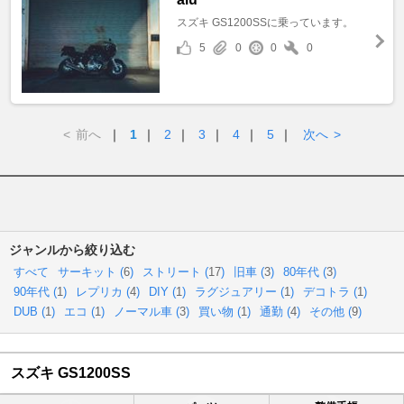
スズキ GS1200SSに乗っています。
5
0
0
0
<
前へ
｜
1
｜
2
｜
3
｜
4
｜
5
｜
次へ
>
ジャンルから絞り込む
すべて
サーキット (
6
)
ストリート (
17
)
旧車 (
3
)
80年代 (
3
)
90年代 (
1
)
レプリカ (
4
)
DIY (
1
)
ラグジュアリー (
1
)
デコトラ (
1
)
DUB (
1
)
エコ (
1
)
ノーマル車 (
3
)
買い物 (
1
)
通勤 (
4
)
その他 (
9
)
スズキ GS1200SS