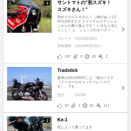
サントマトの"初スズキ！
5
+
スズキさん！"
初めてのスズキさん！ ご縁があってZ
RX1200ダエグ ファイナルエディショ
ンからの乗り換えです！ いきなり当た
りくじ！ と、ショップのオーナー ...
グレード
GS1200SSK1
所有期間
2021年6月24日～
197
0
20
2
Tradstick
愛車のGS1200SSこと「漢のバイク
（メーカーのキャッチフレーズで
す）」です。
型式
GV78A
42
1
81
117
Ke-1
2
+
気に入って乗ってます