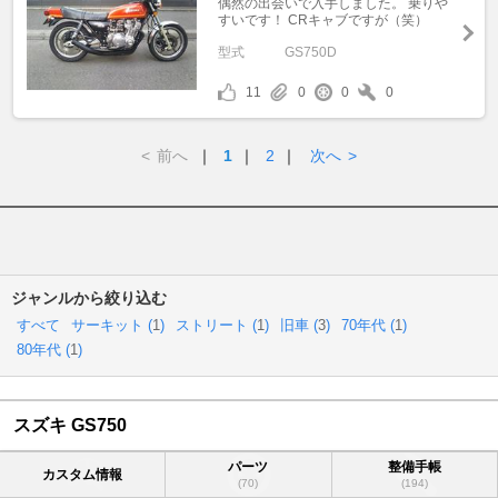
偶然の出会いで入手しました。 乗りや
すいです！ CRキャブですが（笑）
型式
GS750D
11
0
0
0
<
前へ
｜
1
｜
2
｜
次へ
>
ジャンルから絞り込む
すべて
サーキット (
1
)
ストリート (
1
)
旧車 (
3
)
70年代 (
1
)
80年代 (
1
)
スズキ GS750
パーツ
整備手帳
カスタム情報
(70)
(194)