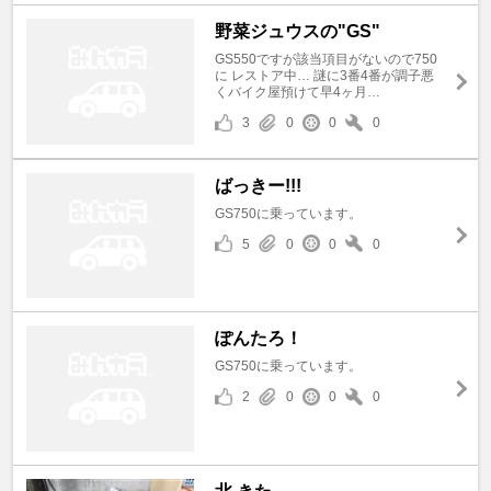
野菜ジュウスの"GS"
GS550ですが該当項目がないので750
に レストア中… 謎に3番4番が調子悪
くバイク屋預けて早4ヶ月…
3
0
0
0
ばっきー!!!
GS750に乗っています。
5
0
0
0
ぽんたろ！
GS750に乗っています。
2
0
0
0