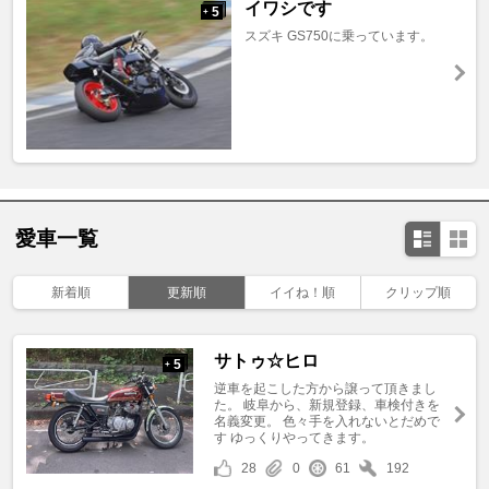
イワシです
5
+
スズキ GS750に乗っています。
愛車一覧
新着順
更新順
イイね！順
クリップ順
サトゥ☆ヒロ
5
+
逆車を起こした方から譲って頂きまし
た。 岐阜から、新規登録、車検付きを
名義変更。 色々手を入れないとだめで
す ゆっくりやってきます。
28
0
61
192