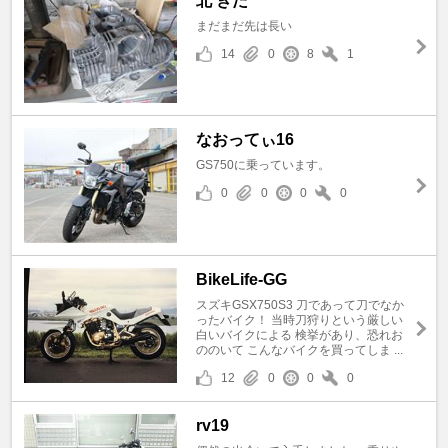
北 きた
まだまだ先は長い
14
0
8
1
なおってぃ16
GS750に乗っています。
0
0
0
0
BikeLife‐GG
スズキGSX750S3 刀であって刀でなか
ったバイク！ 当時刀狩りという厳しい
白いバイクによる 検挙があり、恐れお
ののいて こんなバイクを買ってしま ...
12
0
0
0
rv19