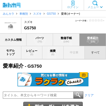
ログイン
メニュー
みんカラ
車種別
スズキ
GS750
愛車(オーナー)
ユーザー評価：
-
スズキ
GS750
パーツ
整備手帳
愛車紹介
カスタム情報
(70)
(194)
(13)
モデル
レビュー
燃費
中古車
すべて
トップ
(0)
(0)
愛車紹介
- GS750
クリア