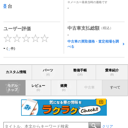
※メーカー発表当時の価格です
8
台
-
中古車支払総額
（税込）
ユーザー評価
-
中古車の買取価格・査定相場を調
べる
-
(
-
件)
パーツ
整備手帳
愛車紹介
カスタム情報
(4)
(16)
(8)
モデル
レビュー
燃費
中古車
すべて
トップ
(0)
(0)
クリア