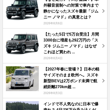
外騒音規制への対策で車内まで
静かになったスズキ最新「ジム
ニー ノマド」の真意とは？
2026年8月6日
【たった5日で5万台受注】月間
3300台に増産も292万円の「ス
ズキ ジムニー ノマド」はなぜ
これほど買われ ...
2026年8月4日
【2027年春に登場？】日本の軽
サイズそのまま欧州へ。スズキ
新型BEVは2万ポンド未満で航
続距離270km超 ...
2026年8月3日
インドで不人気なのに日本で爆
売れ？ 4日で5万台呑み込んだ