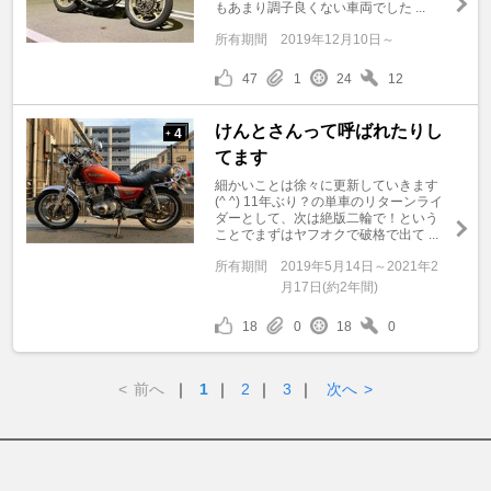
もあまり調子良くない車両でした ...
所有期間
2019年12月10日～
47
1
24
12
けんとさんって呼ばれたりし
4
+
てます
細かいことは徐々に更新していきます
(^ ^) 11年ぶり？の単車のリターンライ
ダーとして、次は絶版二輪で！という
ことでまずはヤフオクで破格で出て ...
所有期間
2019年5月14日～2021年2
月17日(約2年間)
18
0
18
0
<
前へ
｜
1
｜
2
｜
3
｜
次へ
>