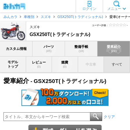
ログイン
メニュー
みんカラ
車種別
スズキ
GSX250T(トラディショナル)
愛車(オーナー
ユーザー評価：
-
スズキ
GSX250T(トラディショナル)
パーツ
整備手帳
愛車紹介
カスタム情報
(45)
(18)
(21)
モデル
レビュー
燃費
中古車
すべて
トップ
(0)
(0)
愛車紹介
- GSX250T(トラディショナル)
クリア