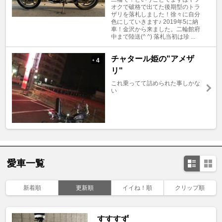
オクで破格で出てた後期型のトラ
ザリを落札しました！徐々に自分
色にしていきます♪ 2019年5に納
車！金沢から来ました。二輪館府
中まで陸送(^ ^) 落札当初は珍 ...
チャタール姫の"アメザ
4
+
リ"
これ乗ってて詰められた事しかな
い
愛車一覧
新着順
更新順
イイね！順
クリップ順
すすすず