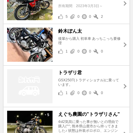
所有期間
2023年3月3日～
5
0
0
2
鈴木ぽん太
後輩から購入 初単車 あっちこっち要修
理
1
0
0
0
トラザリ君
GSX250T(トラディショナル)に乗って
います。
1
0
0
0
えぐち農園の"トラザリさん"
5
+
4st2気筒に乗った事が無いとの理由で
購入(^^; 熊本県山鹿市から持ってきま
した♪ 状態は外装ボロボロ、エンジン