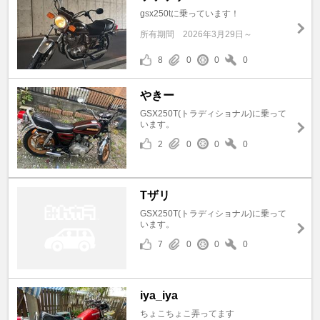
gsx250tに乗っています！
所有期間
2026年3月29日～
8
0
0
0
やきー
GSX250T(トラディショナル)に乗って
います。
2
0
0
0
Tザリ
GSX250T(トラディショナル)に乗って
います。
7
0
0
0
iya_iya
ちょこちょこ弄ってます