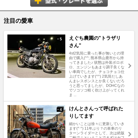
注目の愛車
えぐち農園の"トラザリ
5
+
さん"
4st2気筒に乗った事が無いとの理
由で購入(^^; 熊本県山鹿市から持
ってきました♪ 状態は外装ボロボ
ロ、エンジンもあまり調子良くな
い車両でしたが、チョコチョコ仕
上げていきます(^^) 2気筒だしあ
んまレスポンスとか良くないだろ
うと思ってましたが、DOHCなの
でソコソコ軽く吹け上がってくれ
ま ...
けんとさんって呼ばれた
4
+
りしてます
細かいことは徐々に更新していき
ます(^ ^) 11年ぶり？の単車のリ
ターンライダーとして、次は絶版
二輪で！ということでまずはヤフ