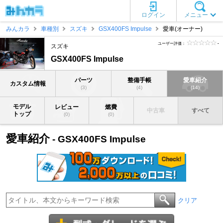
ログイン
メニュー
みんカラ
車種別
スズキ
GSX400FS Impulse
愛車(オーナー)
ユーザー評価：
-
スズキ
GSX400FS Impulse
パーツ
整備手帳
愛車紹介
カスタム情報
(3)
(4)
(14)
モデル
レビュー
燃費
中古車
すべて
トップ
(0)
(0)
愛車紹介
- GSX400FS Impulse
クリア