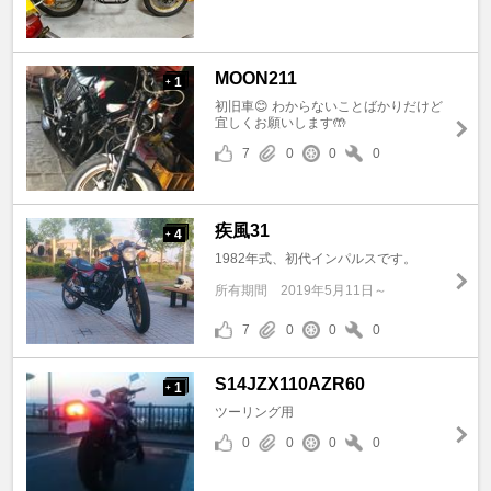
MOON211
1
+
初旧車😊 わからないことばかりだけど
宜しくお願いします🤲
7
0
0
0
疾風31
4
+
1982年式、初代インパルスです。
所有期間
2019年5月11日～
7
0
0
0
S14JZX110AZR60
1
+
ツーリング用
0
0
0
0