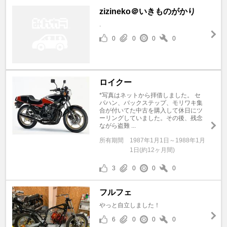
zizineko＠いきものがかり
.
0
0
0
0
ロイクー
*写真はネットから拝借しました。 セ
パハン、バックステップ、モリワキ集
合が付いてた中古を購入して休日にツ
ーリングしていました。その後、残念
ながら盗難 ...
所有期間
1987年1月1日～1988年1月
1日(約12ヶ月間)
3
0
0
0
フルフェ
やっと自立しました！
6
0
0
0