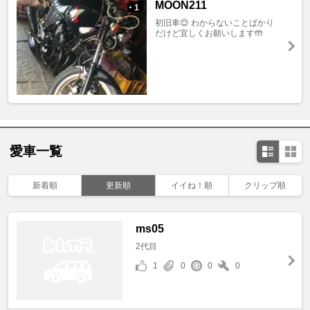
MOON211
1
+
初旧車😊 わからないことばかり
だけど宜しくお願いします🤲
愛車一覧
新着順
更新順
イイね！順
クリップ順
ms05
2代目
1
0
0
0