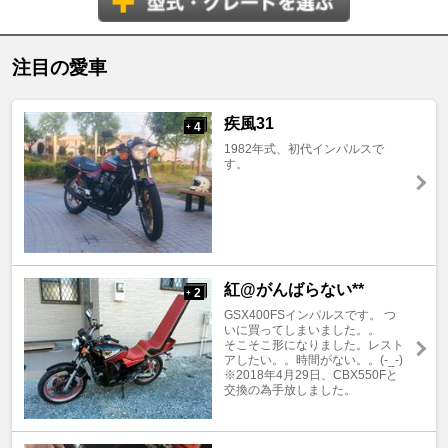
注目の愛車
疾風31
4
+
1982年式、初代インパルスで
す。
紅@がんばらない**
2
+
GSX400FSインパルスです。 つ
いに買ってしまいました。。
そこそこ形になりました。レスト
アしたい。。時間がない。。(-_-)
※2018年4月29日、CBX550Fと
交換の為手放しました。