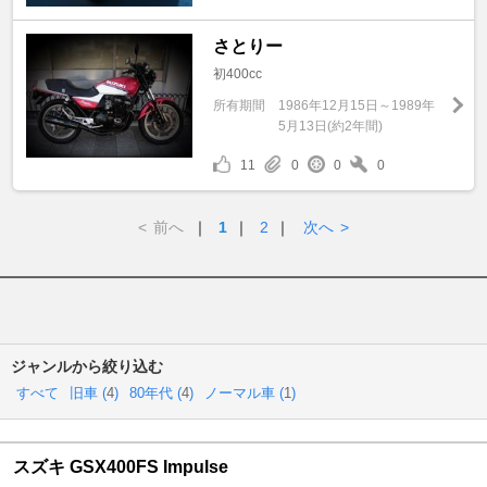
さとりー
初400cc
所有期間
1986年12月15日～1989年
5月13日(約2年間)
11
0
0
0
<
前へ
｜
1
｜
2
｜
次へ
>
ジャンルから絞り込む
すべて
旧車 (
4
)
80年代 (
4
)
ノーマル車 (
1
)
スズキ GSX400FS Impulse