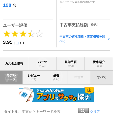
※メーカー発表当時の価格です
198
台
-
中古車支払総額
（税込）
ユーザー評価
-
中古車の買取価格・査定相場を調
べる
3.95
(
21
件)
パーツ
整備手帳
愛車紹介
カスタム情報
(492)
(542)
(198)
モデル
レビュー
燃費
中古車
すべて
トップ
(21)
(294)
クリア