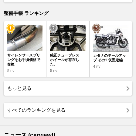
整備手帳 ランキング
サイレンサースプリ
純正チューブレス
カタナのテールアッ
ングをお手頃価格で
ホイールが存在し
プ その1 仮固定編
交換
た。
4
PV
5
5
PV
PV
もっと見る
すべてのランキングを見る
ニュース (carview!)