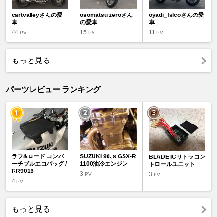
cartvalleyさんの愛
osomatsu zeroさん
oyadi_falcoさんの愛
車
の愛車
車
44
15
11
PV
PV
PV
もっと見る
パーツレビュー ランキング
ラフ&ロード コンバ
SUZUKI 90､s GSX-R
BLADE ICリトラコン
ーチブルエコバッグ /
1100油冷エンジン
トロールユニット
RR9016
3
3
PV
PV
4
PV
もっと見る