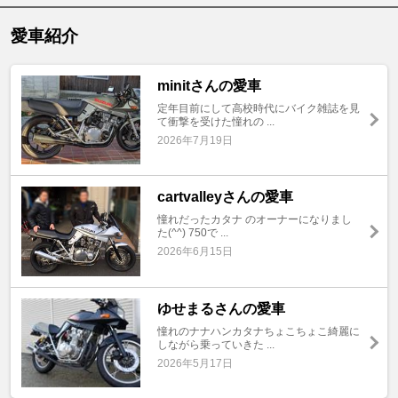
愛車紹介
minitさんの愛車
定年目前にして高校時代にバイク雑誌を見
て衝撃を受けた憧れの ...
2026年7月19日
cartvalleyさんの愛車
憧れだったカタナ のオーナーになりまし
た(^^) 750で ...
2026年6月15日
ゆせまるさんの愛車
憧れのナナハンカタナちょこちょこ綺麗に
しながら乗っていきた ...
2026年5月17日