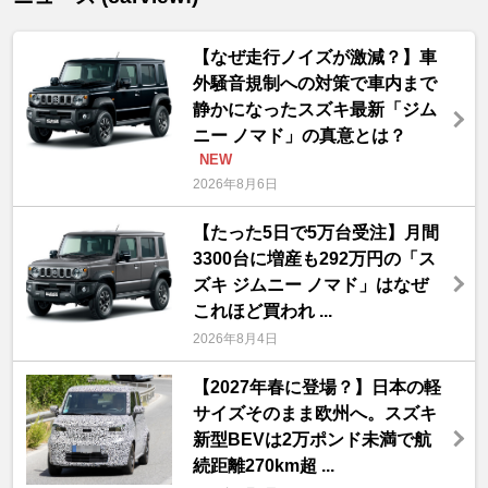
【なぜ走行ノイズが激減？】車
外騒音規制への対策で車内まで
静かになったスズキ最新「ジム
ニー ノマド」の真意とは？
NEW
2026年8月6日
【たった5日で5万台受注】月間
3300台に増産も292万円の「ス
ズキ ジムニー ノマド」はなぜ
これほど買われ ...
2026年8月4日
【2027年春に登場？】日本の軽
サイズそのまま欧州へ。スズキ
新型BEVは2万ポンド未満で航
続距離270km超 ...