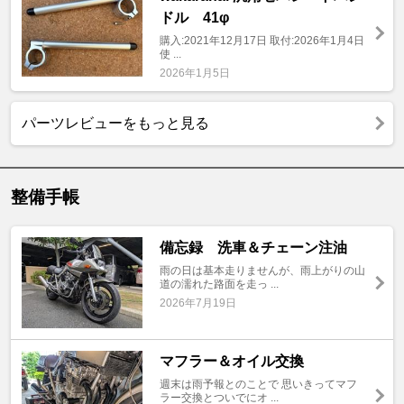
ドル 41φ
購入:2021年12月17日 取付:2026年1月4日
使 ...
2026年1月5日
パーツレビューをもっと見る
整備手帳
備忘録 洗車＆チェーン注油
雨の日は基本走りませんが、雨上がりの山
道の濡れた路面を走っ ...
2026年7月19日
マフラー＆オイル交換
週末は雨予報とのことで 思いきってマフ
ラー交換とついでにオ ...