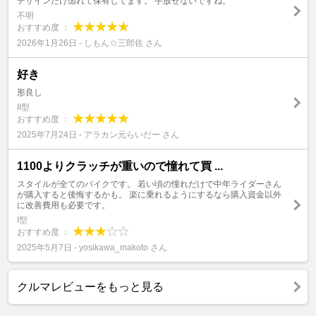
デザインだけ惚れて保有してます。 手放せないですね。
不明
おすすめ度 ：
2026年1月26日 - しもん☆三郎佐 さん
好き
形良し
II型
おすすめ度 ：
2025年7月24日 - アラカン元らいだー さん
1100よりクラッチが重いので憧れて買 ...
スタイルが全てのバイクです。 若い頃の憧れだけで中年ライダーさん
が購入すると後悔するかも。 楽に乗れるようにするなら購入資金以外
に改善費用も必要です。
I型
おすすめ度 ：
2025年5月7日 - yosikawa_makoto さん
クルマレビューをもっと見る