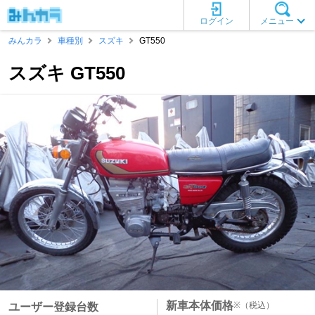
ログイン
メニュー
みんカラ
車種別
スズキ
GT550
スズキ GT550
新車本体価格
※
（税込）
ユーザー登録台数