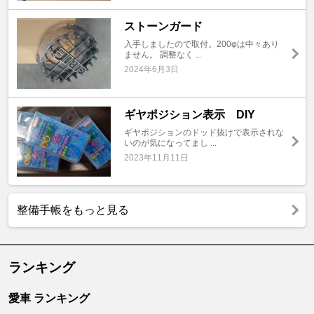
ストーンガード
入手しましたので取付。200φは中々あり
ません。 調整なく ...
2024年6月3日
ギヤポジション表示 DIY
ギヤポジションのドッド抜けで表示されな
いのが気になってまし ...
2023年11月11日
整備手帳をもっと見る
ランキング
愛車 ランキング