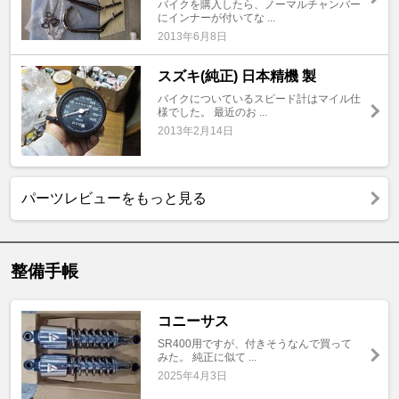
バイクを購入したら、ノーマルチャンバー
にインナーが付いてな ...
2013年6月8日
スズキ(純正) 日本精機 製
バイクについているスピード計はマイル仕
様でした。 最近のお ...
2013年2月14日
パーツレビューをもっと見る
整備手帳
コニーサス
SR400用ですが、付きそうなんで買って
みた。 純正に似て ...
2025年4月3日