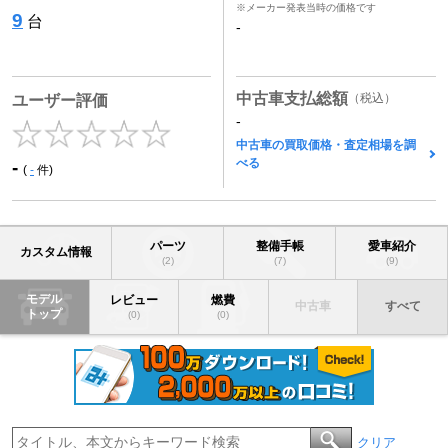
※メーカー発表当時の価格です
9
台
-
中古車支払総額
（税込）
ユーザー評価
-
中古車の買取価格・査定相場を調
べる
-
(
-
件)
パーツ
整備手帳
愛車紹介
カスタム情報
(2)
(7)
(9)
モデル
レビュー
燃費
中古車
すべて
トップ
(0)
(0)
クリア