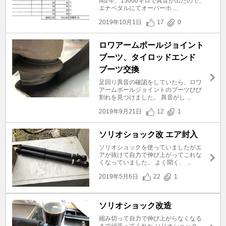
間2年、15000キロで異音が出たので、
エナペタルにてオーバーホ ...
2019年10月1日
17
0
ロワアームボールジョイント
ブーツ、タイロッドエンド
ブーツ交換
足回り異音の確認をしていたら、ロワ
アームボールジョイントのブーツひび
割れを見つけました。 異音がし ...
2019年9月21日
12
1
ソリオショック改 エア封入
ソリオショックを使っていましたがエ
アが抜けて自力で伸び上がってこれな
くなっていました。 よく聞く、 ...
2019年5月6日
22
1
ソリオショック改造
縮み切って自力で伸び上がらなくなる
まで頑張ってくれた ソリオショック。