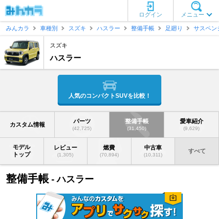
ログイン
メニュー
みんカラ
車種別
スズキ
ハスラー
整備手帳
足廻り
サスペン
スズキ
ハスラー
人気のコンパクトSUVを比較！
パーツ
整備手帳
愛車紹介
カスタム情報
(42,725)
(31,450)
(9,629)
モデル
レビュー
燃費
中古車
すべて
トップ
(1,305)
(70,894)
(10,311)
整備手帳
- ハスラー