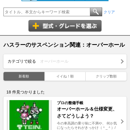
クリア
ハスラーのサスペンション関連：オーバーホール
カテゴリで絞る
オーバーホール
新着順
イイね！順
クリップ数順
18
件見つかりました
プロの整備手帳
オーバーホール＆仕様変更、
さてどうしよう？
今の車高調の乗り味に不満や、 何か気
になったらそれがきっかけ（＾_＾）/