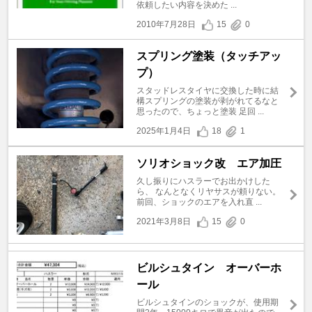
依頼したい内容を決めた ...
2010年7月28日
15
0
スプリング塗装（タッチアッ
プ）
スタッドレスタイヤに交換した時に結
構スプリングの塗装が剥がれてるなと
思ったので、ちょっと塗装 足回 ...
2025年1月4日
18
1
ソリオショック改 エア加圧
久し振りにハスラーでお出かけした
ら、 なんとなくリヤサスが頼りない。
前回、ショックのエアを入れ直 ...
2021年3月8日
15
0
ビルシュタイン オーバーホ
ール
ビルシュタインのショックが、使用期