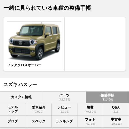
一緒に見られている車種の整備手帳
フレアクロスオーバー
スズキ ハスラー
パーツ
整備手帳
カスタム情報
(42,725)
(31,450)
モデル
愛車紹介
レビュー
燃費
Q&A
トップ
(9,629)
(1,305)
(70,894)
(211)
フォト
中古車
ブログ
スペック
ランキング
(9,788)
(10,311)