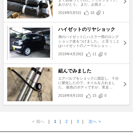
ありがとう。 まだ、お前さ ...
2019年5月5日
16
1
ハイゼットのリヤショック
弟のハイゼットにハスラー用のロング
ショック改をつけました。 と言うこと
はハイゼットのノーマルショッ ...
2019年4月29日
11
0
組んでみました
エアバルブをショックに固定し、十分
に硬化したので、オイルを入れまし
た。 銀色のボディですが、実走 ...
2018年9月10日
15
0
<
前へ
｜
1
｜
2
｜
3
｜
次へ
>