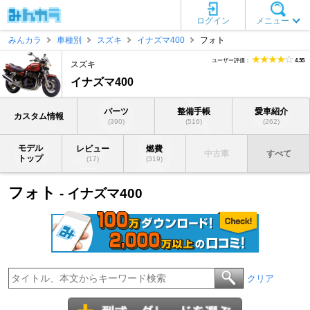
ログイン
メニュー
みんカラ
車種別
スズキ
イナズマ400
フォト
ユーザー評価：
4.35
スズキ
イナズマ400
パーツ
整備手帳
愛車紹介
カスタム情報
(390)
(516)
(262)
モデル
レビュー
燃費
中古車
すべて
トップ
(17)
(319)
フォト
- イナズマ400
クリア