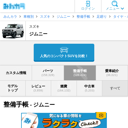
ログイン
メニュー
みんカラ
車種別
スズキ
ジムニー
整備手帳
足廻り
タイヤ・
スズキ
ジムニー
人気のコンパクトSUVを比較！
パーツ
整備手帳
愛車紹介
カスタム情報
(158,328)
(126,424)
(36,021)
モデル
レビュー
燃費
中古車
すべて
トップ
(3,859)
(164,132)
(5,203)
整備手帳
- ジムニー