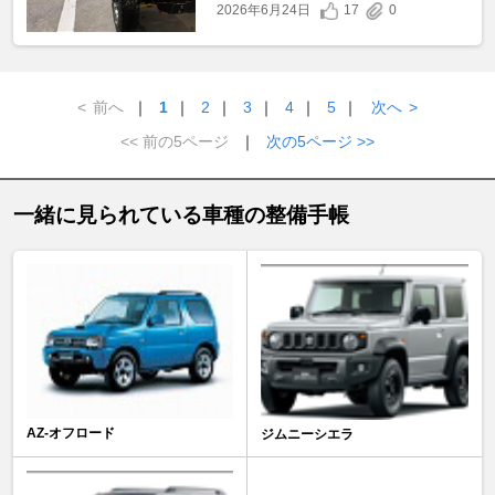
2026年6月24日
17
0
<
前へ
｜
1
｜
2
｜
3
｜
4
｜
5
｜
次へ
>
<< 前の5ページ
｜
次の5ページ >>
一緒に見られている車種の整備手帳
AZ-オフロード
ジムニーシエラ