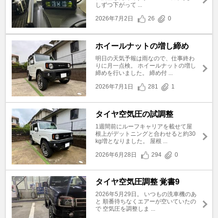
しずつ下がって ...
2026年7月2日
26
0
ホイールナットの増し締め
明日の天気予報は雨なので、仕事終わ
りに月一点検。 ホイールナットの増し
締めを行いました。 締め付 ...
2026年7月1日
281
1
タイヤ空気圧の試調整
1週間前にルーフキャリアを載せて屋
根上がデットニングと合わせると約30
kg増となりました。 屋根 ...
2026年6月28日
294
0
タイヤ空気圧調整 覚書9
2026年5月29日。 いつもの洗車機のあ
と 順番待ちなくエアーが空いていたの
で 空気圧を調整しま ...