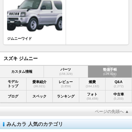
ジムニーワイド
スズキ ジムニー
パーツ
整備手帳
カスタム情報
(158,328)
(126,424)
モデル
愛車紹介
レビュー
燃費
Q&A
トップ
(36,021)
(3,859)
(164,132)
(2,272)
フォト
中古車
ブログ
スペック
ランキング
(58,458)
(5,203)
ページの先頭へ ▲
みんカラ 人気のカテゴリ