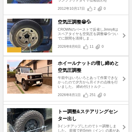
ランフラットタイヤ位相合わせ
2012年10月17日
2
0
空気圧調整😁💦
CROWNのバーストで反省しJimnyⅡは
スペアタイヤも空気圧を調整😁💦つい
でに隙間を清掃しま ...
2026年8月6日
11
0
ホイールナットの増し締めと
空気圧調整
午前中はいろいろとあって作業できな
かったので夕方から月イチの点検を行
いました。 締め付けトルク ...
2026年8月1日
251
0
トー調整&ステアリングセン
ター出し
3インチアップしたのでトー調整しま
した。 前後で約5mm（イン）の差があ