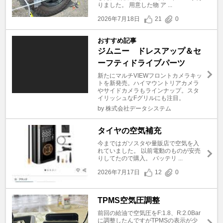
りました。 用意した物 ア ...
2026年7月18日
21
0
おすすめ記事
ジムニー ドレスアップ＆セ
ーフティドライブパーツ
新たにマルチVIEWフロントカメラキッ
トを新発売。ハイマウントリアカメラ
やサイドカメラもラインナップ。スタ
イリッシュなFグリルにも注目。
by 株式会社データシステム
タイヤの空気補充
今まではガソスタや量販店で空気を入
れていました。 以前電動のものが安売
りしてたので購入。 バッテリ ...
2026年7月17日
12
0
TPMS空気圧調整
前回の給油で空気圧をF:1.8、R:2.0Bar
に調整したんですがTPMSの表示が少