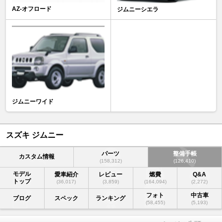
AZ-オフロード
ジムニーシエラ
ジムニーワイド
スズキ ジムニー
パーツ
整備手帳
カスタム情報
(158,312)
(126,410)
モデル
愛車紹介
レビュー
燃費
Q&A
トップ
(36,017)
(3,859)
(164,094)
(2,272)
フォト
中古車
ブログ
スペック
ランキング
(58,455)
(5,193)