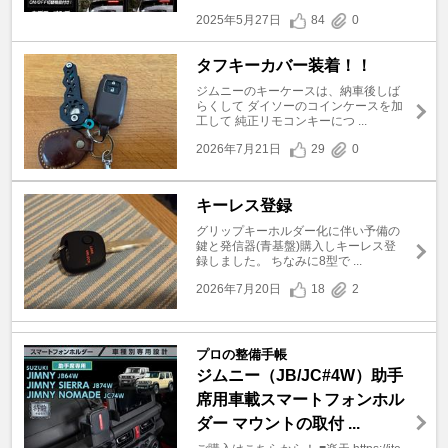
2025年5月27日
84
0
タフキーカバー装着！！
ジムニーのキーケースは、納車後しば
らくして ダイソーのコインケースを加
工して 純正リモコンキーにつ ...
2026年7月21日
29
0
キーレス登録
グリップキーホルダー化に伴い予備の
鍵と発信器(青基盤)購入しキーレス登
録しました。 ちなみに8型で ...
2026年7月20日
18
2
プロの整備手帳
ジムニー（JB/JC#4W）助手
席用車載スマートフォンホル
ダー マウントの取付 ...