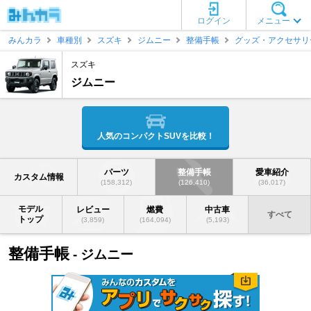
ログイン
メニュー
みんカラ
車種別
スズキ
ジムニー
整備手帳
グッズ・アクセサリ
スズキ
ジムニー
人気のコンパクトSUVを比較！
パーツ
整備手帳
愛車紹介
カスタム情報
(158,312)
(126,410)
(36,017)
モデル
レビュー
燃費
中古車
すべて
トップ
(3,859)
(164,094)
(5,193)
整備手帳
- ジムニー