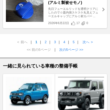
(アルミ製被せモノ)
先日フューエルリッドを透明クリアに
したので☆蓋内側スケスケ丸見えフュ
ーエルキャップにアルミ材カバー ...
2026年6月22日
17
0
<
前へ
｜
1
｜
2
｜
3
｜
4
｜
5
｜
次へ
>
<< 前の5ページ
｜
次の5ページ >>
一緒に見られている車種の整備手帳