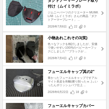
ダクトアーマープレート取り
付け（ムイミラボ）
ジムニーパーツのクリエーター MUIMI.
LAB（ムイミラボ）さんの商品「ダク
トアーマープレート」 ...
2026年7月6日
22
0
小物あれこれその3(笑)
色々なフックを検討しましたが、安価
で使いやすい100均のベビーカーフッ
クにしました^ ^ブラックが ...
2026年7月4日
17
0
フューエルキャップ其の2"
青かったフューエルキャップですアル
マイト表皮を剥離(擦り削ったｗ..)→い
ったんポリッシュバフ仕上 ...
2026年6月22日
18
0
フューエルキャップカバー