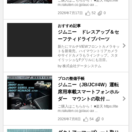
ご購入はこちらから！ ■楽天 https://ite
m.rakuten.co.jp/auc-ax ...
2026年7月17日
52
0
おすすめ記事
ジムニー ドレスアップ＆セ
ーフティドライブパーツ
新たにマルチVIEWフロントカメラキッ
トを新発売。ハイマウントリアカメラ
やサイドカメラもラインナップ。スタ
イリッシュなFグリルにも注目。
by 株式会社データシステム
プロの整備手帳
ジムニー（JB/JC#4W）運転
席用車載スマートフォンホル
ダー マウントの取付 ...
ご購入はこちらから！ ■楽天 https://ite
m.rakuten.co.jp/auc-ax ...
2026年7月8日
54
0