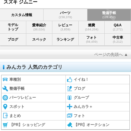
スズキ ジムニー
パーツ
整備手帳
カスタム情報
(158,378)
(126,453)
モデル
愛車紹介
レビュー
燃費
Q&A
トップ
(36,024)
(3,859)
(164,204)
(2,272)
フォト
中古車
ブログ
スペック
ランキング
(58,459)
(5,212)
ページの先頭へ ▲
みんカラ 人気のカテゴリ
車種別
イイね！
整備手帳
ブログ
パーツレビュー
グループ
スポット
みんカラ＋
まとめ
フォト
【PR】ショッピング
【PR】オークション