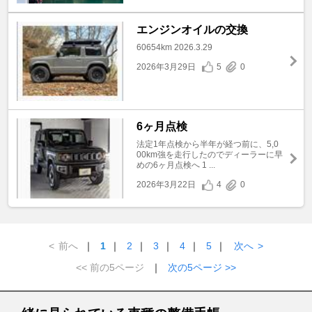
エンジンオイルの交換
60654km 2026.3.29
2026年3月29日
5
0
6ヶ月点検
法定1年点検から半年が経つ前に、5,0
00km強を走行したのでディーラーに早
めの6ヶ月点検へ 1 ...
2026年3月22日
4
0
<
前へ
｜
1
｜
2
｜
3
｜
4
｜
5
｜
次へ
>
<< 前の5ページ
｜
次の5ページ >>