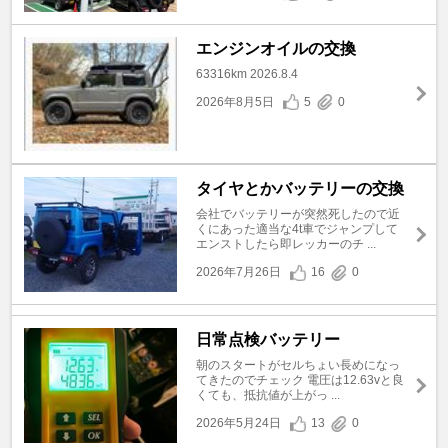
エンジンオイルの交換
63316km 2026.8.4
2026年8月5日
5
0
タイヤとかバッテリーの交換
会社でバッテリーが突然死したので近
くにあった適当な4t車でジャンプして
エンストしたら即レッカーのチ ...
2026年7月26日
16
0
日常点検バッテリー
朝のスタートがセルちょい長めになっ
てきたのでチェック 電圧は12.63vと良
くても、抵抗値が上がっ ...
2026年5月24日
13
0