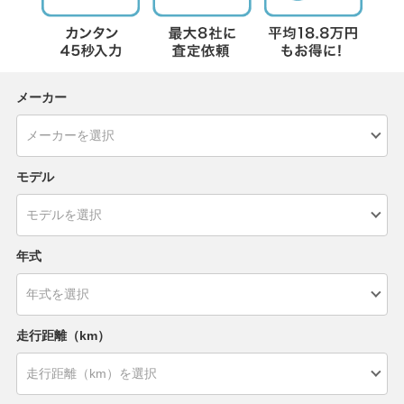
メーカー
モデル
年式
走行距離（km）