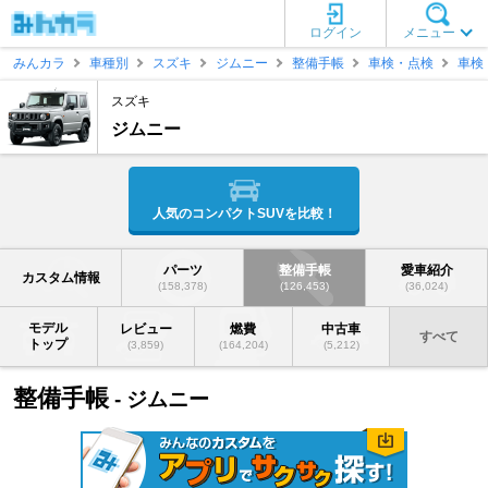
ログイン
メニュー
みんカラ
車種別
スズキ
ジムニー
整備手帳
車検・点検
車検
スズキ
ジムニー
人気のコンパクトSUVを比較！
パーツ
整備手帳
愛車紹介
カスタム情報
(158,378)
(126,453)
(36,024)
モデル
レビュー
燃費
中古車
すべて
トップ
(3,859)
(164,204)
(5,212)
整備手帳
- ジムニー