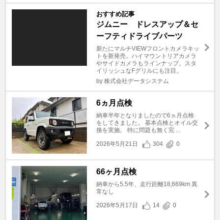
おすすめ記事
ジムニー ドレスアップ＆セ
ーフティドライブパーツ
新たにマルチVIEWフロントカメラキッ
トを新発売。ハイマウントリアカメラ
やサイドカメラもラインナップ。スタ
イリッシュなFグリルにも注目。
by 株式会社データシステム
6ヵ月点検
納車半年となりましたので6ヵ月点検
をしてきました。 基本点検とオイル交
換を実施。 特に問題も無く完 ...
2026年5月21日
304
0
66ヶ月点検
納車から5.5年、走行距離18,669km 異
常なし
2026年5月17日
14
0