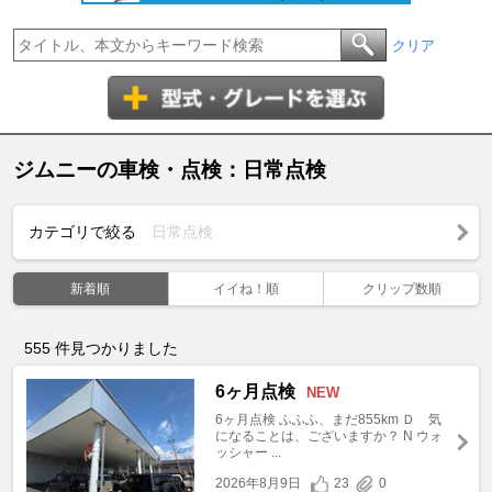
クリア
ジムニーの車検・点検：日常点検
カテゴリで絞る
日常点検
新着順
イイね！順
クリップ数順
555
件見つかりました
6ヶ月点検
NEW
6ヶ月点検 ふふふ、まだ855km Ｄ 気
になることは、ございますか？ N ウォ
ッシャー ...
2026年8月9日
23
0