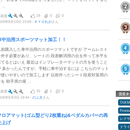
 ...
29
0
0
難易度
026年6月14日 23:09
ＫＹＯれが
さん
車中泊用スポーツマット加工！！
以前購入した車中泊用のスポーツマットですが アームレスト
を外す必要があり、シートの 段差解消用の台を作って水平を
保てるとはいえ 最近はインフレ―ターマットの方を使うこと
が 多かったんですが、手軽に車中泊するには こちらのマット
が使いやすいので加工します 以前作ったシート段差対策用の
を 助手席の座 ...
30
1
0
難易度
注目タ
026年6月3日 19:44
のぶ太
さん
TAK
Premi
フロアマット(ゴム型どり2枚重ね)&ペダルカバーの再
レク
仕上げ
ドラ