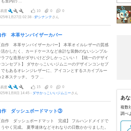
も室内の ...
10
0
0
難易度
025年1月27日 02:38
炉シナンテ
さん
自作 本革サンバイザーカバー
【自作 本革サンバイザーカバー】 本革オイルレザーの質感
を活かしたく、カードケースなど余計な装飾のないシンプル
でラフな造形がダサいけど少しかっこいい！ 【統一のデザイ
ンコンセプト】 ダサかっこいいジムニーのデザインコンセプ
トでもあるオレンジレザーに、アイコンとするスカイブルー
２本ステッチ。 ラフ ...
15
0
0
難易度
025年1月8日 14:45
ダサかっこいいジムニー
さん
あな
複数
自作 ダッシュボードマット③
調べ
【自作 ダッシュボードマット 完成】 フルハンドメイドで
ようやく完成。 夏季連休などそれなりの日数かかりました。