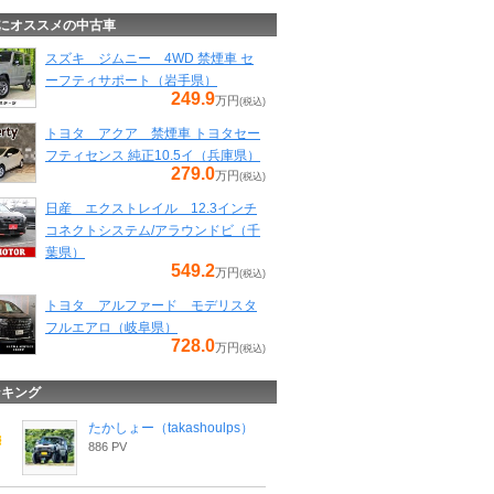
にオススメの中古車
スズキ ジムニー 4WD 禁煙車 セ
ーフティサポート（岩手県）
249.9
万円
(税込)
トヨタ アクア 禁煙車 トヨタセー
フティセンス 純正10.5イ（兵庫県）
279.0
万円
(税込)
日産 エクストレイル 12.3インチ
コネクトシステム/アラウンドビ（千
葉県）
549.2
万円
(税込)
トヨタ アルファード モデリスタ
フルエアロ（岐阜県）
728.0
万円
(税込)
ンキング
たかしょー（takashoulps）
886 PV