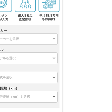
カー
ル
距離（km）