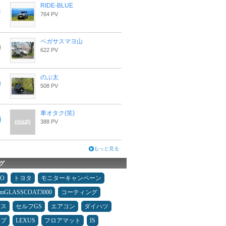
RIDE-BLUE
764 PV
ペガサスマヨ山
622 PV
のぶ太
508 PV
車オタク(笑)
388 PV
もっと見る
グ
MO
トヨタ
モニターキャンペーン
umGLASSCOAT3000
コーティング
サス
セルフGS
エアコン
ダイハツ
イブ
LEXUS
フロアマット
IS