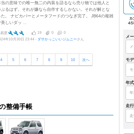
本当の意味での唯一無二の内装を語るなら売り物では他人と
かぶるはず。それが嫌なら自作するしかない。それが解とな
った。 ナビカバーとメータフードのつなぎ完了。 JB64の複雑
美しいダッ ...
19
0
0
難易度
メー
024年10月30日 23:44
ダサかっこいいジムニー
さん
モデ
4
5
6
7
8
9
10
次へ
年式
の整備手帳
走行