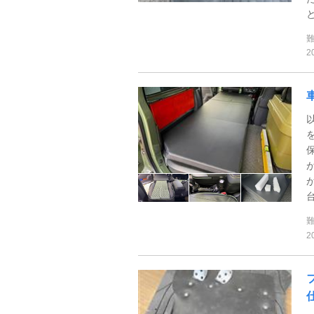
と
2
台
2