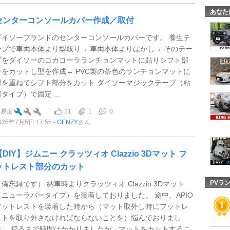
あなた
センターコンソールカバー作成／取付
ダイソーブランドのセンターコンソールカバーです。 養生テ
ープで車両本体より型取り→ 車両本体よりはがし→ そのテー
プをダイソーのコカコーラランチョンマットに貼りシフト部
分をカットし型を作成→ PVC製の茶色のランチョンマットに
型を重ねてシフト部分をカット ダイソーマジックテープ（粘
タイプ）で固定 ...
21
1
0
難易度
026年7月5日 17:55
GENZY
さん
【DIY】ジムニー クラッツィオ Clazzio 3Dマット フ
ットレスト部分のカット
PVラ
（備忘録です） 納車時よりクラッツィオ Clazzio 3Dマット
（ニューラバータイプ）を装着しておりました。 途中、APIO
フットレストを装着した時から（マット取外し時にフットレ
ストを取り外さなければならないことを）悩んでおりまし
た。 切るまで時間はかかりましたが、マットをカットするこ