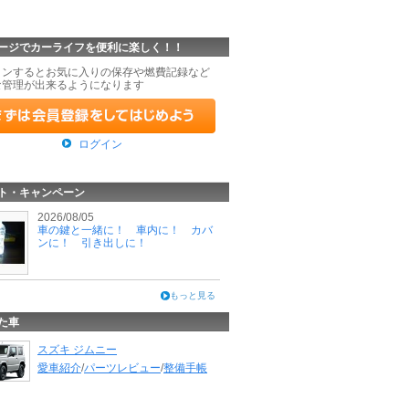
ージでカーライフを便利に楽しく！！
インするとお気に入りの保存や燃費記録など
な管理が出来るようになります
ログイン
ト・キャンペーン
2026/08/05
車の鍵と一緒に！ 車内に！ カバ
ンに！ 引き出しに！
もっと見る
た車
スズキ ジムニー
愛車紹介
/
パーツレビュー
/
整備手帳