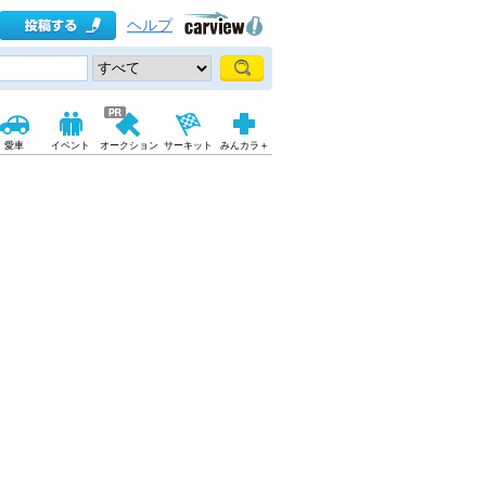
ヘルプ
愛車
イベント
オークション
サーキット
みんカラ＋