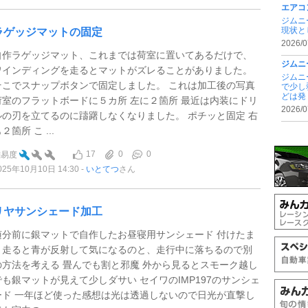
エアコ
ジムニ
現状と
ラゲッジマットの固定
2026/0
自作ラゲッジマット、これまでは荷室に置いてあるだけで、
ジムニ
ワインディングを走るとマットがズレることがありました。
ジムニ
そこでスナップボタンで固定しました。 これは加工後の写真
で少し
どは発 .
荷室のフラットボードに５カ所 左に２箇所 最近は内装にドリ
2026/0
ルの刃を立てるのに躊躇しなくなりました。 ポチッと固定 右
２箇所 こ ...
17
0
0
難易度
025年10月10日 14:30
いとてつ
さん
リヤサンシェード加工
随分前に銀マットで自作したお昼寝用サンシェード 付けたま
ま走ると青が反射して気になるのと、走行中に落ちるので別
の方法を考える 畳んでも割と邪魔 外から見るとスモーク越し
でも銀マットが見えて少しダサい セイワのIMP197のサンシェ
ード 一年ほど使った感想は光は透過しないので日光が直撃し