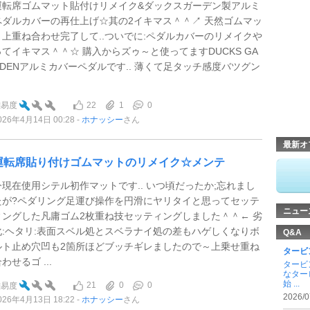
運転席ゴムマット貼付けリメイク&ダックスガーデン製アルミ
ペダルカバーの再仕上げ☆其の2イキマス＾＾↗ 天然ゴムマッ
ト上重ね合わせ完了して..ついでに:ペダルカバーのリメイクや
ってイキマス＾＾☆ 購入からズゥ～と使ってますDUCKS GA
RDENアルミカバーペダルです.. 薄くて足タッチ感度バツグン
.
22
1
0
難易度
026年4月14日 00:28
ホナッシー
さん
最新オ
運転席貼り付けゴムマットのリメイク☆メンテ
今現在使用シテル初作マットです.. いつ頃だったか;忘れまし
たが?ペダリング足運び操作を円滑にヤリタイと思ってセッテ
ニュー
ィングした凡庸ゴム2枚重ね技セッティングしました＾＾← 劣
化:ヘタリ:表面スベル処とスベラナイ処の差もハゲしくなりボ
Q&A
ルト止め穴凹も2箇所ほどブッチギレましたので～上乗せ重ね
タービ
わせるゴ ...
タービ
なター
始 ...
21
0
0
難易度
2026/0
026年4月13日 18:22
ホナッシー
さん