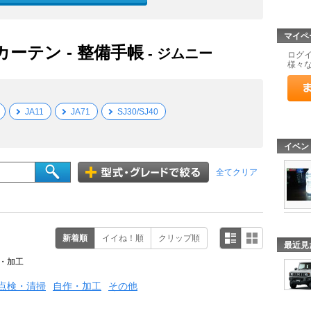
マイペ
カーテン - 整備手帳
- ジムニー
ログ
様々
JA11
JA71
SJ30/SJ40
イベン
全てクリア
新着順
イイね！順
クリップ順
最近見
・加工
点検・清掃
自作・加工
その他