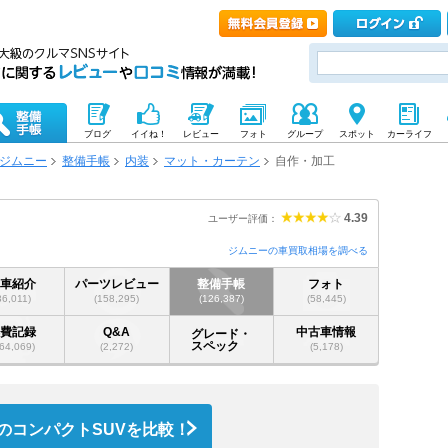
ブログ
イイね！
レビュー
フォト
グループ
スポット
カーライフ
ジムニー
整備手帳
内装
マット・カーテン
自作・加工
4.39
ユーザー評価：
ジムニーの車買取相場を調べる
愛車紹介
パーツレビュー
整備手帳
フォト
36,011)
(158,295)
(126,387)
(58,445)
燃費記録
Q&A
中古車情報
グレード・
スペック
64,069)
(2,272)
(5,178)
のコンパクトSUVを比較！