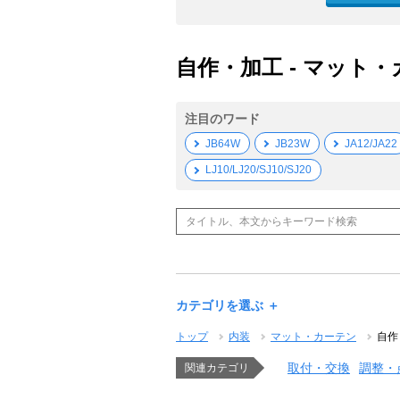
自作・加工 - マット・
注目のワード
JB64W
JB23W
JA12/JA22
LJ10/LJ20/SJ10/SJ20
カテゴリを選ぶ ＋
トップ
内装
マット・カーテン
自作
取付・交換
調整・
関連カテゴリ