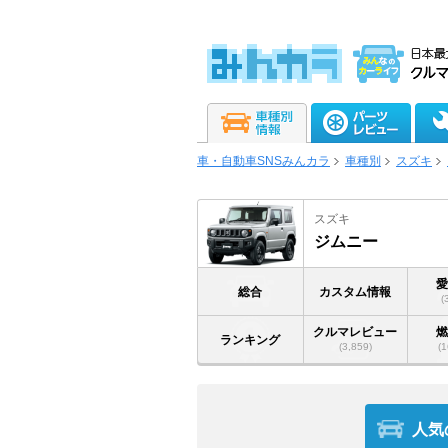
車・自動車SNSみんカラ
車種別
スズキ
スズキ
ジムニー
総合
カスタム情報
(
クルマレビュー
ランキング
(3,859)
(1
人気