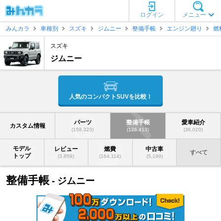
ログイン
メニュー
みんカラ
車種別
スズキ
ジムニー
整備手帳
エンジン廻り
燃
スズキ
ジムニー
人気のコンパクトSUVを比較！
パーツ
整備手帳
愛車紹介
カスタム情報
(158,323)
(126,413)
(36,020)
モデル
レビュー
燃費
中古車
すべて
トップ
(3,859)
(164,114)
(5,199)
整備手帳
- ジムニー