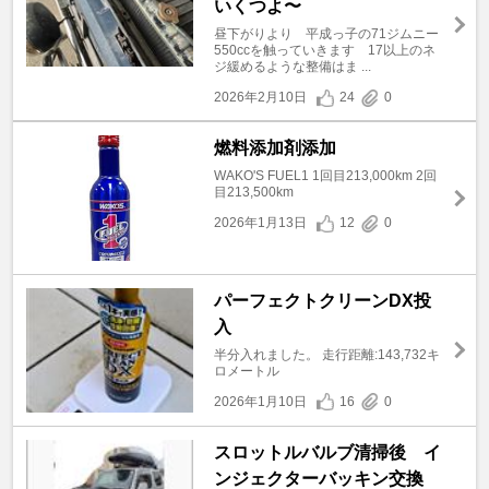
いくつよ〜
昼下がりより 平成っ子の71ジムニー
550ccを触っていきます 17以上のネ
ジ緩めるような整備はま ...
2026年2月10日
24
0
燃料添加剤添加
WAKO'S FUEL1 1回目213,000km 2回
目213,500km
2026年1月13日
12
0
パーフェクトクリーンDX投
入
半分入れました。 走行距離:143,732キ
ロメートル
2026年1月10日
16
0
スロットルバルブ清掃後 イ
ンジェクターバッキン交換