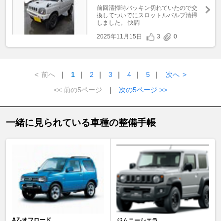
前回清掃時バッキン切れていたので交
換してついでにスロットルバルブ清掃
しました。 快調
2025年11月15日
3
0
<
前へ
｜
1
｜
2
｜
3
｜
4
｜
5
｜
次へ
>
<< 前の5ページ
｜
次の5ページ >>
一緒に見られている車種の整備手帳
AZ-オフロード
ジムニーシエラ