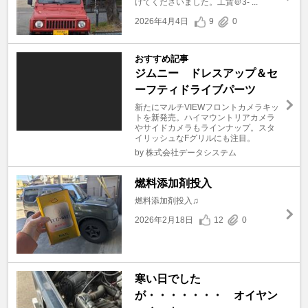
けてくださいました。工賃＠3- ...
2026年4月4日
9
0
おすすめ記事
ジムニー ドレスアップ＆セ
ーフティドライブパーツ
新たにマルチVIEWフロントカメラキッ
トを新発売。ハイマウントリアカメラ
やサイドカメラもラインナップ。スタ
イリッシュなFグリルにも注目。
by 株式会社データシステム
燃料添加剤投入
燃料添加剤投入♫
2026年2月18日
12
0
寒い日でした
が・・・・・・・ オイヤン