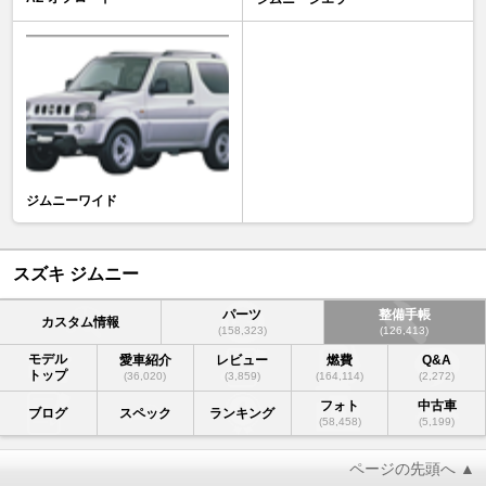
ジムニーワイド
スズキ ジムニー
パーツ
整備手帳
カスタム情報
(158,323)
(126,413)
モデル
愛車紹介
レビュー
燃費
Q&A
トップ
(36,020)
(3,859)
(164,114)
(2,272)
フォト
中古車
ブログ
スペック
ランキング
(58,458)
(5,199)
ページの先頭へ ▲