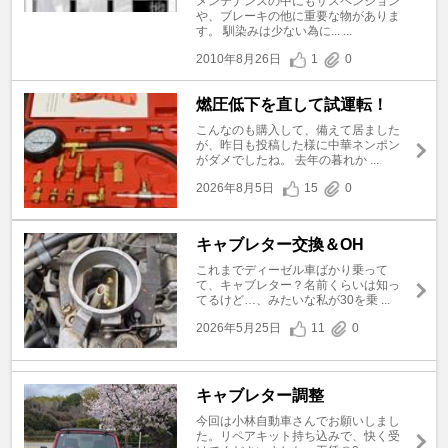
メンテナンスの中にもサスペンション
や、ブレーキの他に重要な物がありま
す。 馴染みは少ない為に... ...
2010年8月26日
1
0
燃圧低下を直して試運転！
こんなのも購入して、備えて居ました
が、昨日も投稿した様に中華ネンポン
がダメでしたね。 去年の暮れか ...
2026年8月5日
15
0
キャブレター交換＆OH
これまでディーゼル車ばかり乗って
て、キャブレター？名前くらいは知っ
てるけど…、みたいな私が30を乗 ...
2026年5月25日
11
0
キャブレター調整
今回は小林自動車さんでお願いしまし
た。リペアキット持ち込みで、快く受