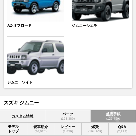
AZ-オフロード
ジムニーシエラ
ジムニーワイド
スズキ ジムニー
パーツ
整備手帳
カスタム情報
(158,380)
(126,459)
モデル
愛車紹介
レビュー
燃費
Q&A
トップ
(36,024)
(3,859)
(164,209)
(2,272)