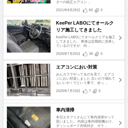
ターの純正エアコン ...
2021年8月26日
60
0
KeePer LABOにてオールク
リア施工してきました
KeePer LABOにてオールクリアを施工
してきました。 車体は定期的に洗車し
ているのですが、内 ...
2026年7月20日
38
0
エアコンにおい対策
みんカラでやってるのを見て、エアコ
ンにおい対策しました 古いので壊れて
もいいや！でという事で、余っ ...
2026年7月19日
7
0
車内清掃
本日エネフリさんにて車内清掃やって
貰いました。 内容は車内掃除機かけ、
ダッシュボード内張拭き、ガラ ...