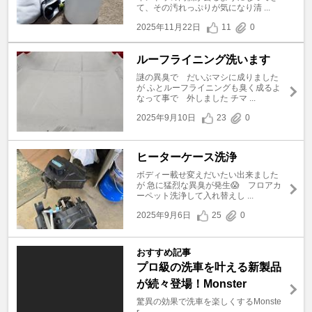
て、その汚れっぷりが気になり清 ...
2025年11月22日
11
0
ルーフライニング洗います
謎の異臭で だいぶマシに成りました
が ふとルーフライニングも臭く成るよ
なって事で 外しました チマ ...
2025年9月10日
23
0
ヒーターケース洗浄
ボディー載せ変えだいたい出来ました
が 急に猛烈な異臭が発生😱 フロアカ
ーペット洗浄して入れ替えし ...
2025年9月6日
25
0
おすすめ記事
プロ級の洗車を叶える新製品
が続々登場！Monster
驚異の効果で洗車を楽しくするMonste