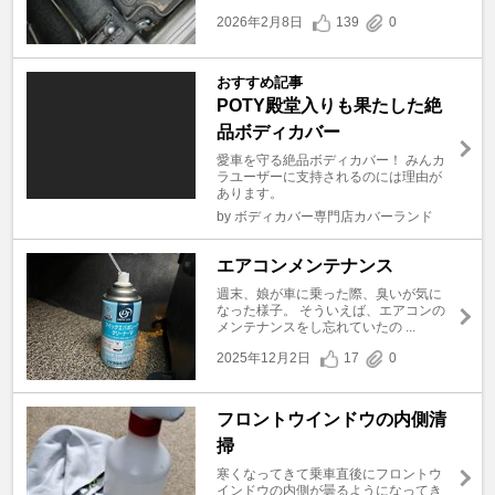
2026年2月8日
139
0
おすすめ記事
POTY殿堂入りも果たした絶
品ボディカバー
愛車を守る絶品ボディカバー！ みんカ
ラユーザーに支持されるのには理由が
あります。
by ボディカバー専門店カバーランド
エアコンメンテナンス
週末、娘が車に乗った際、臭いが気に
なった様子。 そういえば、エアコンの
メンテナンスをし忘れていたの ...
2025年12月2日
17
0
フロントウインドウの内側清
掃
寒くなってきて乗車直後にフロントウ
インドウの内側が曇るようになってき