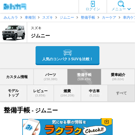
ログイン
メニュー
みんカラ
車種別
スズキ
ジムニー
整備手帳
カーケア
車内ケ
スズキ
ジムニー
人気のコンパクトSUVを比較！
パーツ
整備手帳
愛車紹介
カスタム情報
(158,380)
(126,459)
(36,024)
モデル
レビュー
燃費
中古車
すべて
トップ
(3,859)
(164,209)
(5,211)
整備手帳
- ジムニー