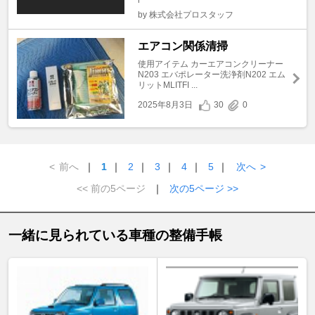
r
by 株式会社プロスタッフ
エアコン関係清掃
使用アイテム カーエアコンクリーナー
N203 エバポレーター洗浄剤N202 エム
リットMLITFI ...
2025年8月3日
30
0
<
前へ
｜
1
｜
2
｜
3
｜
4
｜
5
｜
次へ
>
<< 前の5ページ
｜
次の5ページ >>
一緒に見られている車種の整備手帳