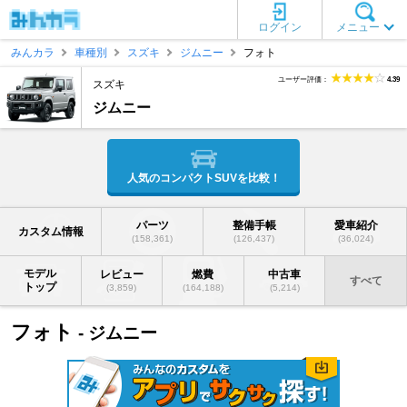
ログイン
メニュー
みんカラ
車種別
スズキ
ジムニー
フォト
ユーザー評価：
4.39
スズキ
ジムニー
人気のコンパクトSUVを比較！
パーツ
整備手帳
愛車紹介
カスタム情報
(158,361)
(126,437)
(36,024)
モデル
レビュー
燃費
中古車
すべて
トップ
(3,859)
(164,188)
(5,214)
フォト
- ジムニー