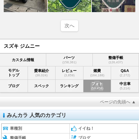
次へ
スズキ ジムニー
パーツ
整備手帳
カスタム情報
(158,361)
(126,437)
モデル
愛車紹介
レビュー
燃費
Q&A
トップ
(36,024)
(3,859)
(164,188)
(2,272)
フォト
中古車
ブログ
スペック
ランキング
(58,458)
(5,214)
ページの先頭へ ▲
みんカラ 人気のカテゴリ
車種別
イイね！
整備手帳
ブログ