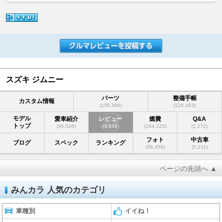
スズキ ジムニー
パーツ
整備手帳
カスタム情報
(158,386)
(126,463)
モデル
愛車紹介
レビュー
燃費
Q&A
トップ
(36,026)
(3,859)
(164,225)
(2,272)
フォト
中古車
ブログ
スペック
ランキング
(58,459)
(5,211)
ページの先頭へ ▲
みんカラ 人気のカテゴリ
車種別
イイね！