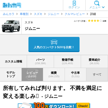
ログイン
メニュー
みんカラ
車種別
スズキ
ジムニー
クルマレビュー
詳細
ユーザー評価：
4.39
スズキ
ジムニー
人気のコンパクトSUVを比較！
パーツ
整備手帳
愛車紹介
カスタム情報
(158,386)
(126,463)
(36,026)
モデル
レビュー
燃費
中古車
すべて
トップ
(3,859)
(164,225)
(5,211)
所有してみれば判ります。 不満を満足に
変える楽しみ
- ジムニー