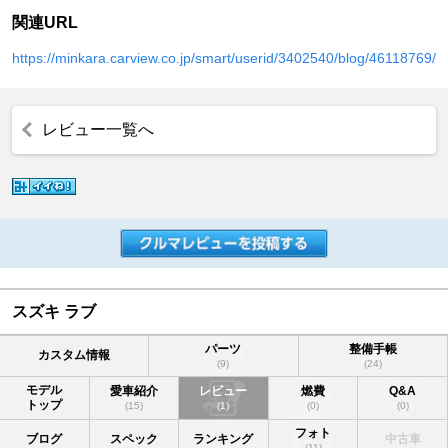
関連URL
https://minkara.carview.co.jp/smart/userid/3402540/blog/46118769/
レビュー一覧へ
スズキ ラブ
パーツ
整備手帳
カスタム情報
(9)
(24)
モデル
愛車紹介
レビュー
燃費
Q&A
トップ
(15)
(1)
(0)
(0)
フォト
ブログ
スペック
ランキング
中古車
(11)