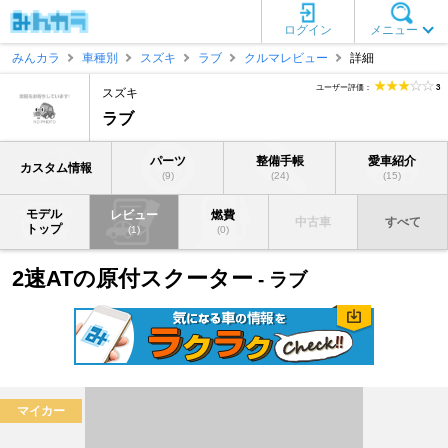
ログイン
メニュー
みんカラ
車種別
スズキ
ラブ
クルマレビュー
詳細
ユーザー評価：
3
スズキ
ラブ
パーツ
整備手帳
愛車紹介
カスタム情報
(9)
(24)
(15)
モデル
レビュー
燃費
中古車
すべて
トップ
(1)
(0)
2速ATの原付スクーター
- ラブ
マイカー