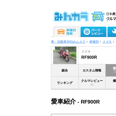
車・自動車SNSみんカラ
車種別
スズキ
スズキ
RF900R
総合
カスタム情報
クルマレビュー
ランキング
(5)
愛車紹介
- RF900R