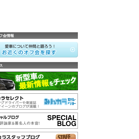
フ会情報
ス