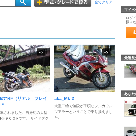
全てクリア
マイペ
ログ
様々
5
5
+
+
最近見
あなた
Nの"RF（リアル フレイ
aka_Mk-2
）"
大型二輪で値段が手頃なフルカウル
ツアラーということで乗り換えまし
車されました、自身初の大型
た。 ...
RF９００Rです。 サイドダク