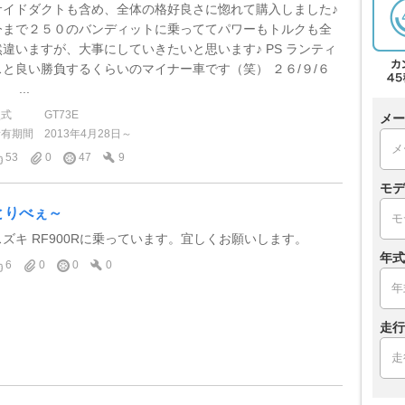
サイドダクトも含め、全体の格好良さに惚れて購入しました♪
今まで２５０のバンディットに乗っててパワーもトルクも全
然違いますが、大事にしていきたいと思います♪ PS ランティ
スと良い勝負するくらいのマイナー車です（笑） ２６/９/６
...
型式
GT73E
メー
所有期間
2013年4月28日～
53
0
47
9
モデ
とりべぇ～
スズキ RF900Rに乗っています。宜しくお願いします。
年式
6
0
0
0
走行