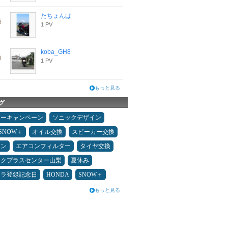
たちょんぱ
1 PV
koba_GH8
1 PV
もっと見る
グ
ターキャンペーン
ソニックデザイン
ESNOW＋
オイル交換
スピーカー交換
メン
エアコンフィルター
タイヤ交換
ックプラスセンター山梨
夏休み
カラ登録記念日
HONDA
SNOW＋
もっと見る