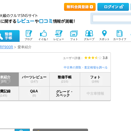
ブログ
イイね！
レビュー
フォト
グループ
スポット
カーライフ
RF900R
愛車紹介
3.8
ユーザー評価：
中古車の買取・査定相場を調べる
愛車紹介
パーツレビュー
整備手帳
フォト
(37)
(147)
(210)
(169)
燃費記録
Q&A
グレード・
中古車情報
スペック
(145)
(0)