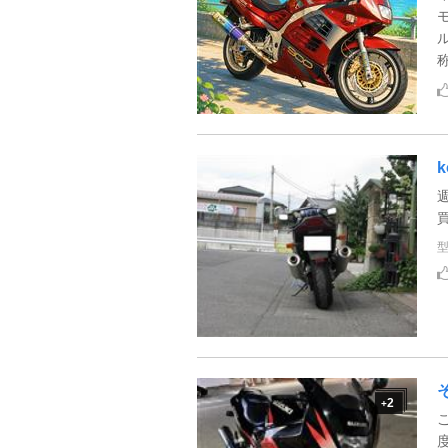
k
2
+