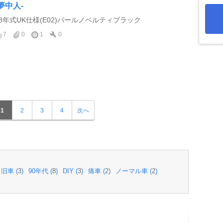
-夢中人-
98年式UK仕様(E02)パールノベルティブラック
7
0
1
0
1
2
3
4
次へ
旧車 (
3
)
90年代 (
8
)
DIY (
3
)
痛車 (
2
)
ノーマル車 (
2
)