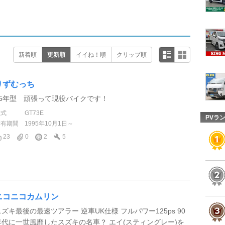
新着順
更新順
イイね！順
クリップ順
りずむっち
95年型 頑張って現役バイクです！
型式
GT73E
PVラ
所有期間
1995年10月1日～
23
0
2
5
ニコニコカムリン
スズキ最後の最速ツアラー 逆車UK仕様 フルパワー125ps 90
年代に一世風靡したスズキの名車？ エイ(スティングレー)を