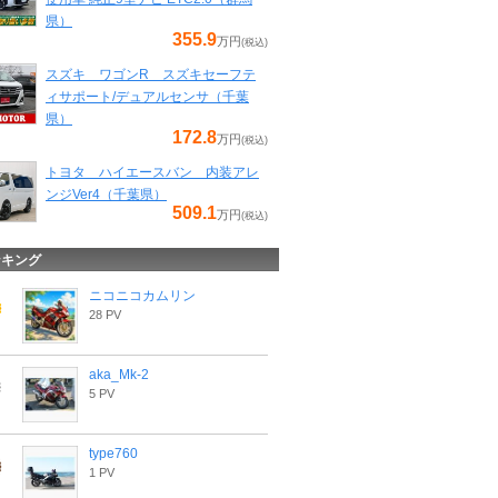
県）
355.9
万円
(税込)
スズキ ワゴンR スズキセーフテ
ィサポート/デュアルセンサ（千葉
県）
172.8
万円
(税込)
トヨタ ハイエースバン 内装アレ
ンジVer4（千葉県）
509.1
万円
(税込)
ンキング
ニコニコカムリン
28 PV
aka_Mk-2
5 PV
type760
1 PV