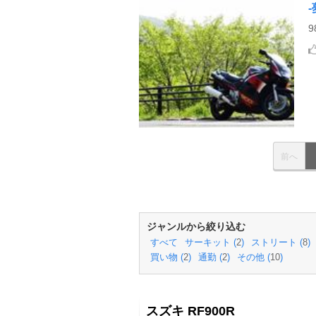
前へ
ジャンルから絞り込む
すべて
サーキット (
2
)
ストリート (
8
)
買い物 (
2
)
通勤 (
2
)
その他 (
10
)
スズキ RF900R