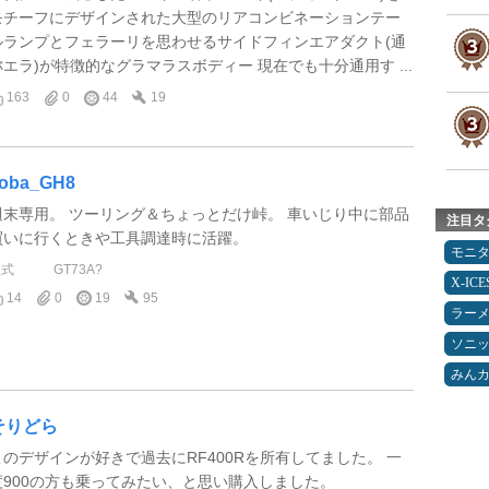
モチーフにデザインされた大型のリアコンビネーションテー
ルランプとフェラーリを思わせるサイドフィンエアダクト(通
称エラ)が特徴的なグラマラスボディー 現在でも十分通用す ...
163
0
44
19
oba_GH8
週末専用。 ツーリング＆ちょっとだけ峠。 車いじり中に部品
注目タ
買いに行くときや工具調達時に活躍。
モニ
型式
GT73A?
X-IC
14
0
19
95
ラー
ソニ
みん
そりどら
このデザインが好きで過去にRF400Rを所有してました。 一
度900の方も乗ってみたい、と思い購入しました。