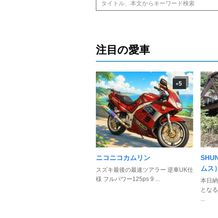
注目の愛車
5
+
ニコニコカムリン
SHU
ムス
スズキ最後の最速ツアラー 逆車UK仕
様 フルパワー125ps 9 ...
本日納
となる
...