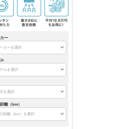
カー
ル
距離（km）