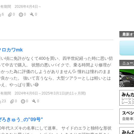
所有期間
2026年4月4日～
6
0
0
0
最新オ
クロカワmk
若い頃に免許がなくて400を買い、四半世紀経った時に思い切
ニュー
って中古で購入。 状態の悪いバイクで、乗る時間より修理が
多かった為に評価のしようがありません💦 憧れは憧れのまま
で良かった。 強いて言うなら、大型ツアラーとしは軽いとは
いえ、やっぱり重い😅
所有期間
2024年4月6日～2025年3月1日(約11ヶ月間)
23
0
0
0
ぜろきゅう_の"09号"
90年代スズキの名車にして迷車。 サイドのエラと独特な形状