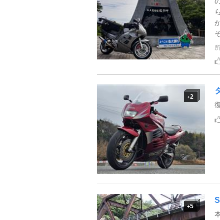
2
+
復
5
+