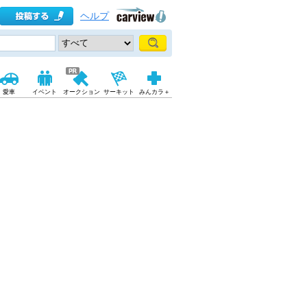
ヘルプ
愛車
イベント
オークション
サーキット
みんカラ＋