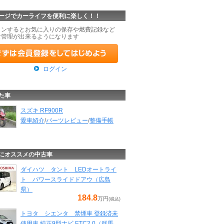
ージでカーライフを便利に楽しく！！
インするとお気に入りの保存や燃費記録など
な管理が出来るようになります
ログイン
た車
スズキ RF900R
愛車紹介
/
パーツレビュー
/
整備手帳
にオススメの中古車
ダイハツ タント LEDオートライ
ト パワースライドドアウ（広島
県）
184.8
万円
(税込)
トヨタ シエンタ 禁煙車 登録済未
使用車 純正9型ナビ ETC2.0（群馬