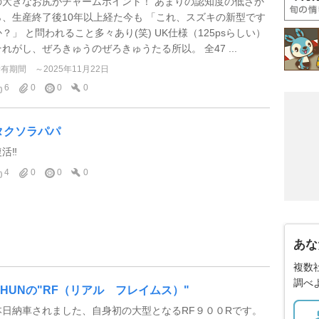
の大きなお尻がチャームポイント！ あまりの認知度の低さか
ら、生産終了後10年以上経た今も 「これ、スズキの新型です
か？」 と問われること多々あり(笑) UK仕様（125psらしい）
それがし、ぜろきゅうのぜろきゅうたる所以。 全47 ...
所有期間
～2025年11月22日
6
0
0
0
タクソラパパ
活‼️
4
0
0
0
あな
複数
調べ
SHUNの"RF（リアル フレイムス）"
本日納車されました、自身初の大型となるRF９００Rです。