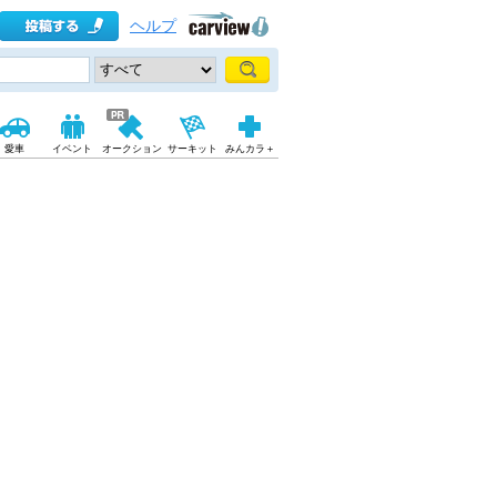
ヘルプ
愛車
イベント
オークション
サーキット
みんカラ＋