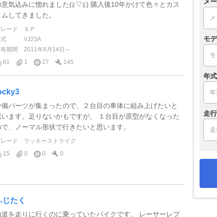
メー
の意気込みに惚れました(≧▽≦) 購入後10年かけて色々とカス
タムしてきました。
グレード
ＳＰ
モデ
型式
VJ23A
所有期間
2011年8月14日～
61
1
27
145
年式
ocky3
予備パーツが集まったので、２台目の車体に組み上げたいと
走行
思います。足りないかもですが。 １台目が原型がなくなった
ので、ノーマル形状で行きたいと思います。
グレード
ラッキーストライク
15
0
0
0
ふじたく
山道を走りに行くのに乗っていたバイクです。 レーサーレプ