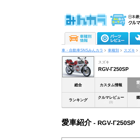
車・自動車SNSみんカラ
車種別
スズキ
スズキ
RGV-Γ250SP
総合
カスタム情報
クルマレビュー
ランキング
(3)
愛車紹介
- RGV-Γ250SP