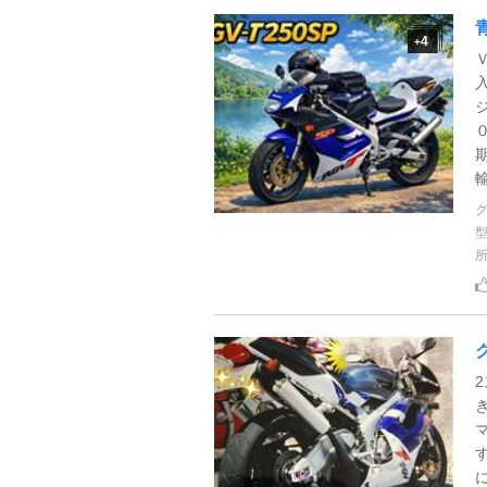
4
+
輸