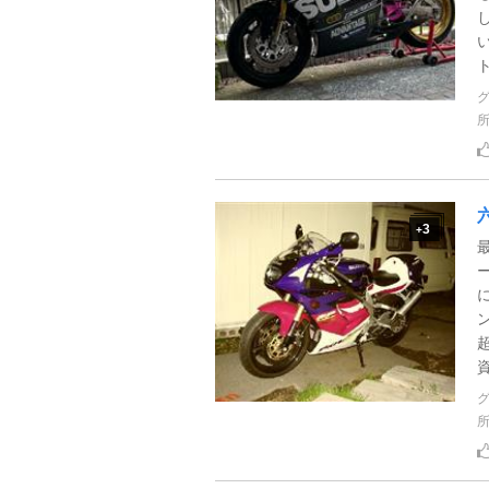
ト
六
3
+
資