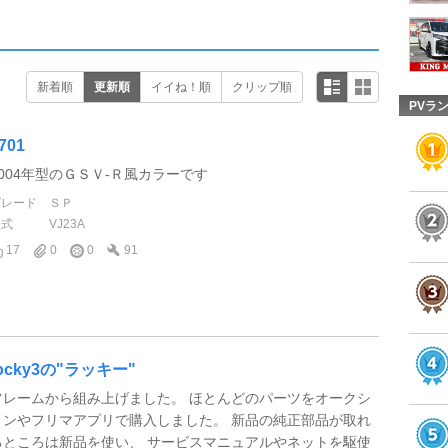
新着順
更新順
イイね！順
クリップ順
PVラ
701
2004年型のＧＳＶ-Ｒ風カラーです
グレード
ＳＰ
型式
VJ23A
17
0
0
91
tocky3の"ラッキー"
フレームから組み上げました。 ほとんどのパーツをオークシ
ョンやフリマアプリで購入しました。 新品の純正部品が取れ
るところは新品を使い、 サービスマニュアルやネットを駆使