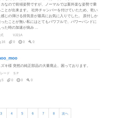
リカなので前傾姿勢ですが、ノーマルでは案外楽な姿勢で乗
ることが出来ます。 社外チャンバーを付けていたため、乾い
た感じの弾ける排気音が最高にお気に入りでした。 原付しか
乗ったことが無い私にはとてもパワフルで、パワーバンドに
入った時の加速が病み ...
型式
VJ21A
16
0
0
0
oo_moo
スズキ様 突然の純正部品の大量廃止、困っております。
グレード
ＳＰ
5
0
0
0
3
4
5
6
7
8
次へ