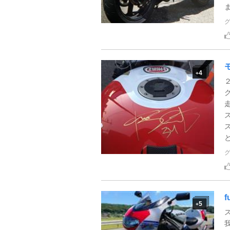
ま
4
+
と
f
5
+