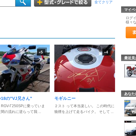
全てクリア
マイペ
ログ
様々
5
4
+
+
最近見
あなた
ky18の"VJ兄さん"
モギルニー
 RGV-Γ250SPに乗っていま
２スト って本当楽しい。 この時代に
世間の流れに逆らって我 ...
狼煙を上げて走るバイク。 そして ...