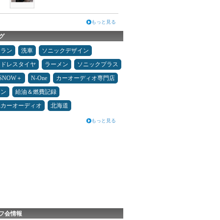
もっと見る
グ
ュラン
洗車
ソニックデザイン
ッドレスタイヤ
ラーメン
ソニックプラス
ESNOW＋
N-One
カーオーディオ専門店
コン
給油＆燃費記録
県カーオーディオ
北海道
もっと見る
フ会情報