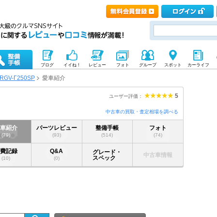
ブログ
イイね！
レビュー
フォト
グループ
スポット
カーライフ
RGV-Γ250SP
愛車紹介
5
ユーザー評価：
中古車の買取・査定相場を調べる
愛車紹介
パーツレビュー
整備手帳
フォト
(79)
(93)
(514)
(74)
燃費記録
Q&A
グレード・
中古車情報
スペック
(10)
(0)