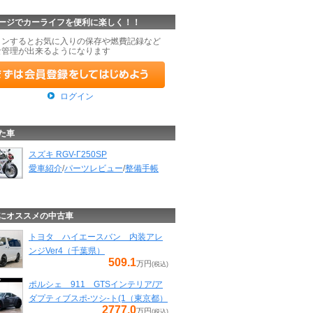
ージでカーライフを便利に楽しく！！
インするとお気に入りの保存や燃費記録など
な管理が出来るようになります
ログイン
た車
スズキ RGV-Γ250SP
愛車紹介
/
パーツレビュー
/
整備手帳
にオススメの中古車
トヨタ ハイエースバン 内装アレ
ンジVer4（千葉県）
509.1
万円
(税込)
ポルシェ 911 GTSインテリア/ア
ダプティブスポ-ツシ-ト(1（東京都）
2777.0
万円
(税込)