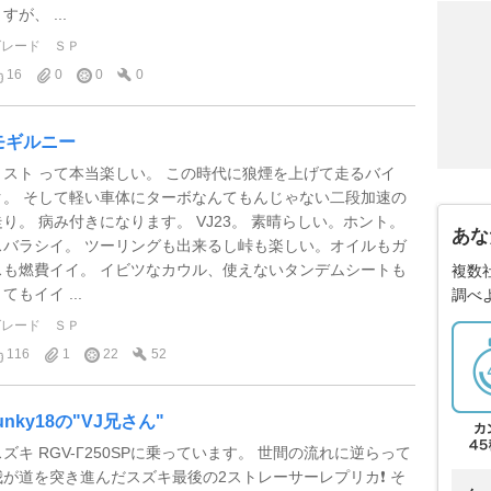
すが、 ...
グレード
ＳＰ
16
0
0
0
モギルニー
２スト って本当楽しい。 この時代に狼煙を上げて走るバイ
ク。 そして軽い車体にターボなんてもんじゃない二段加速の
走り。 病み付きになります。 VJ23。 素晴らしい。ホント。
あな
スバラシイ。 ツーリングも出来るし峠も楽しい。オイルもガ
スも燃費イイ。 イビツなカウル、使えないタンデムシートも
複数
てもイイ ...
調べ
グレード
ＳＰ
116
1
22
52
unky18の"VJ兄さん"
スズキ RGV-Γ250SPに乗っています。 世間の流れに逆らって
我が道を突き進んだスズキ最後の2ストレーサーレプリカ❗ そ