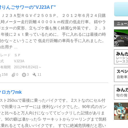
青りんごサワーの"VJ23A Γ"
ＶＪ２３Ａ型ＲＧＶ-Γ２５０ＳＰ。 ２０１２年６月２４日購
入時メーター走行距離４０００ｋｍ程度の低走行車。 錆やラ
ニュー
ジエターの変形、立ちゴケ傷も無く綺麗な外装です。 ２，３
０年後に２ｓｔ乗っているために、 手に入れるには最後の時
期かな～ということで 低走行距離の車両を手に入れました。
出用チ ...
グレード
ＳＰ
型式
VJ23A
所有期間
2012年6月24日～
158
0
3
11
クロカワmk
2スト250ccで最後に乗ったバイクです。 2ストなのにセル付
きで街乗りユーザーには 便利なバイクでした。90年式のガン
マと比べると万人向けになっててビックリした記憶がありま
す。90の癖は凄かった💦 サーキットからツーリングまで気軽
に乗れるとても良いバイクです。 すでに絶滅危惧種だと思い