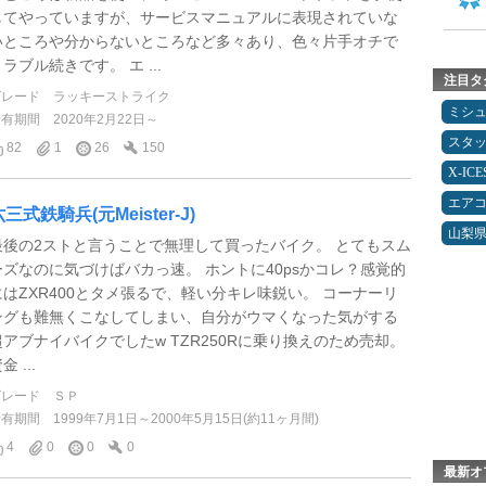
してやっていますが、サービスマニュアルに表現されていな
いところや分からないところなど多々あり、色々片手オチで
ラブル続きです。 エ ...
注目タ
グレード
ラッキーストライク
ミシ
所有期間
2020年2月22日～
スタ
82
1
26
150
X-IC
エア
三式鉄騎兵(元Meister-J)
山梨
最後の2ストと言うことで無理して買ったバイク。 とてもスム
ーズなのに気づけばバカっ速。 ホントに40psかコレ？感覚的
にはZXR400とタメ張るで、軽い分キレ味鋭い。 コーナーリ
ングも難無くこなしてしまい、自分がウマくなった気がする
超アブナイバイクでしたw TZR250Rに乗り換えのため売却。
金 ...
グレード
ＳＰ
所有期間
1999年7月1日～2000年5月15日(約11ヶ月間)
4
0
0
0
最新オ