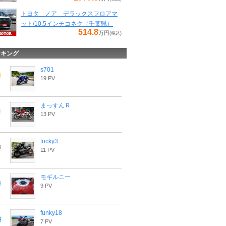
トヨタ ノア デラックスフロアマ
ット/10.5インチコネク（千葉県）
514.8
万円
(税込)
ンキング
s701
19 PV
まっすんＲ
13 PV
tocky3
11 PV
モギルニー
9 PV
funky18
7 PV