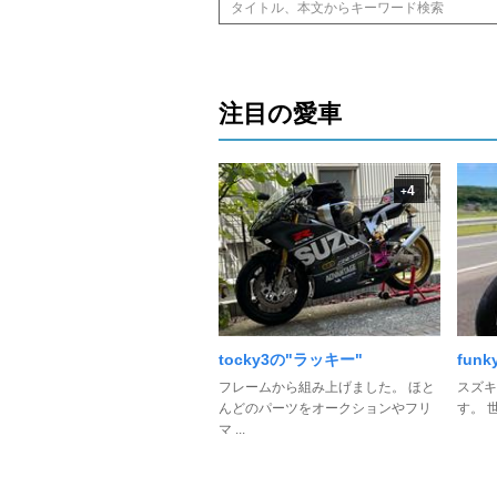
注目の愛車
4
+
tocky3の"ラッキー"
fun
フレームから組み上げました。 ほと
スズキ
んどのパーツをオークションやフリ
す。 
マ ...