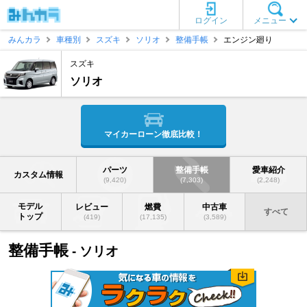
ログイン
メニュー
みんカラ
車種別
スズキ
ソリオ
整備手帳
エンジン廻り
スズキ
ソリオ
マイカーローン徹底比較！
パーツ
整備手帳
愛車紹介
カスタム情報
(9,420)
(7,303)
(2,248)
モデル
レビュー
燃費
中古車
すべて
トップ
(419)
(17,135)
(3,589)
整備手帳
- ソリオ