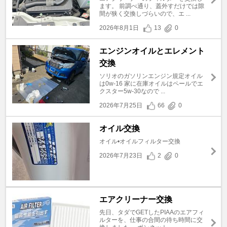
ます。 前調べ通り、蓋外すだけでは隙
間が狭く交換しづらいので、エ ...
2026年8月1日
13
0
エンジンオイルとエレメント
交換
ソリオのガソリンエンジン規定オイル
は0w-16 家に在庫オイルはペールでエ
クスター5w-30なので ...
2026年7月25日
66
0
オイル交換
オイル•オイルフィルター交換
2026年7月23日
2
0
エアクリーナー交換
先日、タダでGETしたPIAAのエアフィ
ルターを、仕事の合間の待ち時間に交