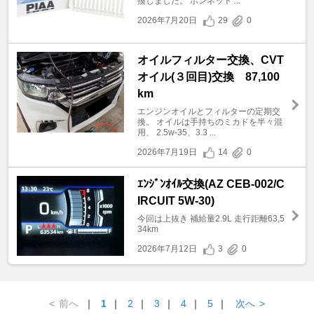
換しました。 ボンネット ...
2026年7月20日
29
0
オイルフィルター交換、CVT
オイル(３回目)交換 87,100
km
エンジンオイルとフィルターの定期交
換。 オイルは手持ちのミカドを半々混
用、 2.5w-35、3.3 ...
2026年7月19日
14
0
ｴﾝｼﾞﾝｵｲﾙ交換(AZ CEB-002/C
IRCUIT 5W-30)
今回は上抜き 補給量2.9L 走行距離63,5
34km
2026年7月12日
3
0
<
前へ
｜
1
｜
2
｜
3
｜
4
｜
5
｜
次へ
>