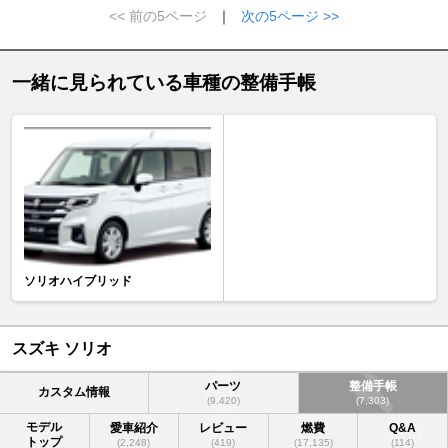
<< 前の5ページ
｜
次の5ページ >>
一緒に見られている車種の整備手帳
ソリオハイブリッド
スズキ ソリオ
パーツ
整備手帳
カスタム情報
(9,420)
(7,303)
モデル
愛車紹介
レビュー
燃費
Q&A
トップ
(2,248)
(419)
(17,135)
(114)