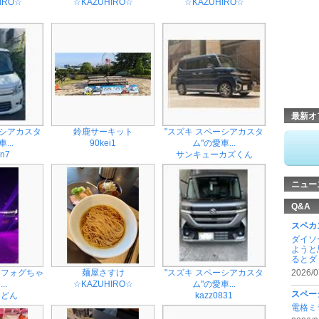
IRO☆
☆KAZUHIRO☆
☆KAZUHIRO☆
最新オ
ーシアカスタ
鈴鹿サーキット
"スズキ スペーシアカスタ
...
90kei1
ム"の愛車...
on7
サンキューカズくん
ニュー
Q&A
スペカ
ダイソ
ようと
るとダ .
クフォグちゃ
麺屋さすけ
"スズキ スペーシアカスタ
2026/0
...
☆KAZUHIRO☆
ム"の愛車...
スペー
りどん
kazz0831
電格ミ