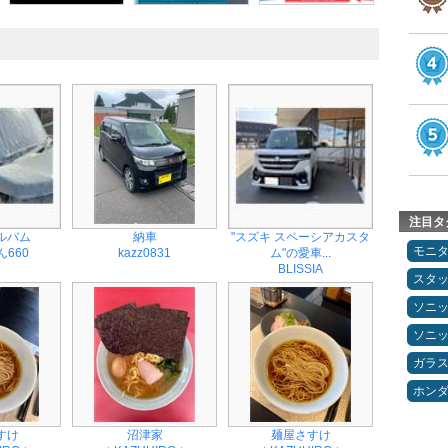
注目タ
ルバム
納車
"スズキ スペーシアカスタ
モニ
660
kazz0831
ム"の愛車...
BLISSIA
スタ
ソニ
ソニ
ガラ
ホン
すけ
沼津家
麺屋さすけ