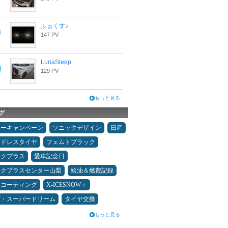
ふぉくす♪
147 PV
LunaSleep
129 PV
もっと見る
グ
ターキャンペーン
ソニックデザイン
日産
ッドレスタイヤ
フェムトブラック
ックプラス
愛車記念日
ックプラスセンター山梨
給油＆燃費記録
スコーティング
X-ICESNOW＋
ダ・スーパードリーム
タイヤ交換
もっと見る