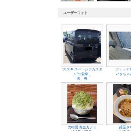
ユーザーフォト
"スズキ スペーシアカスタ
フォトア
ム"の愛車...
いさちゃん
喪 野
大村園 青空カフェ
麺屋さ