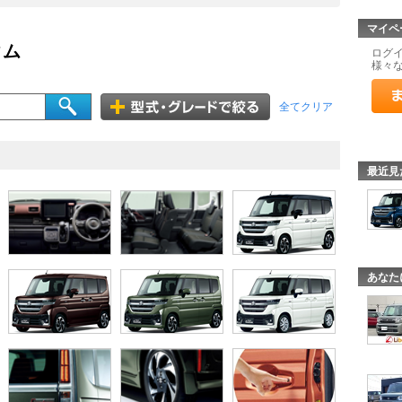
マイペ
タム
ログ
様々
全てクリア
最近見
あなた