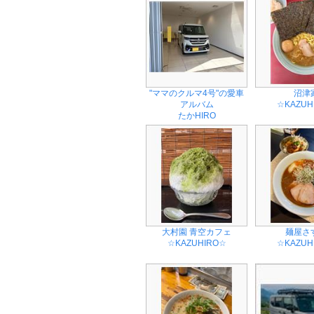
"ママのクルマ4号"の愛車
沼津
アルバム
☆KAZUH
たかHIRO
大村園 青空カフェ
麺屋さ
☆KAZUHIRO☆
☆KAZUH