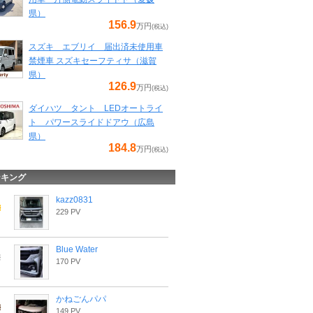
県）
156.9
万円
(税込)
スズキ エブリイ 届出済未使用車
禁煙車 スズキセーフティサ（滋賀
県）
126.9
万円
(税込)
ダイハツ タント LEDオートライ
ト パワースライドドアウ（広島
県）
184.8
万円
(税込)
ンキング
kazz0831
229 PV
Blue Water
170 PV
かねごんパパ
149 PV