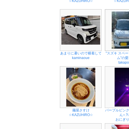
☆KAZUHIRO☆
☆KAZUH
あまりに暑いので横着して
"スズキ スペ
kaminaoue
ム"の愛車
takap
麺屋さすけ
パープルピン
☆KAZUHIRO☆
ん⋆.𐙚 
おにぎ