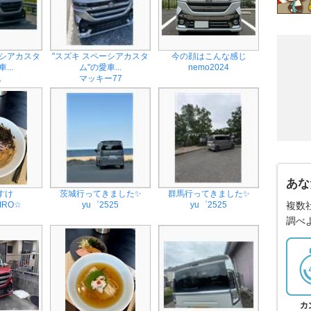
ーシアカスタ
"スズキ スペーシアカスタ
今の顔はこんな感じ
...
ム"の愛車...
nemo2024
桃
マッキー77
あな
すけ
茨城行ってきました✨
群馬行ってきました✨
IRO☆
yu゜2525
yu゜2525
複数
調べ