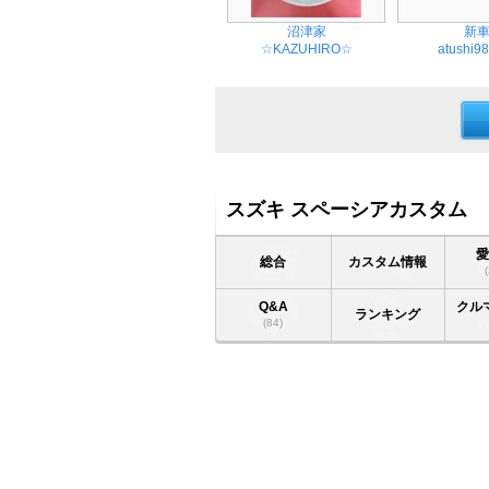
沼津家
新
☆KAZUHIRO☆
atushi9
スズキ スペーシアカスタム
総合
カスタム情報
Q&A
クル
ランキング
(84)