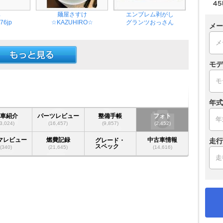
車
麺屋さすけ
エンブレム剥がし
876jp
☆KAZUHIRO☆
グランツおっさん
メー
モデ
年式
愛車紹介
パーツレビュー
整備手帳
フォト
(3,024)
(16,457)
(9,857)
(2,452)
マレビュー
燃費記録
中古車情報
走行
グレード・
スペック
(340)
(21,645)
(14,616)