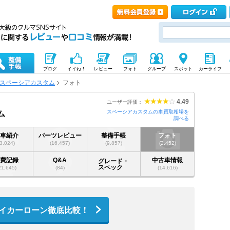
ブログ
イイね！
レビュー
フォト
グループ
スポット
カーライフ
スペーシアカスタム
フォト
4.49
ユーザー評価：
スペーシアカスタムの車買取相場を
ム
調べる
愛車紹介
パーツレビュー
整備手帳
フォト
(3,024)
(16,457)
(9,857)
(2,452)
燃費記録
Q&A
中古車情報
グレード・
スペック
21,645)
(84)
(14,616)
イカーローン徹底比較！