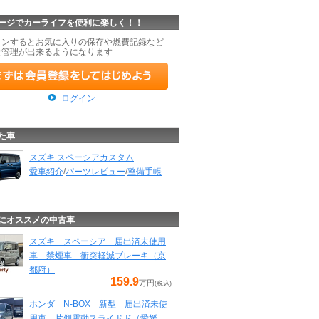
ージでカーライフを便利に楽しく！！
インするとお気に入りの保存や燃費記録など
な管理が出来るようになります
ログイン
た車
スズキ スペーシアカスタム
愛車紹介
/
パーツレビュー
/
整備手帳
にオススメの中古車
スズキ スペーシア 届出済未使用
車 禁煙車 衝突軽減ブレーキ（京
都府）
159.9
万円
(税込)
ホンダ N-BOX 新型 届出済未使
用車 片側電動スライドド（愛媛