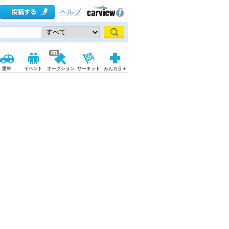
ヘルプ
愛車
イベント
オークション
サーキット
みんカラ＋