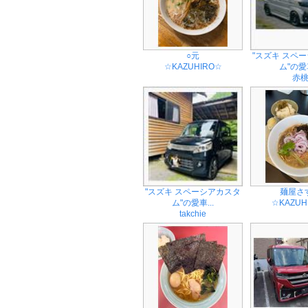
○元
"スズキ スペ
☆KAZUHIRO☆
ム"の愛車
赤
"スズキ スペーシアカスタ
麺屋さ
ム"の愛車...
☆KAZUH
takchie