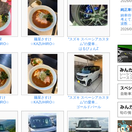
2026/0
純正単
納車待
考えて
波数 ...
2026/0
家
麺屋さすけ
"スズキ スペーシアカスタ
IRO☆
☆KAZUHIRO☆
ム"の愛車...
はるぴょんZ
すけ
麺屋さすけ
"スズキ スペーシアカスタ
IRO☆
☆KAZUHIRO☆
ム"の愛車...
ゴールドパール