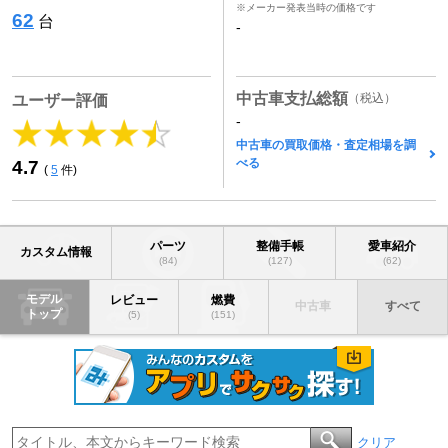
※メーカー発表当時の価格です
62
台
-
中古車支払総額
（税込）
ユーザー評価
-
中古車の買取価格・査定相場を調
べる
4.7
(
5
件)
パーツ
整備手帳
愛車紹介
カスタム情報
(84)
(127)
(62)
モデル
レビュー
燃費
中古車
すべて
トップ
(5)
(151)
クリア