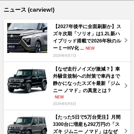
ニュース (carview!)
【2027年後半に全面刷新か】ス
ズキ次期「ソリオ」は1.2L新ハ
イブリッド搭載で2026年秋のル
ーミーHV化 ...
NEW
2026年8月7日
【なぜ走行ノイズが激減？】車
外騒音規制への対策で車内まで
静かになったスズキ最新「ジム
ニー ノマド」の真意とは？
NEW
2026年8月6日
【たった5日で5万台受注】月間
3300台に増産も292万円の「ス
ズキ ジムニー ノマド」はなぜ