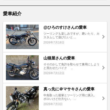
愛車紹介
@ひろのすけさんの愛車
ツーリングも楽しみですが、磨いたり、カ
スタムして遊びたいと ...
2026年7月18日
山猫屋さんの愛車
そそのかして免許を取らせて兼用にしよう
と買わせたバイク ...
2026年7月12日
真っ先に＠マサキさんの愛車
中免取った後輩とツーリング用に購入。
ボロいけど仕方ない。 ...
2026年7月3日