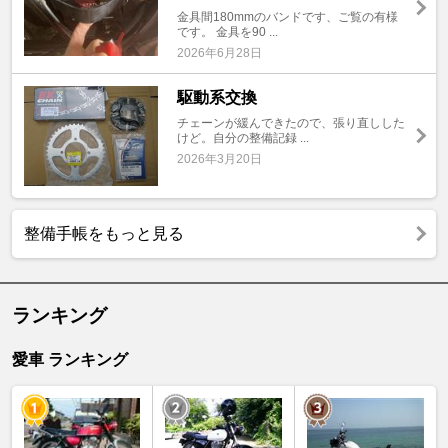
金具間180mmのバンドです、ご覧の有様
です。 金具を90 ...
2026年6月28日
駆動系交換
チェーンが緩んできたので、張り直しした
けど。自分の整備記録 ...
2026年3月20日
整備手帳をもっと見る
ランキング
愛車 ランキング