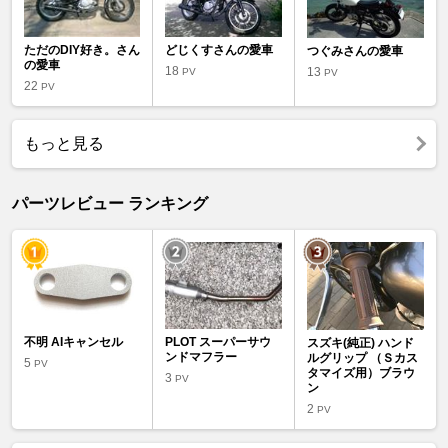
ただのDIY好き。さん
どじくすさんの愛車
つぐみさんの愛車
の愛車
18
13
PV
PV
22
PV
もっと見る
パーツレビュー ランキング
不明 AIキャンセル
PLOT スーパーサウ
スズキ(純正) ハンド
ンドマフラー
ルグリップ （Ｓカス
5
PV
タマイズ用）ブラウ
3
PV
ン
2
PV