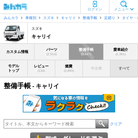
ログイン
メニュー
みんカラ
車種別
スズキ
キャリイ
整備手帳
足廻り
タイヤ・
スズキ
キャリイ
パーツ
整備手帳
愛車紹介
カスタム情報
(2,514)
(3,447)
(1,361)
モデル
レビュー
燃費
中古車
すべて
トップ
(134)
(3,865)
整備手帳
- キャリイ
クリア