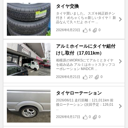
タイヤ交換
タイヤ買いました。 スズキ純正鉄チン
付き！ めちゃくちゃ新しいタイヤ！ 新
品なんて久々だよ ホイー ...
2026年6月23日
6
0
アルミホイールにタイヤ組付
けし取付（17,011km）
相模原のWORKSにてアルミとタイヤ
を組み込み アルミはホットスタッフコ
ーポレーション MADCR ...
2026年6月21日
27
0
タイヤローテーション
2026/06/11 走行距離：121,011km 前
後ローテーション (次回予定：126,01
...
2026年6月17日
0
0