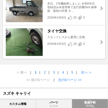
本日、2号機納車しました 令和6年式
登録済み未使用車で走行距離5km 納車
後、最初の作業 タ ...
2026年4月6日
20
0
タイヤ交換
スタッドレスから夏用に交換。
2026年4月5日
26
0
<
前へ
｜
1
｜
2
｜
3
｜
4
｜
5
｜
次へ
>
<< 前の5ページ
｜
次の5ページ >>
スズキ キャリイ
パーツ
整備手帳
カスタム情報
(2,514)
(3,447)