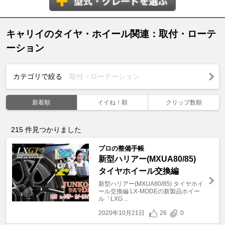
キャリイのタイヤ・ホイール関連：取付・ローテ
ーション
カテゴリで絞る
取付・ローテーション
新着順
イイね！順
クリップ数順
215
件見つかりました
プロの整備手帳
新型ハリアー(MXUA80/85)
タイヤホイール交換編
新型ハリアー(MXUA80/85) タイヤホイ
ール交換編 LX-MODEの新製品ホイー
ル「LXG ...
2020年10月21日
26
0