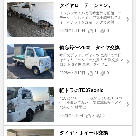
タイヤローテーション。
エンジンオイルと同時進行で前後ロー
テーションします。空気圧調整してホ
イールナットを規定トルクで締付 ...
2026年6月10日
15
0
備忘録〜'26春 タイヤ交換
昨日のプラド、ヴィッツに続いて本日
はキャリイのタイヤ交換 リヤ側交換 フ
ロント側交換 車体、タイヤ ...
2026年4月19日
21
0
軽トラにTE37sonic
なんとなく・・・ 転がっていたTE37s
onicを履いてみた。 驚異本位からどう
なのか？ 結果は ...
2026年4月9日
8
0
タイヤ・ホイール交換