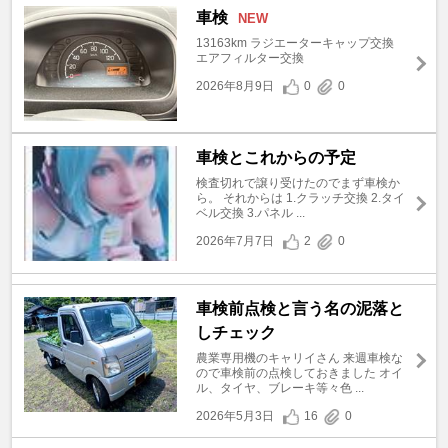
車検
NEW
13163km ラジエーターキャップ交換
エアフィルター交換
2026年8月9日
0
0
車検とこれからの予定
検査切れで譲り受けたのでまず車検か
ら。 それからは 1.クラッチ交換 2.タイ
ベル交換 3.パネル ...
2026年7月7日
2
0
車検前点検と言う名の泥落と
しチェック
農業専用機のキャリイさん 来週車検な
ので車検前の点検しておきました オイ
ル、タイヤ、ブレーキ等々色 ...
2026年5月3日
16
0