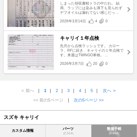
しまった領収書軽トラの中だわ。 結
局、ラップには染みも滴下も見られず
デフオイルは漏れてない感じだっ ...
2026年3月14日
4
0
キャリイ１年点検
先月から点検ラッシュです。 カロー
ラ、RFに続き、キャリイの１年点検で
す。来週はTWINGO車検。 ...
2026年3月7日
20
0
<
前へ
｜
1
｜
2
｜
3
｜
4
｜
5
｜
次へ
>
<< 前の5ページ
｜
次の5ページ >>
スズキ キャリイ
パーツ
整備手帳
カスタム情報
(2,514)
(3,449)