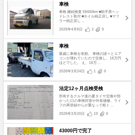
車検
車検 継続検査 59400km ■助手席ヘッ
ドレスト取付 ■ホイル純正戻し ■マフ
ラー純正戻し ...
2026年4月6日
2
0
車検
親戚に車検を依頼。 車検の諸々とエア
コンが壊れていたので交換し、16万円
ほどでした。 え、16万 ...
2026年3月24日
1
0
法定12ヶ月点検受検
所有するクルマ達の夏タイヤ交換や預
かった11の車検対策や外装補修、ライ
フの再登録やらが重なって軽ト ...
2026年3月20日
10
0
43000円で完了