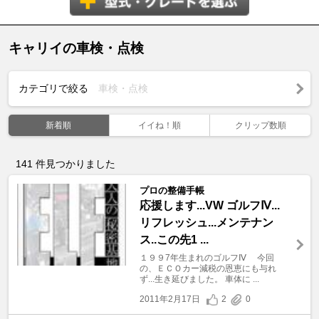
キャリイの車検・点検
カテゴリで絞る
車検・点検
新着順
イイね！順
クリップ数順
141
件見つかりました
プロの整備手帳
応援します...VW ゴルフⅣ...
リフレッシュ...メンテナン
ス..この先1 ...
１９９7年生まれのゴルフⅣ 今回
の、ＥＣＯカー減税の恩恵にも与れ
ず...生き延びました。 車体に ...
2011年2月17日
2
0