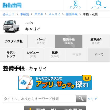
ログイン
メニュー
みんカラ
車種別
スズキ
キャリイ
整備手帳
車検・点検
スズキ
キャリイ
パーツ
整備手帳
愛車紹介
カスタム情報
(2,514)
(3,449)
(1,361)
モデル
レビュー
燃費
中古車
すべて
トップ
(134)
(3,868)
整備手帳
- キャリイ
クリア