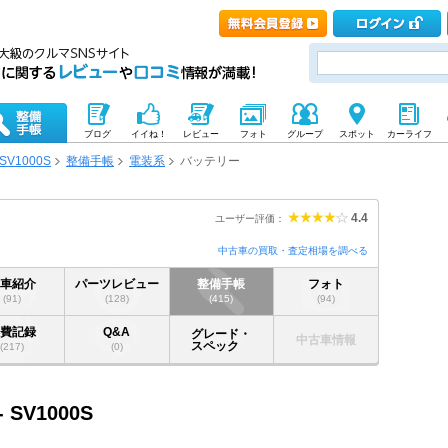
ブログ
イイね！
レビュー
フォト
グループ
スポット
カーライフ
SV1000S
整備手帳
電装系
バッテリー
4.4
ユーザー評価：
中古車の買取・査定相場を調べる
愛車紹介
パーツレビュー
整備手帳
フォト
(91)
(128)
(415)
(94)
燃費記録
Q&A
グレード・
中古車情報
スペック
(217)
(0)
- SV1000S