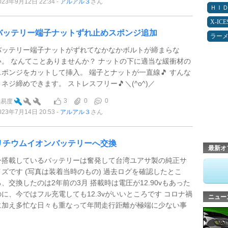
023年9月12日 22:34
アルアル３
さん
ＨＩ
X-IC
バッテリー端子ナットずれ止めスポンジ追加
ラー
バッテリー端子ナットがずれてなかなかボルトが締まらな
い。 なんてことありませんか？ ナットの下に適当な緩衝材の
スポンジをカットして挿入。 端子とナットが一直線🎵 すんな
りネジ締めできます。 ストレスフリー🎵＼(^o^)／
3
0
0
難易度
023年7月14日 20:53
アルアル３
さん
リチウムイオンバッテリーへ交換
最新オ
今搭載しているバッテリーは奮発して台湾ユアサ製の純正サ
イズです (写真は装着当時のもの) 過去ログを確認したとこ
ろ、交換したのは2年前の3月 搭載時は電圧が12.90vもあった
のに、今ではフル充電しても12.3vがいいところです コロナ禍
ニュー
に加え多忙な日々も重なって年間走行距離が極端に少ない事
.