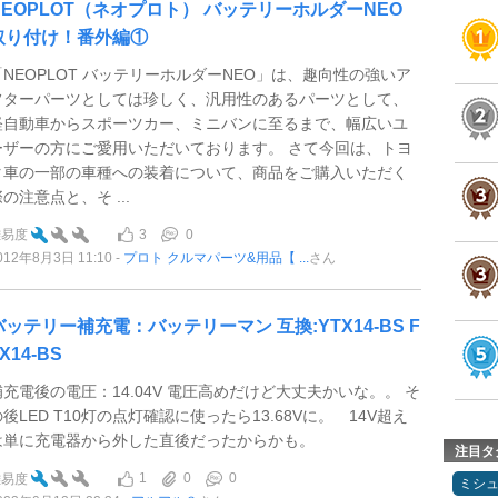
NEOPLOT（ネオプロト） バッテリーホルダーNEO
取り付け！番外編①
「NEOPLOT バッテリーホルダーNEO」は、趣向性の強いア
フターパーツとしては珍しく、汎用性のあるパーツとして、
軽自動車からスポーツカー、ミニバンに至るまで、幅広いユ
ーザーの方にご愛用いただいております。 さて今回は、トヨ
タ車の一部の車種への装着について、商品をご購入いただく
の注意点と、そ ...
3
0
難易度
012年8月3日 11:10
プロト クルマパーツ&用品【 ...
さん
バッテリー補充電：バッテリーマン 互換:YTX14-BS F
X14-BS
補充電後の電圧：14.04V 電圧高めだけど大丈夫かいな。。 そ
の後LED T10灯の点灯確認に使ったら13.68Vに。 14V超え
は単に充電器から外した直後だったからかも。
注目タ
1
0
0
難易度
ミシ