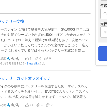
年式
バッテリー交換
走行
シーズンインに向けて整備中の我が愛車 SV1000S 昨年はコ
ロナの影響でシーズン中わずか1500kmほどしか走れませんで
した(´-ω-`) それに加えて新潟は冬眠期間もあり、安物バッテ
リーがいよいよ怪しくなってきたので交換することに 一応ガ
レージにしまっている間はずっとバッテリー充電器を繋 ...
3
0
0
難易度
021年3月8日 18:55
Bararaika
さん
バッテリーカットオフスイッチ
バイクの冬眠中にバッテリーを保護するため、マイナスをカ
ットするスイッチを取り付け。 EVOTECのカットオフスイッ
チ。 これで多少は放電を減らせるはず。 ついでに補充電も。
11
1
0
難易度