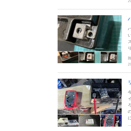
2
2
..