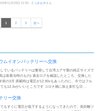
020年12月29日 21:50
ぐっさん※
さん
1
2
3
次へ
ウムイオンバッテリーへ交換
載しているバッテリーは奮発して台湾ユアサ製の純正サイズで
写真は装着当時のもの) 過去ログを確認したところ、交換した
年前の3月 搭載時は電圧が12.90vもあったのに、今ではフル
ても12.3vがいいところです コロナ禍に加え多忙な日 ...
テリー交換
してもすぐに電圧が低下するようになってきたので、長距離ツ