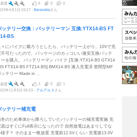
6
0
0
難易度
023年4月1日 03:27
Bararaika
さん
バッテリー交換：バッテリーマン 互換:YTX14-BS FT
14-BS
久々にバイクに載ろうとしたら、バッテリー上がり。10Vで充
電不可だったので、パッケージのカッコいい激安互換バッテ
ーを購入。 バッテリーマン バイク [互換:YTX14-BS GTX14
BS FTX14-BS FTZ14-BS] BMX14-BS 液入充電済 密閉型MF
ッテリー Made in ...
3
0
1
難易度
022年11月5日 06:53
アルアル３
さん
バッテリー補充電
越冬のため車体から降ろしていたバッテリーの補充電実施 充
電器はすぐにFull表示になったので 自然放電はあまりしてな
い様子？ そのまま一晩放置 充電前12.5Vくらい 充電後13.0V