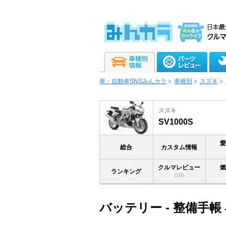
車・自動車SNSみんカラ
車種別
スズキ
スズキ
SV1000S
総合
カスタム情報
クルマレビュー
ランキング
(10)
バッテリー - 整備手帳