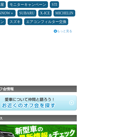
Ｄ屋
モニターキャンペーン
STI
ESNOW＋
SUBARU
X-ICE
MICHELIN
メン
スズキ
エアコンフィルター交換
もっと見る
フ会情報
ス