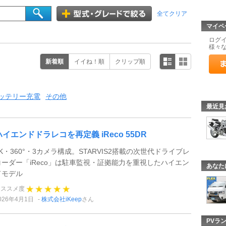
全てクリア
マイペ
ログ
様々
新着順
イイね！順
クリップ順
ッテリー充電
その他
最近見
ハイエンドドラレコを再定義 iReco 55DR
4K・360°・3カメラ構成。STARVIS2搭載の次世代ドライブレ
コーダー「iReco」は駐車監視・証拠能力を重視したハイエン
あなた
ドモデル
オススメ度
026年4月1日
株式会社iKeep
さん
PVラ