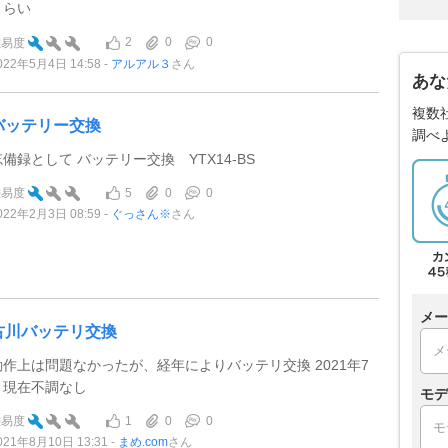
くらい
2
0
0
難易度
022年5月4日 14:58
アルアル３
さん
あな
複数
バッテリー交換
調べ
忘備録として バッテリー交換 YTX14-BS
5
0
0
難易度
022年2月3日 08:59
ぐっさん※
さん
メー
古川バッテリ交換
動作上は問題なかったが、経年によりバッテリ交換 2021年7
月現在不調なし
モデ
1
0
0
難易度
021年8月10日 13:31
まめ.com
さん