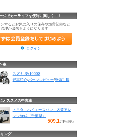
ージでカーライフを便利に楽しく！！
インするとお気に入りの保存や燃費記録など
な管理が出来るようになります
ログイン
た車
スズキ SV1000S
愛車紹介
/
パーツレビュー
/
整備手帳
にオススメの中古車
トヨタ ハイエースバン 内装アレ
ンジVer4（千葉県）
509.1
万円
(税込)
ンキング