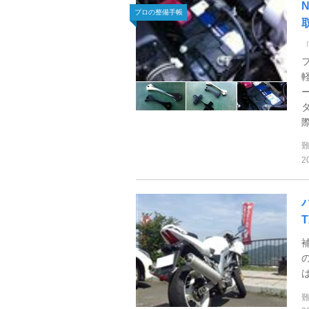
プロの整備手帳
際
2
T