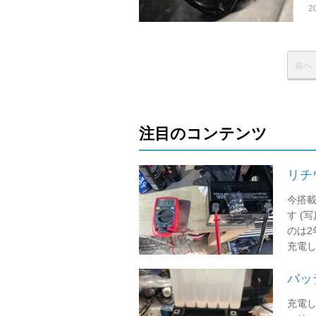
2
前へ
注目のコンテンツ
リチ
今搭
す (
のは2
充電し
バッ
充電