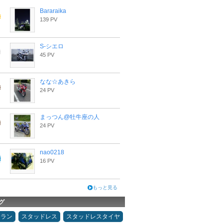
Bararaika
139 PV
S-シエロ
45 PV
なな☆あきら
24 PV
まっつん@牡牛座の人
24 PV
nao0218
16 PV
もっと見る
グ
ュラン
スタッドレス
スタッドレスタイヤ