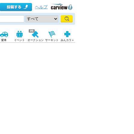
ヘルプ
愛車
イベント
オークション
サーキット
みんカラ＋