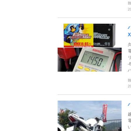
2
X
リ
-
バ
2