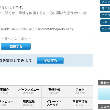
ソニ
題ないはずです。
モニ
ーに聞くか、車検を依頼するところに聞いたほうがいいか
エア
レギ
p/userid/134603/car/2499518/9335895/parts.aspx
ホン
<
前へ
｜
1
｜
次へ
>
最新オ
愛車紹介
パーツレビュー
整備手帳
フォト
21,641)
(174,138)
(84,480)
(34,371)
マレビュー
燃費記録
中古車情報
グレード・
スペック
(3,104)
(164,649)
(2,352)
ニュー