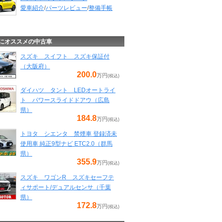
愛車紹介
/
パーツレビュー
/
整備手帳
にオススメの中古車
スズキ スイフト スズキ保証付
（大阪府）
200.0
万円
(税込)
ダイハツ タント LEDオートライ
ト パワースライドドアウ（広島
県）
184.8
万円
(税込)
トヨタ シエンタ 禁煙車 登録済未
使用車 純正9型ナビ ETC2.0（群馬
県）
355.9
万円
(税込)
スズキ ワゴンR スズキセーフテ
ィサポート/デュアルセンサ（千葉
県）
172.8
万円
(税込)