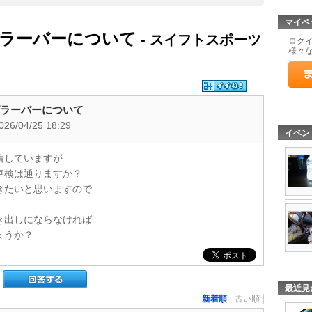
マイペ
ヤピラーバーについて
- スイフトスポーツ
ログ
様々
ヤピラーバーについて
026/04/25 18:29
イベン
着していますが
車検は通りますか？
きたいと思いますので
き出しにならなければ
ょうか？
最近見
新着順
古い順