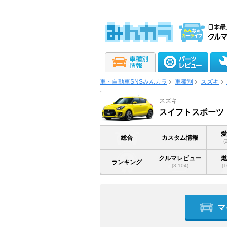
車・自動車SNSみんカラ
車種別
スズキ
スズキ
スイフトスポーツ
総合
カスタム情報
(
クルマレビュー
ランキング
(3,104)
(1
マ