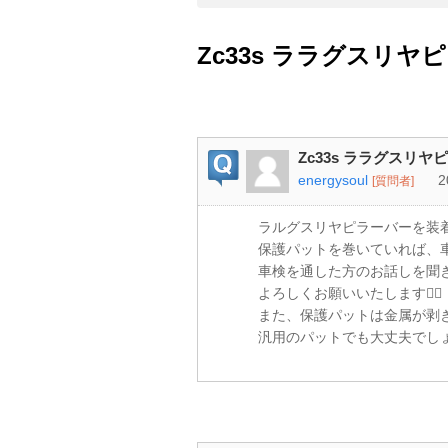
Zc33s ララグスリ
Zc33s ララグスリ
energysoul
2
[質問者]
ラルグスリヤピラーバーを装
保護パットを巻いていれば、
車検を通した方のお話しを聞
よろしくお願いいたします🙇‍♂️
また、保護パットは金属が剥
汎用のパットでも大丈夫でし