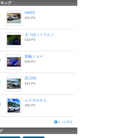
ンキング
mkt33
910 PV
まつぼっくりんご
519 PV
箕輪ジョー
504 PV
ZC34S
414 PV
ムスカルさん
393 PV
もっと見る
グ