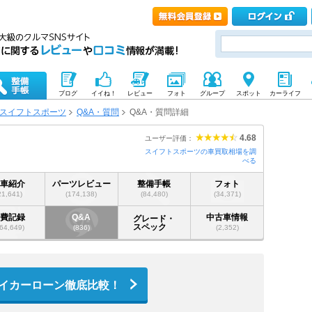
ブログ
イイね！
レビュー
フォト
グループ
スポット
カーライフ
スイフトスポーツ
Q&A・質問
Q&A・質問詳細
4.68
ユーザー評価：
スイフトスポーツの車買取相場を調
べる
愛車紹介
パーツレビュー
整備手帳
フォト
21,641)
(174,138)
(84,480)
(34,371)
燃費記録
Q&A
中古車情報
グレード・
スペック
64,649)
(836)
(2,352)
イカーローン徹底比較！