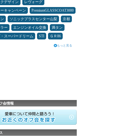
ックデザイン
レヴォーグ
ターキャンペーン
PremiumGLASSCOAT3000
コン
ソニックプラスセンター山梨
京都
ュラー
エンジンオイル交換
満タン
ダ・スーパードリーム
STI
ＧＲ86
もっと見る
フ会情報
ス