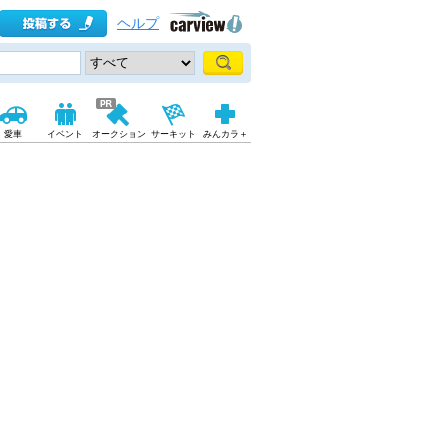
ヘルプ
愛車
イベント
オークション
サーキット
みんカラ＋