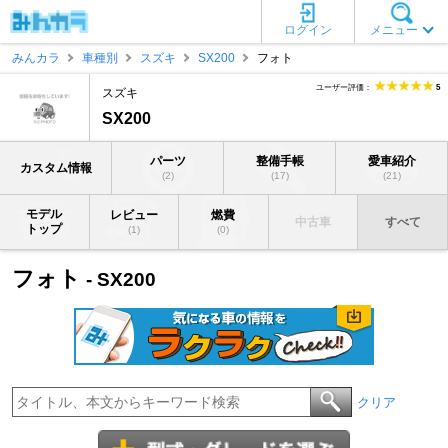
ログイン
メニュー
みんカラ
車種別
スズキ
SX200
フォト
ユーザー評価：
5
スズキ
SX200
パーツ
整備手帳
愛車紹介
カスタム情報
(2)
(17)
(21)
モデル
レビュー
燃費
中古車
すべて
トップ
(1)
(0)
フォト
- SX200
クリア