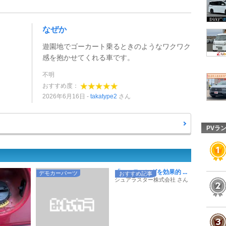
なぜか
遊園地でゴーカート乗るときのようなワクワク
感を抱かせてくれる車です。
不明
おすすめ度：
2026年6月16日
takatype2
さん
PVラ
「コーティングを効果的 ...
デモカーパーツ
おすすめ記事
シュアラスター株式会社 さん