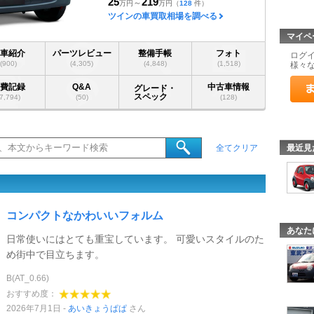
25
219
～
万円
万円
（
128
件）
ツインの車買取相場を調べる
マイペ
愛車紹介
パーツレビュー
整備手帳
フォト
ログ
(900)
(4,305)
(4,848)
(1,518)
様々
燃費記録
Q&A
中古車情報
グレード・
スペック
(7,794)
(50)
(128)
最近見
全てクリア
コンパクトなかわいいフォルム
あなた
日常使いにはとても重宝しています。 可愛いスタイルのた
め街中で目立ちます。
B(AT_0.66)
おすすめ度：
2026年7月1日
あいきょうぱぱ
さん