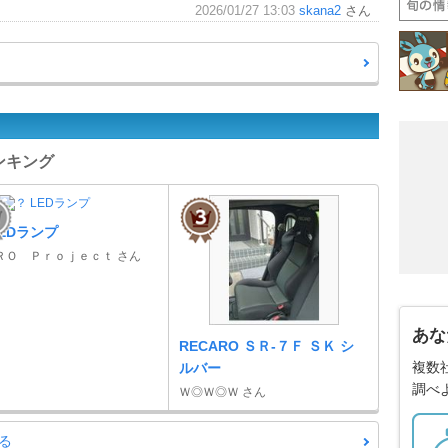
2026/01/27 13:03
skana2
さん
ンキング
LEDランプ
ＲＯ Ｐｒｏｊｅｃｔ さん
あな
RECARO ＳＲ-７Ｆ ＳＫ シ
複数
ルバー
調べ
Ｗ◎Ｗ◎Ｗ さん
る