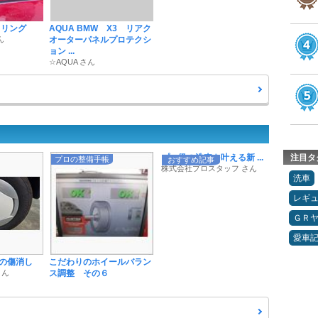
 リング
AQUA BMW X3 リアク
ん
オーターパネルプロテクシ
ョン ...
☆AQUA さん
プロ級の洗車を叶える新 ...
注目タ
プロの整備手帳
おすすめ記事
株式会社プロスタッフ さん
洗車
レギ
ＧＲ
愛車
の傷消し
こだわりのホイールバラン
さん
ス調整 その６