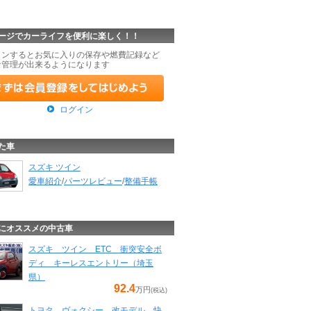
ージでカーライフを便利に楽しく！！
インするとお気に入りの保存や燃費記録など
な管理が出来るようになります
ログイン
た車
スズキ ツイン
愛車紹介
/
パーツレビュー
/
整備手帳
にオススメの中古車
スズキ ツイン ETC 衝突安全ボ
ディ キーレスエントリー（埼玉
県）
92.4
万円
(税込)
トヨタ ヴォクシー 改モデル 快