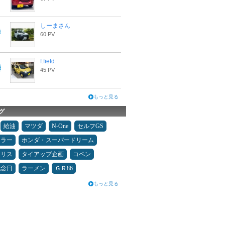
しーまさん
60 PV
f.field
45 PV
もっと見る
グ
給油
マツダ
N-One
セルフGS
ュラー
ホンダ・スーパードリーム
ヤリス
タイアップ企画
コペン
記念日
ラーメン
ＧＲ86
もっと見る