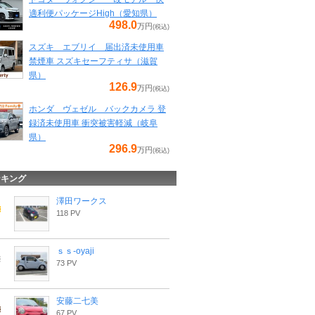
適利便パッケージHigh（愛知県）
498.0
万円
(税込)
スズキ エブリイ 届出済未使用車
禁煙車 スズキセーフティサ（滋賀
県）
126.9
万円
(税込)
ホンダ ヴェゼル バックカメラ 登
録済未使用車 衝突被害軽減（岐阜
県）
296.9
万円
(税込)
ンキング
澤田ワークス
118 PV
ｓｓ-oyaji
73 PV
安藤二七美
67 PV