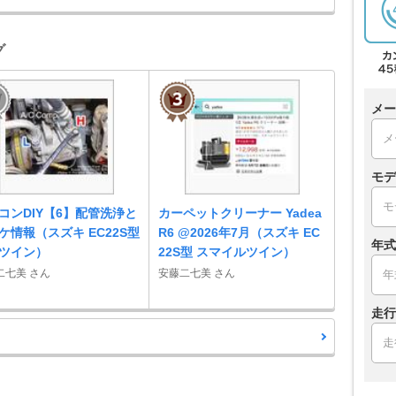
グ
メー
モデ
コンDIY【6】配管洗浄と
カーペットクリーナー Yadea
ケ情報（スズキ EC22S型
R6 @2026年7月（スズキ EC
年式
ツイン）
22S型 スマイルツイン）
二七美 さん
安藤二七美 さん
走行