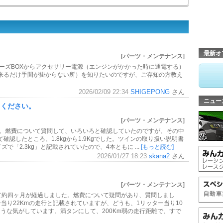
最新オ
[パーツ・メンテナンス]
ヒューズBOXからアクセサリー電源（エンジンがかかった時に通電する）
来るだけ手間が掛からない所）を知りたいのですが、ご存知の方教え
2026/02/09 22:34
SHIGEPONG
さん
ニュー
てください。
[パーツ・メンテナンス]
す。燃費について質問して、いろいろと確認していたのですが、その中
認したところ、1.8kgから1.9Kgでした。ツインの取り扱い説明書
イズで「2.3kg」と記載されていたので、4本ともに ...
[もっと読む]
2026/01/27 18:23
skana2
さん
。
[パーツ・メンテナンス]
て約四ヶ月が経過しました。燃費について疑問があり、質問しまし
当り22Kmの走行と記載されていますが、どうも、1リッター当り10
うな気がしています。満タンにして、200Km弱の走行距離で、すで