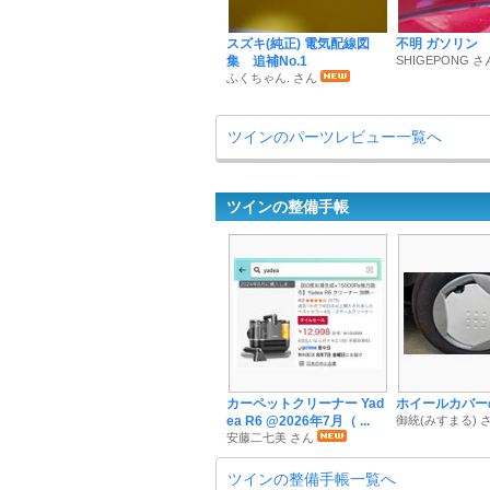
スズキ(純正) 電気配線図
不明 ガソリン
集 追補No.1
SHIGEPONG さ
ふくちゃん. さん
ツインのパーツレビュー一覧へ
ツインの整備手帳
カーペットクリーナー Yad
ホイールカバー
ea R6 @2026年7月（ ...
御統(みすまる) 
安藤二七美 さん
ツインの整備手帳一覧へ