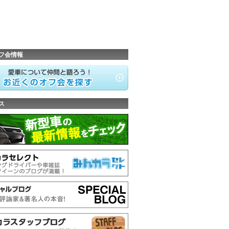
フ会情報
ス