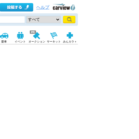
ヘルプ
愛車
イベント
オークション
サーキット
みんカラ＋