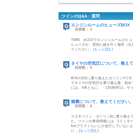
ツインのQ&A・質問
エンジンルームのヒューズBOX
回答数：
3
TWIN ec22sでエンジンルームの
ヒューズか、室内に線を引く場所（出
てください。
[もっと読む]
タイヤの空気圧について、教え
回答数：
0
昨年の9月に乗り換えたガソリンVで
でタイヤの空気圧を乗り換え後、初めて確
には、4本ともに、「135/80R12」サ
燃費について、教えてください
回答数：
8
スズキツイン・ガソリンBに乗り換え
た。ツインの車両情報には、1リッター
Kmブラスくらいしか走行していないよ
に ...
[もっと読む]