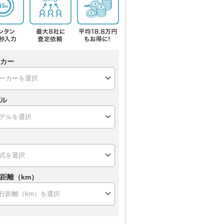
カー
ル
距離（km）