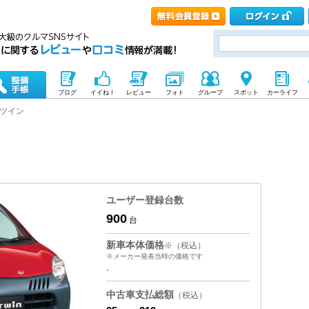
ブログ
イイね！
レビュー
フォト
グループ
スポット
カーライフ
ツイン
ユーザー登録台数
900
台
新車本体価格
※（税込）
※メーカー発表当時の価格です
-
中古車支払総額
（税込）