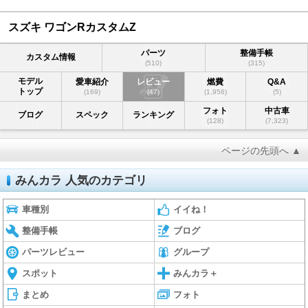
スズキ ワゴンRカスタムZ
パーツ
整備手帳
カスタム情報
(510)
(315)
モデル
愛車紹介
レビュー
燃費
Q&A
トップ
(169)
(47)
(1,956)
(5)
フォト
中古車
ブログ
スペック
ランキング
(128)
(7,323)
ページの先頭へ ▲
みんカラ 人気のカテゴリ
車種別
イイね！
整備手帳
ブログ
パーツレビュー
グループ
スポット
みんカラ＋
まとめ
フォト