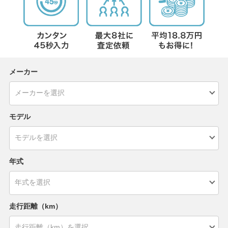
メーカー
モデル
年式
走行距離（km）