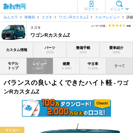
ログイン
メニュー
みんカラ
車種別
スズキ
ワゴンRカスタムZ
クルマレビュー
詳
ユーザー評価：
4.62
スズキ
ワゴンRカスタムZ
パーツ
整備手帳
愛車紹介
カスタム情報
(510)
(315)
(169)
モデル
レビュー
燃費
中古車
すべて
トップ
(47)
(1,956)
(7,323)
バランスの良いよくできたハイト軽
- ワゴ
ンRカスタムZ
マイカー