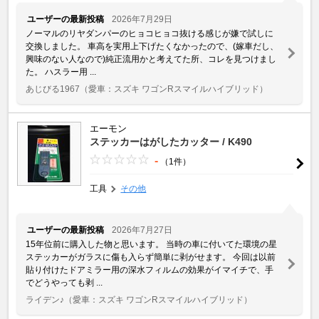
ユーザーの最新投稿
2026年7月29日
ノーマルのリヤダンパーのヒョコヒョコ抜ける感じが嫌で試しに
交換しました。 車高を実用上下げたくなかったので、(嫁車だし、
興味のない人なので)純正流用かと考えてた所、コレを見つけまし
た。 ハスラー用 ...
あじびる1967
（愛車：スズキ ワゴンRスマイルハイブリッド）
エーモン
ステッカーはがしたカッター / K490
-
（1件）
工具
その他
ユーザーの最新投稿
2026年7月27日
15年位前に購入した物と思います。 当時の車に付いてた環境の星
ステッカーがガラスに傷も入らず簡単に剥がせます。 今回は以前
貼り付けたドアミラー用の深水フィルムの効果がイマイチで、手
でどうやっても剥 ...
ライデン♪
（愛車：スズキ ワゴンRスマイルハイブリッド）