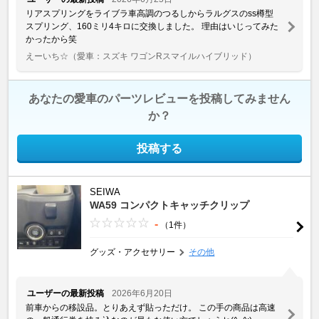
リアスプリングをライブラ車高調のつるしからラルグスのss樽型
スプリング、160ミリ4キロに交換しました。 理由はいじってみた
かったから笑
えーいち☆
（愛車：スズキ ワゴンRスマイルハイブリッド）
あなたの愛車のパーツレビューを投稿してみません
か？
投稿する
SEIWA
WA59 コンパクトキャッチクリップ
-
（1件）
グッズ・アクセサリー
その他
ユーザーの最新投稿
2026年6月20日
前車からの移設品。とりあえず貼っただけ。 この手の商品は高速