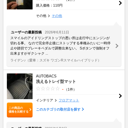
購入価格：110円
その他
その他
ユーザーの最新投稿
2026年6月11日
スマイルのアイドリングストップの悪い所は走行中にエンジンが
切れる事。 なので完全停止後にストップする車種みたいに一時停
止や踏切でブレーキペダルで調整出来ない。 Sボタンで強制オフ
出来ますがギクシャク ...
ライデン♪
（愛車：スズキ ワゴンRスマイルハイブリッド）
AUTOBACS
洗えるトレイ型マット
-
（1件）
インテリア
フロアマット
この商品の
このカテゴリの取付店を探す
価格を比較する