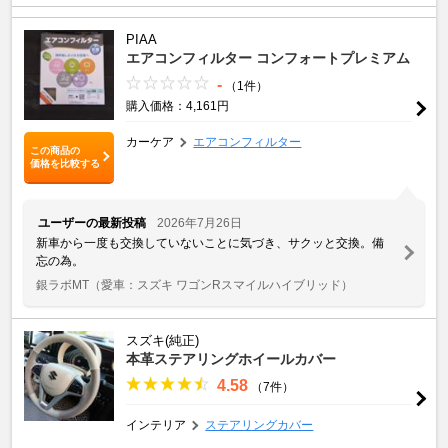
PIAA
エアコンフィルター コンフォートプレミアム
-
（1件）
購入価格：4,161円
カーケア
エアコンフィルター
この商品の
価格を比較する
ユーザーの最新投稿
2026年7月26日
新車から一度も交換していないことに気づき、サクッと交換。備
忘の為。
銀ラボMT
（愛車：スズキ ワゴンRスマイルハイブリッド）
スズキ(純正)
本革ステアリングホイールカバー
4.58
（7件）
インテリア
ステアリングカバー