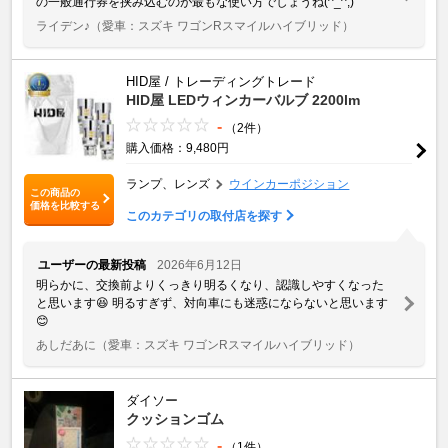
の一般通行券を挟み込むのが最もな使い方でしょうね(^_^;)
ライデン♪
（愛車：スズキ ワゴンRスマイルハイブリッド）
HID屋 / トレーディングトレード
HID屋 LEDウィンカーバルブ 2200lm
-
（2件）
購入価格：9,480円
ランプ、レンズ
ウインカーポジション
この商品の
価格を比較する
このカテゴリの取付店を探す
ユーザーの最新投稿
2026年6月12日
明らかに、交換前よりくっきり明るくなり、認識しやすくなった
と思います😆 明るすぎず、対向車にも迷惑にならないと思います
😊
あしだあに
（愛車：スズキ ワゴンRスマイルハイブリッド）
ダイソー
クッションゴム
-
（1件）