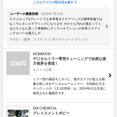
このカテゴリの取付店を探す
ユーザーの最新投稿
2026年7月13日
スマイルってXグレードでも本革巻きステアリングが標準装備では
なくウレタンステアリングになります そのうち汚れが溜まってく
るだろうなと思って車検時にディラーオプションの本革ステアリ
ングカバーを購入しデ ...
マサG☆
（愛車：スズキ ワゴンRスマイルハイブリッド）
KENWOOD
デジタルミラー専用チューニングで自然な後
方視界を実現！
オススメ記事
ミラー型の液晶モニターに、後方カメラが捉える映
像を映し出すデジタルルームミラー。今回紹介する
ケンウッドの「LZ-X20EM」は、2024年の11月末に
発売された最新作です。
DIA CHEMICAL
グレイスメントポピー