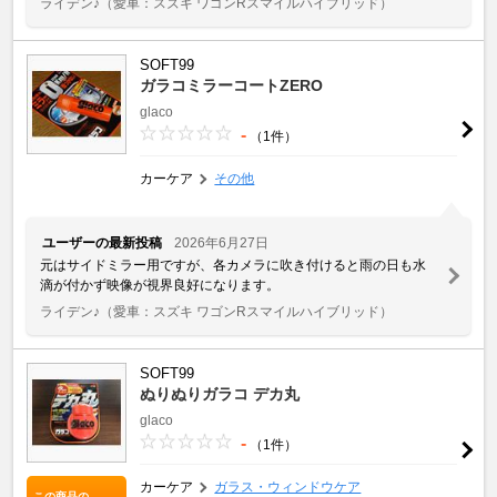
ライデン♪
（愛車：スズキ ワゴンRスマイルハイブリッド）
SOFT99
ガラコミラーコートZERO
glaco
-
（1件）
カーケア
その他
ユーザーの最新投稿
2026年6月27日
元はサイドミラー用ですが、各カメラに吹き付けると雨の日も水
滴が付かず映像が視界良好になります。
ライデン♪
（愛車：スズキ ワゴンRスマイルハイブリッド）
SOFT99
ぬりぬりガラコ デカ丸
glaco
-
（1件）
カーケア
ガラス・ウィンドウケア
この商品の