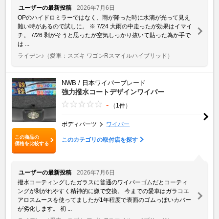
ユーザーの最新投稿
2026年7月6日
OPのハイドロミラーではなく、雨が降った時に水滴が光って見え
難い時があるので試しに。 ※ 7/24 大雨の中走ったが効果はイマイ
チ。 7/26 剥がそうと思ったが空気しっかり抜いて貼った為か手で
は ...
ライデン♪
（愛車：スズキ ワゴンRスマイルハイブリッド）
NWB / 日本ワイパーブレード
強力撥水コートデザインワイパー
-
（1件）
ボディパーツ
ワイパー
この商品の
このカテゴリの取付店を探す
価格を比較する
ユーザーの最新投稿
2026年7月6日
撥水コーティングしたガラスに普通のワイパーゴムだとコーティ
ングが剥がれやすく精神的に嫌で交換。 今までの愛車はガラコエ
アロスムースを使ってましたが1年程度で表面のゴムっぽいカバー
が劣化します。 初 ...