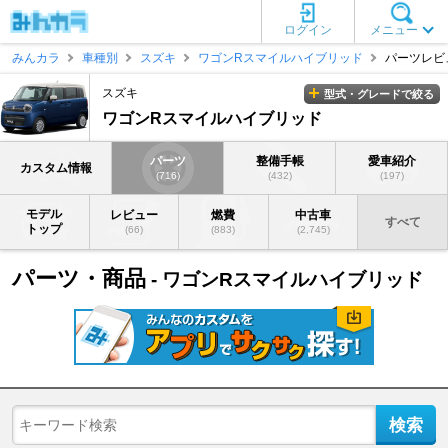
ログイン
メニュー
みんカラ
車種別
スズキ
ワゴンRスマイルハイブリッド
パーツレビ
スズキ
型式・グレードで絞る
ワゴンRスマイルハイブリッド
パーツ
整備手帳
愛車紹介
カスタム情報
(716)
(432)
(197)
モデル
レビュー
燃費
中古車
すべて
トップ
(66)
(883)
(2,745)
パーツ・商品
- ワゴンRスマイルハイブリッド