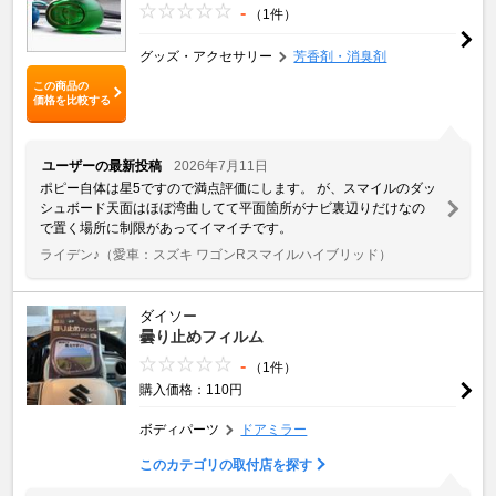
-
（1件）
グッズ・アクセサリー
芳香剤・消臭剤
この商品の
価格を比較する
ユーザーの最新投稿
2026年7月11日
ポピー自体は星5ですので満点評価にします。 が、スマイルのダッ
シュボード天面はほぼ湾曲してて平面箇所がナビ裏辺りだけなの
で置く場所に制限があってイマイチです。
ライデン♪
（愛車：スズキ ワゴンRスマイルハイブリッド）
ダイソー
曇り止めフィルム
-
（1件）
購入価格：110円
ボディパーツ
ドアミラー
このカテゴリの取付店を探す