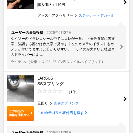
購入価格：110円
グッズ・アクセサリー
ステッカー・デカール
ユーザーの最新投稿
2026年6月27日
ダイソーのドラレコシール中ではコレが一番。 ・黄色背景に黒文
字、強調する部分は赤文字で見やすく左のカメラのイラストもカ
メラが付いてますよと分かりやすい。 ・サイズが大きいと後続車
のドライバーによ ...
ライデン♪
（愛車：スズキ ワゴンRスマイルハイブリッド）
LARGUS
SSスプリング
-
（1件）
足回り
直巻スプリング
この商品の
このカテゴリの取付店を探す
価格を比較する
ユーザーの最新投稿
2026年6月25日