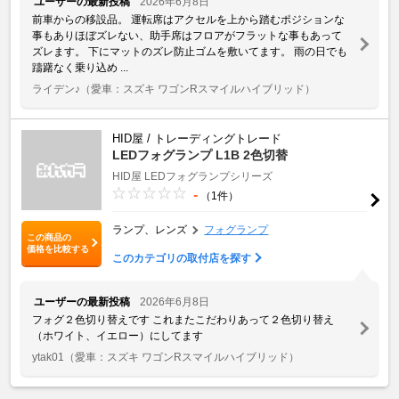
ユーザーの最新投稿
2026年6月8日
前車からの移設品。 運転席はアクセルを上から踏むポジションな
事もありほぼズレない、助手席はフロアがフラットな事もあって
ズレます。 下にマットのズレ防止ゴムを敷いてます。 雨の日でも
躊躇なく乗り込め ...
ライデン♪
（愛車：スズキ ワゴンRスマイルハイブリッド）
HID屋 / トレーディングトレード
LEDフォグランプ L1B 2色切替
HID屋 LEDフォグランプシリーズ
-
（1件）
ランプ、レンズ
フォグランプ
この商品の
価格を比較する
このカテゴリの取付店を探す
ユーザーの最新投稿
2026年6月8日
フォグ２色切り替えです これまたこだわりあって２色切り替え
（ホワイト、イエロー）にしてます
ytak01
（愛車：スズキ ワゴンRスマイルハイブリッド）