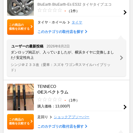
BluEarth
BluEarth-Es ES32
タイヤタイプ:エコ
-
（1件）
タイヤ・ホイール
タイヤ
この商品の
価格を比較する
このカテゴリの取付店を探す
ユーザーの最新投稿
2026年8月2日
ダンロップ純正が、入っていましたが、横浜タイヤに交換しまし
た! 安定性向上
シンジ＠Ｚ３３改
（愛車：スズキ ワゴンRスマイルハイブリッ
ド）
TENNECO
OEスペクトラム
-
（1件）
購入価格：13,000円
足回り
ショックアブソーバー
この商品の
価格を比較する
このカテゴリの取付店を探す