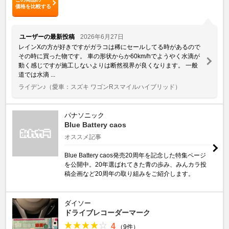
価格を比較する
ユーザーの最新投稿
2026年6月27日
レインXの方が好きですがガラコは稀にセールしてる時があるので
その時に買った物です。 車の形状からか60km/hでようやく水滴が
動く感じですが施工しないよりは断然視界が良くなります。 一般
道では水滴 ...
ライデン♪
（愛車：スズキ ワゴンRスマイルハイブリッド）
パナソニック
Blue Battery caos
オススメ記事
Blue Battery caos発売20周年を記念した特集ページ
を公開中。20年選ばれてきた青の歩み、みんカラ投
稿企画など20周年の取り組みをご紹介します。
ダイソー
ドライブレコーダーマーク
4
（9件）