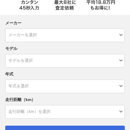
メーカー
モデル
年式
走行距離（km）