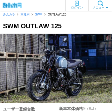
ログイン
メニュー
みんカラ
車種別
SWM
OUTLAW 125
SWM OUTLAW 125
新車本体価格
※
（税込）
ユーザー登録台数