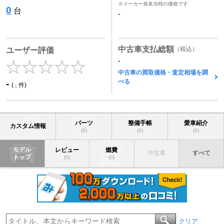
※メーカー発表当時の価格です
0
台
-
中古車支払総額
（税込）
ユーザー評価
-
中古車の買取価格・査定相場を調
べる
-
(
-
件)
パーツ
整備手帳
愛車紹介
カスタム情報
(0)
(0)
(0)
モデル
レビュー
燃費
中古車
すべて
トップ
(0)
(0)
クリア