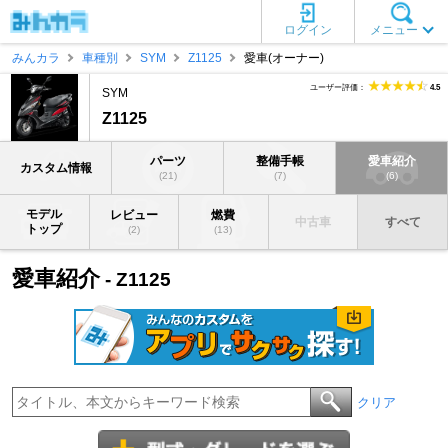
ログイン
メニュー
みんカラ
車種別
SYM
Z1125
愛車(オーナー)
ユーザー評価：
4.5
SYM
Z1125
パーツ
整備手帳
愛車紹介
カスタム情報
(21)
(7)
(6)
モデル
レビュー
燃費
中古車
すべて
トップ
(2)
(13)
愛車紹介
- Z1125
クリア