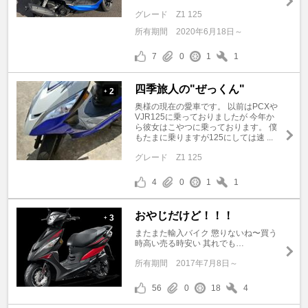
グレード
Z1 125
所有期間
2020年6月18日～
7
0
1
1
四季旅人の"ぜっくん"
2
+
奥様の現在の愛車です。 以前はPCXや
VJR125に乗っておりましたが 今年か
ら彼女はこやつに乗っております。 僕
もたまに乗りますが125にしては速 ...
グレード
Z1 125
4
0
1
1
おやじだけど！！！
3
+
またまた輸入バイク 懲りないね〜買う
時高い売る時安い 其れでも…
所有期間
2017年7月8日～
56
0
18
4