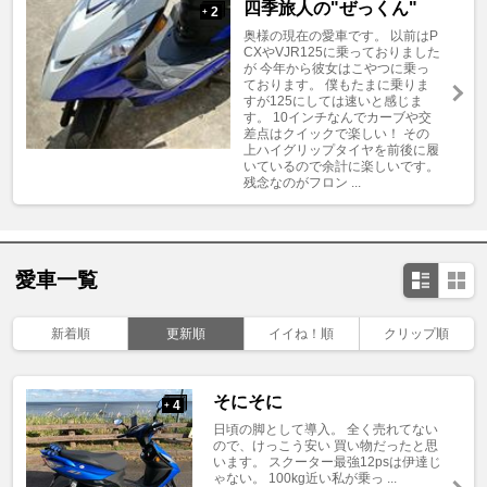
四季旅人の"ぜっくん"
2
+
奥様の現在の愛車です。 以前はP
CXやVJR125に乗っておりました
が 今年から彼女はこやつに乗っ
ております。 僕もたまに乗りま
すが125にしては速いと感じま
す。 10インチなんでカーブや交
差点はクイックで楽しい！ その
上ハイグリップタイヤを前後に履
いているので余計に楽しいです。
残念なのがフロン ...
愛車一覧
新着順
更新順
イイね！順
クリップ順
そにそに
4
+
日頃の脚として導入。 全く売れてない
ので、けっこう安い 買い物だったと思
います。 スクーター最強12psは伊達じ
ゃない。 100kg近い私が乗っ ...