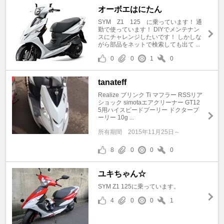
オーボエはにたん
SYM Z1 125 に乗っています！ 通
勤で使っています！ DIYでメンテナン
スにチャレンジしたいです！ しかしな
がら部品をネットで検索しても出て ...
0
0
1
0
tanateff
Realize ブリンク Ti マフラー RSSリア
ショック simotaエアクリーナー GT12
5用ハイスピードプーリー ドクタープ
ーリー 10g ...
所有期間
2015年11月25日～
8
0
0
0
ユキちゃん☆
SYM Z1 125に乗っています。
4
0
0
1