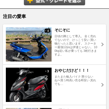
注目の愛車
そにそに
4
+
日頃の脚として導入。 全く売れ
てないので、けっこう安い 買い
物だったと思います。 スクータ
ー最強12psは伊達じゃない。 10
0kg近い私が乗っても 3桁行きま
すよ。
おやじだけど！！！
3
+
またまた輸入バイク 懲りない
ね〜買う時高い売る時安い 其れ
でも…