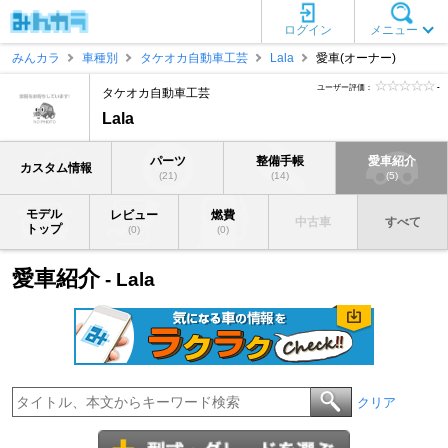
ログイン
メニュー
みんカラ
車種別
タケオカ自動車工芸
Lala
愛車(オーナー)
ユーザー評価：
-
タケオカ自動車工芸
Lala
パーツ
整備手帳
愛車紹介
カスタム情報
(21)
(14)
(5)
モデル
レビュー
燃費
中古車
すべて
トップ
(0)
(0)
愛車紹介
- Lala
クリア