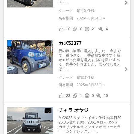
U（ ...
グレード
鉛電池仕様
所有期間
2026年6月24日～
10
0
21
4
カズ53377
5
+
親の買い物用に購入しました。 今まで
で一番小さく、一番高額な車です！ 親
が血迷った車を購入するのを阻止すべ
く、先手を打ちました。 買ってしまえ
ばこ ...
グレード
鉛電池仕様
所有期間
2025年9月23日～
23
1
0
10
チャラ オヤジ
5
+
MY2022 リチウムイオン仕様 納車日20
26.3.5 走行距離：2861キロ～ タケオ
カオリジナルオプション ボディーカラ
ー：シンデレラグレー ...