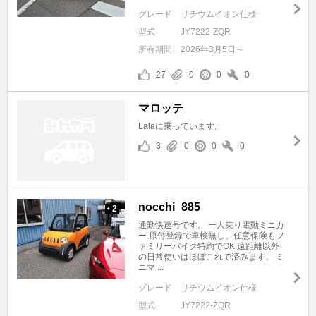
グレード
リチウムイオン仕様
型式
JY7222-ZQR
所有期間
2026年3月5日～
27
0
0
0
マロッテ
Lalaに乗っています。
3
0
0
0
nocchi_885
2
+
通勤快速号です。 一人乗り電動ミニカ
ー 原付登録で車検無し、任意保険もフ
ァミリーバイク特約でOK 遠距離以外
の日常使いはほぼこれで済みます。 ミ
ニマ ...
グレード
リチウムイオン仕様
型式
JY7222-ZQR