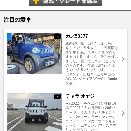
注目の愛車
カズ53377
5
+
親の買い物用に購入しました。
今までで一番小さく、一番高額な
車です！ 親が血迷った車を購入
するのを阻止すべく、先手を打ち
ました。 買ってしまえばこっち
のものです。 作成は成功したよ
うで、結構ノリノリです。 Lala
はタケオカ自動車工芸が中国のJI
AYUAN(ジャイアン)からe-Apple
を輸 ...
チャラ オヤジ
5
+
MY2022 リチウムイオン仕様 納
車日2026.3.5 走行距離：2861キ
ロ～ タケオカオリジナルオプシ
ョン ボディーカラー：シンデレ
ラグレー ウインカーオートキャ
ンセラー エアコン パワーステア
リング 間欠ワイパー