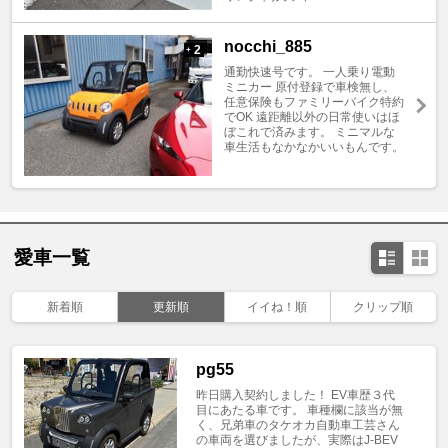
nocchi_885
2
+
通勤快速号です。 一人乗り電動
ミニカー 原付登録で車検無し、
任意保険もファミリーバイク特約
でOK 遠距離以外の日常使いはほ
ぼこれで済みます。 ミニマルな
車生活もなかなかいいもんです。
愛車一覧
新着順
更新順
イイね！順
クリップ順
pg55
昨日購入契約しました！ EV車歴３代
目にあたる車です。 車種欄に該当が無
く、兄弟車のタケオカ自動車工芸さん
の車両を選びましたが、実際はJ-BEV