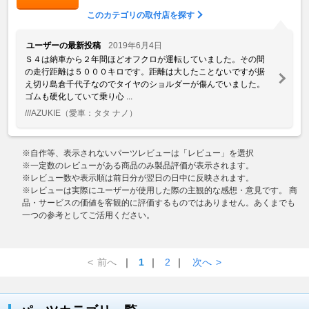
このカテゴリの取付店を探す
ユーザーの最新投稿
2019年6月4日
Ｓ４は納車から２年間ほどオフクロが運転していました。その間
の走行距離は５０００キロです。距離は大したことないですが据
え切り島倉千代子なのでタイヤのショルダーが傷んでいました。
ゴムも硬化していて乗り心 ...
///AZUKIE
（愛車：タタ ナノ）
※自作等、表示されないパーツレビューは「レビュー」を選択
※一定数のレビューがある商品のみ製品評価が表示されます。
※レビュー数や表示順は前日分が翌日の日中に反映されます。
※レビューは実際にユーザーが使用した際の主観的な感想・意見です。 商
品・サービスの価値を客観的に評価するものではありません。あくまでも
一つの参考としてご活用ください。
<
前へ
｜
1
｜
2
｜
次へ
>