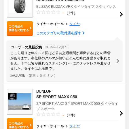
BLIZZAK
BLIZZAK VRX
タイヤタイプ:スタッドレス
-
（1件）
タイヤ・ホイール
タイヤ
この商品の
価格を比較する
このカテゴリの取付店を探す
ユーザーの最新投稿
2019年12月7日
ここら辺りは年２～３回ほど公共交通機関が麻痺するほどの降雪
があります。冬仕様のクルマが無いとそんな時に身動きが取れま
せん。今年は皆が乗れるスティングレーにスタッドレスを履かせ
ました。タイヤは北海道で ...
///AZUKIE
（愛車：タタ ナノ）
DUNLOP
SP SPORT MAXX 050
SP SPORT MAXX
SP SPORT MAXX 050
タイヤタイ
プ:スポーツ
-
（1件）
この商品の
タイヤ・ホイール
タイヤ
価格を比較する