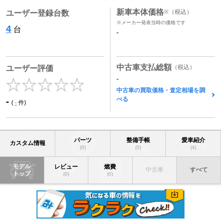
新車本体価格
※
（税込）
ユーザー登録台数
※メーカー発表当時の価格です
4
台
-
中古車支払総額
（税込）
ユーザー評価
-
中古車の買取価格・査定相場を調
べる
-
(
-
件)
パーツ
整備手帳
愛車紹介
カスタム情報
(0)
(0)
(4)
モデル
レビュー
燃費
中古車
すべて
トップ
(0)
(0)