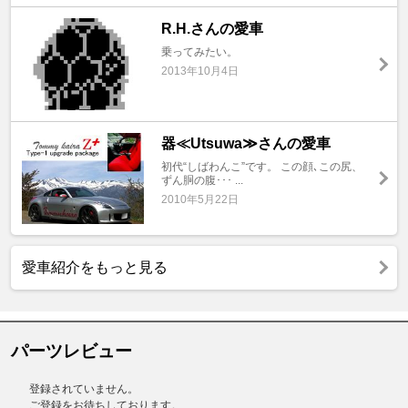
R.H.さんの愛車
乗ってみたい。
2013年10月4日
器≪Utsuwa≫さんの愛車
初代“しばわんこ”です。 この顔､この尻、
ずん胴の腹･･･ ...
2010年5月22日
愛車紹介をもっと見る
パーツレビュー
登録されていません。
ご登録をお待ちしております。