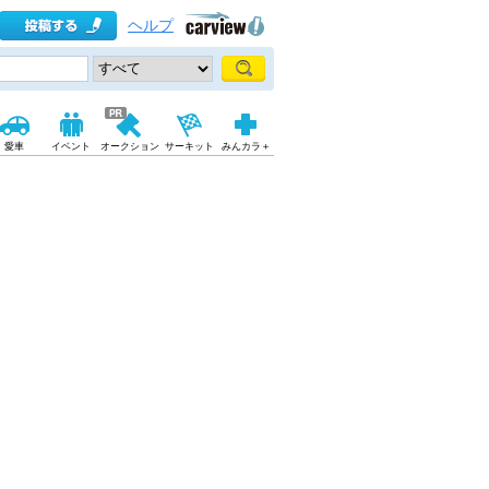
ヘルプ
愛車
イベント
オークション
サーキット
みんカラ＋