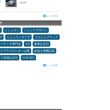
44 PV
もっと見る
グ
ダ
ミシュラン
ソニックデザイン
MO
ミシュランタイヤ
フェムトブラック
オーディオ専門店
STI
愛車記念日
ックプラスセンター山梨
給油＆燃費記録
カラ登録記念日
SUBARU
もっと見る