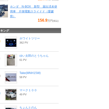
ホンダ N-BOX 新型 届出済未使
用車 片側電動スライドド（愛媛
県）
156.9
万円
(税込)
ンキング
ホワイトツリー
362 PV
ゆい太郎のとうちゃん
61 PV
Take(MNH15W)
58 PV
マーク１００
49 PV
ちょんとのん