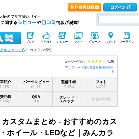
ブログ
イイね！
レビュー
フォト
グループ
スポット
カーライフ
アルファードG
カスタム情報
4.36
ユーザー評価：
アルファードGの車買取相場を調べ
る
愛車紹介
パーツレビュー
整備手帳
フォト
(2,535)
(4,478)
(4,951)
(1,700)
燃費記録
Q&A
グレード・
中古車情報
スペック
(3,336)
(44)
 カスタムまとめ - おすすめのカス
・ホイール・LEDなど｜みんカラ