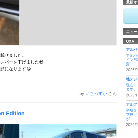
最新オ
ニュー
Q&A
アルパ
を載せました。
アルパ
インE
ンバーを下げました😎
変 ...
顔になります😂
2025/0
地デジ
現在ト
ます。 
by
いちっずか
さん
2023/1
アルフ
平成１
n Edition
プ球（
が ...
2022/0