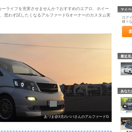
てカーライフを充実させませんか？おすすめのエアロ、ホイー
マイペ
ど、思わず試したくなるアルファードGオーナーのカスタム実
ログ
様々
最近見
あなた
あづま@3児のパパさんのアルファードG