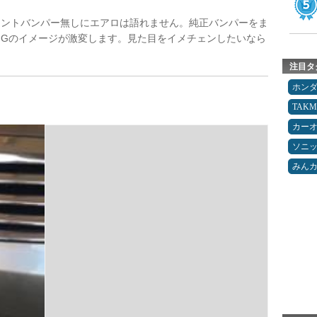
ロントバンパー無しにエアロは語れません。純正バンパーをま
Gのイメージが激変します。見た目をイメチェンしたいなら
注目タ
ホン
TAK
カー
ソニ
みん