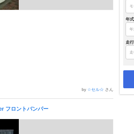
年式
走行
by
☆セル☆
さん
olker フロントバンパー