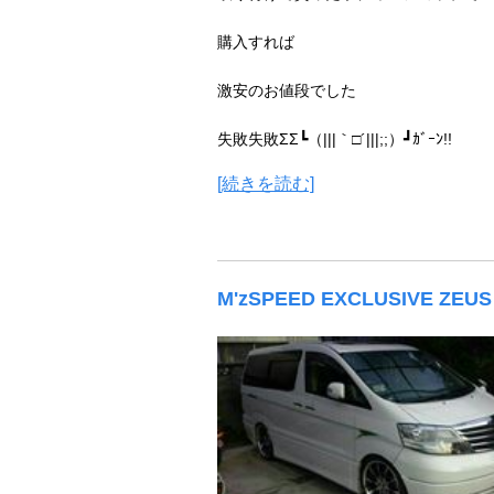
購入すれば
激安のお値段でした
失敗失敗ΣΣ┗（|||｀□´|||;;）┛ｶﾞｰﾝ!!
[続きを読む]
M'zSPEED EXCLUSIVE ZEUS F