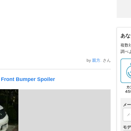
あな
複数
調べ
by
親方.
さん
ront Bumper Spoiler
メー
モデ