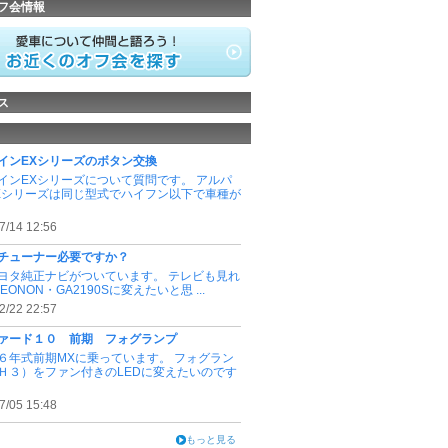
フ会情報
ス
インEXシリーズのボタン交換
インEXシリーズについて質問です。 アルパ
Xシリーズは同じ型式でハイフン以下で車種が
7/14 12:56
チューナー必要ですか？
ヨタ純正ナビがついています。 テレビも見れ
EONON・GA2190Sに変えたいと思 ...
2/22 22:57
ァード１０ 前期 フォグランプ
６年式前期MXに乗っています。 フォグラン
Ｈ３）をファン付きのLEDに変えたいのです
7/05 15:48
もっと見る