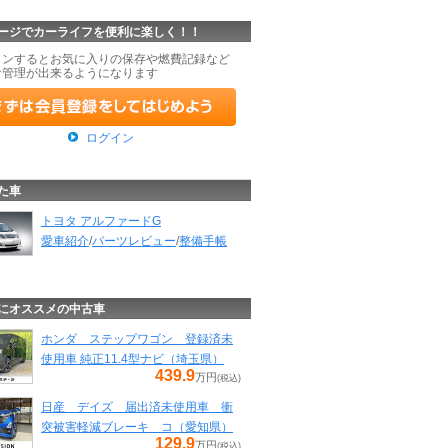
ージでカーライフを便利に楽しく！！
インするとお気に入りの保存や燃費記録など
な管理が出来るようになります
ログイン
た車
トヨタ アルファードG
愛車紹介
/
パーツレビュー
/
整備手帳
にオススメの中古車
ホンダ ステップワゴン 登録済未
使用車 純正11.4型ナビ（埼玉県）
439.9
万円
(税込)
日産 デイズ 届出済未使用車 衝
突被害軽減ブレーキ コ（愛知県）
129.9
万円
(税込)