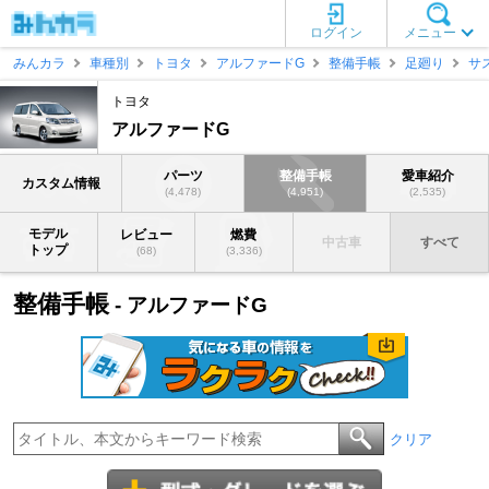
ログイン
メニュー
みんカラ
車種別
トヨタ
アルファードG
整備手帳
足廻り
サ
トヨタ
アルファードG
パーツ
整備手帳
愛車紹介
カスタム情報
(4,478)
(4,951)
(2,535)
モデル
レビュー
燃費
中古車
すべて
トップ
(68)
(3,336)
整備手帳
- アルファードG
クリア