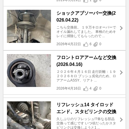
2019年5月29日
1
0
ショックアブソーバー交換(2
026.04.22)
こちら交換前。 １９万キロオーバーで
オイル漏れしてました。 車検のためキ
レイに掃除してもらったので ...
2026年4月22日
6
0
フロントロアアームなど交換
(2026.04.16)
２０２６年４月１６日 走行距離：１９
２０２６キロ ブッシュ劣化のため、ロ
アアームASSY、リアト ...
2026年4月16日
4
0
リフレッシュ14 タイロッド
エンド、スタビリンクの交換
久しぶりのリフレッシュ!?単なる部品
交換って感じです いつ頃だったかスタ
ビリンクは交換しようと1 ...