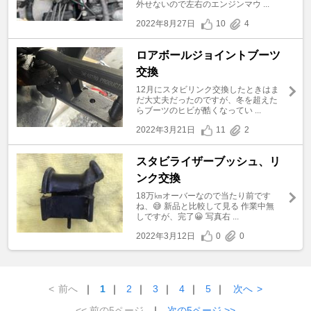
外せないので左右のエンジンマウ ...
2022年8月27日
10
4
ロアボールジョイントブーツ
交換
12月にスタビリンク交換したときはま
だ大丈夫だったのですが、冬を超えた
らブーツのヒビが酷くなってい ...
2022年3月21日
11
2
スタビライザーブッシュ、リ
ンク交換
18万㎞オーバーなので当たり前です
ね、😅 新品と比較して見る 作業中無
しですが、完了😀 写真右 ...
2022年3月12日
0
0
<
前へ
｜
1
｜
2
｜
3
｜
4
｜
5
｜
次へ
>
<< 前の5ページ
｜
次の5ページ >>