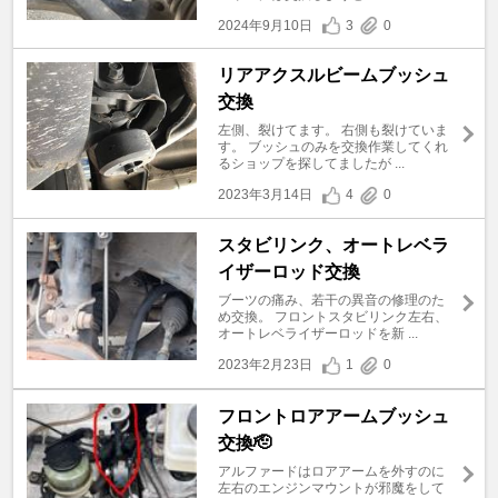
2024年9月10日
3
0
リアアクスルビームブッシュ
交換
左側、裂けてます。 右側も裂けていま
す。 ブッシュのみを交換作業してくれ
るショップを探してましたが ...
2023年3月14日
4
0
スタビリンク、オートレベラ
イザーロッド交換
ブーツの痛み、若干の異音の修理のた
め交換。 フロントスタビリンク左右、
オートレベライザーロッドを新 ...
2023年2月23日
1
0
フロントロアアームブッシュ
交換🫡
アルファードはロアアームを外すのに
左右のエンジンマウントが邪魔をして