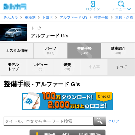
ログイン
メニュー
みんカラ
車種別
トヨタ
アルファード G's
整備手帳
車検・点検
トヨタ
アルファード G's
パーツ
整備手帳
愛車紹介
カスタム情報
(617)
(245)
(88)
モデル
レビュー
燃費
中古車
すべて
トップ
(3)
(20)
整備手帳
- アルファード G's
クリア