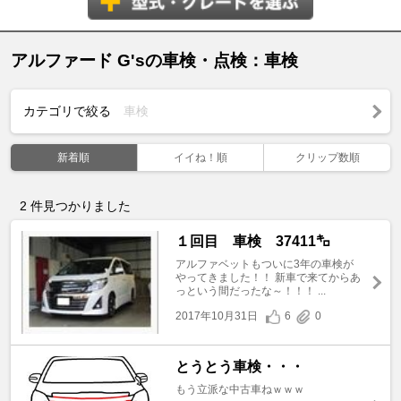
アルファード G'sの車検・点検：車検
カテゴリで絞る
車検
新着順
イイね！順
クリップ数順
2
件見つかりました
１回目 車検 37411㌔
アルファベットもついに3年の車検が
やってきました！！ 新車で来てからあ
っという間だったな～！！！ ...
2017年10月31日
6
0
とうとう車検・・・
もう立派な中古車ねｗｗｗ