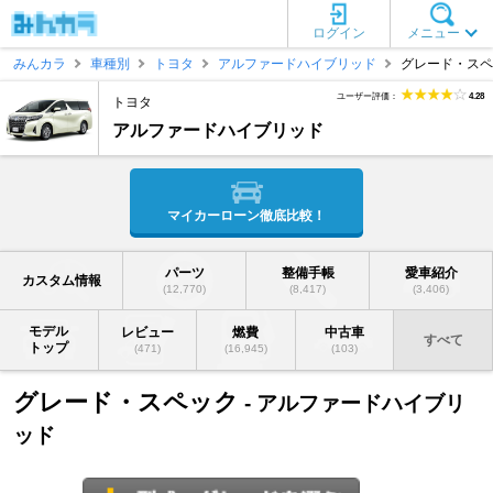
ログイン
メニュー
みんカラ
車種別
トヨタ
アルファードハイブリッド
グレード・スペ
ユーザー評価：
4.28
トヨタ
アルファードハイブリッド
マイカーローン徹底比較！
パーツ
整備手帳
愛車紹介
カスタム情報
(12,770)
(8,417)
(3,406)
モデル
レビュー
燃費
中古車
すべて
トップ
(471)
(16,945)
(103)
グレード・スペック
- アルファードハイブリ
ッド