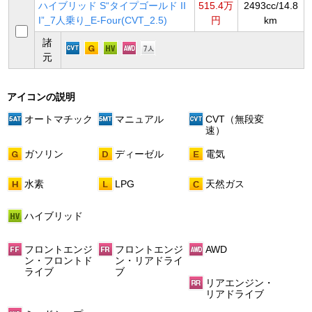
ハイブリッド S“タイプゴールド II
515.4万
2493cc/14.8
I”_7人乗り_E-Four(CVT_2.5)
円
km
諸
元
アイコンの説明
オートマチック
マニュアル
CVT（無段変
速）
ガソリン
ディーゼル
電気
水素
LPG
天然ガス
ハイブリッド
フロントエンジ
フロントエンジ
AWD
ン・フロントド
ン・リアドライ
ライブ
ブ
リアエンジン・
リアドライブ