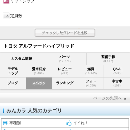
ミッドシップ
定員数
トヨタ アルファードハイブリッド
パーツ
整備手帳
カスタム情報
(12,770)
(8,417)
モデル
愛車紹介
レビュー
燃費
Q&A
トップ
(3,406)
(471)
(16,945)
(249)
フォト
中古車
ブログ
スペック
ランキング
(4,056)
(103)
ページの先頭へ ▲
みんカラ 人気のカテゴリ
車種別
イイね！