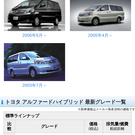
2006年6月～
2005年4月～
2003年7月～
トヨタ アルファードハイブリッド 最新グレード一覧
※新車価格はメーカー発表当時の価格です
標準ラインナップ
比
価格
排気量/燃費
グレード
較
(税込)
航続距離