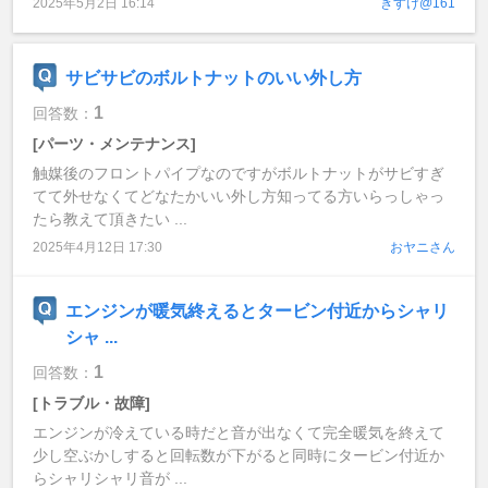
2025年5月2日 16:14
きすけ@161
サビサビのボルトナットのいい外し方
1
回答数：
[パーツ・メンテナンス]
触媒後のフロントパイプなのですがボルトナットがサビすぎ
てて外せなくてどなたかいい外し方知ってる方いらっしゃっ
たら教えて頂きたい ...
2025年4月12日 17:30
おヤニさん
エンジンが暖気終えるとタービン付近からシャリ
シャ ...
1
回答数：
[トラブル・故障]
エンジンが冷えている時だと音が出なくて完全暖気を終えて
少し空ぶかしすると回転数が下がると同時にタービン付近か
らシャリシャリ音が ...