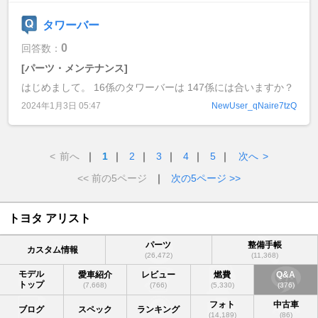
タワーバー
0
回答数：
[パーツ・メンテナンス]
はじめまして。 16係のタワーバーは 147係には合いますか？
2024年1月3日 05:47
NewUser_qNaire7tzQ
<
前へ
｜
1
｜
2
｜
3
｜
4
｜
5
｜
次へ
>
<< 前の5ページ
｜
次の5ページ >>
トヨタ アリスト
パーツ
整備手帳
カスタム情報
(26,472)
(11,368)
モデル
愛車紹介
レビュー
燃費
Q&A
トップ
(7,668)
(766)
(5,330)
(376)
フォト
中古車
ブログ
スペック
ランキング
(14,189)
(86)