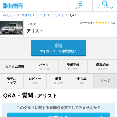
ログイン
メニュー
みんカラ
車種別
トヨタ
アリスト
Q&A
ユーザー評価：
4.09
トヨタ
アリスト
マイカーローン徹底比較！
パーツ
整備手帳
愛車紹介
カスタム情報
(26,472)
(11,368)
(7,668)
モデル
レビュー
燃費
中古車
すべて
トップ
(766)
(5,330)
(86)
Q&A・質問
- アリスト
このクルマに関する疑問点を質問してみませんか？