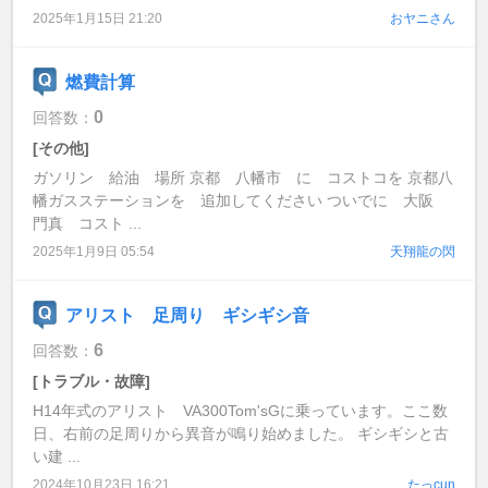
2025年1月15日 21:20
おヤニさん
燃費計算
0
回答数：
[その他]
ガソリン 給油 場所 京都 八幡市 に コストコを 京都八
幡ガスステーションを 追加してください ついでに 大阪
門真 コスト ...
2025年1月9日 05:54
天翔龍の閃
アリスト 足周り ギシギシ音
6
回答数：
[トラブル・故障]
H14年式のアリスト VA300Tom'sGに乗っています。ここ数
日、右前の足周りから異音が鳴り始めました。 ギシギシと古
い建 ...
2024年10月23日 16:21
たっcun